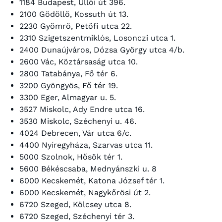
1184 Budapest, Üllői út 396.
2100 Gödöllő, Kossuth út 13.
2230 Gyömrő, Petőfi utca 22.
2310 Szigetszentmiklós, Losonczi utca 1.
2400 Dunaújváros, Dózsa György utca 4/b.
2600 Vác, Köztársaság utca 10.
2800 Tatabánya, Fő tér 6.
3200 Gyöngyös, Fő tér 19.
3300 Eger, Almagyar u. 5.
3527 Miskolc, Ady Endre utca 16.
3530 Miskolc, Széchenyi u. 46.
4024 Debrecen, Vár utca 6/c.
4400 Nyíregyháza, Szarvas utca 11.
5000 Szolnok, Hősök tér 1.
5600 Békéscsaba, Mednyánszki u. 8
6000 Kecskemét, Katona József tér 1.
6000 Kecskemét, Nagykőrösi út 2.
6720 Szeged, Kölcsey utca 8.
6720 Szeged, Széchenyi tér 3.