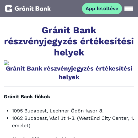
App letöltése
Magánszemélyeknek
Gránit Bank
részvényjegyzés értékesítési
Vállalkozásoknak
helyek
Fiataloknak
Gránit Bank részvényjegyzés értékesítési
helyek
Befektetőknek
Gránit Bank fiókok
Kapcsolat
1095 Budapest, Lechner Ödön fasor 8.
1062 Budapest, Váci út 1-3. (WestEnd City Center, 1.
App letöltése
Netbank
emelet)