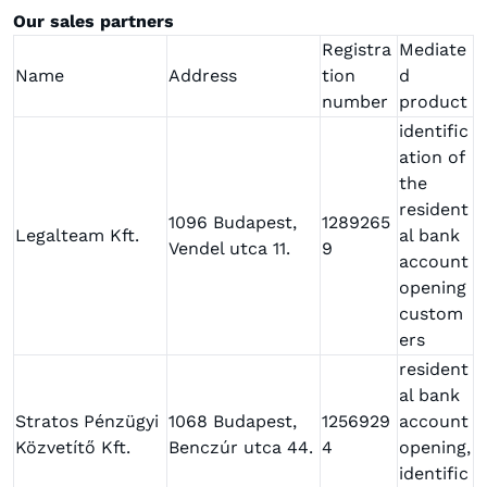
Our sales partners
Registra
Mediate
Name
Address
tion
d
number
product
identific
ation of
the
resident
1096 Budapest,
1289265
Legalteam Kft.
al bank
Vendel utca 11.
9
account
opening
custom
ers
resident
al bank
Stratos Pénzügyi
1068 Budapest,
1256929
account
Közvetítő Kft.
Benczúr utca 44.
4
opening,
identific