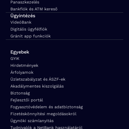
Panaszkezelés
Bankfiók és ATM kereső
Ügyintézés
VideóBank
Digitális ügyfélfiók
Gránit app funkciók
Egyebek
GYIK
Hirdetmények
Árfolyamok
Üzletszabályzat és ÁSZF-ek
Akadálymentes kiszolgálás
Biztonság
Fejlesztői portál
Fogyasztóvédelem és adatbiztonság
Fizetéskönnyítési megoldásokról
Ügynöki számlanyitás
Tudnivalók a NetBank használatáról