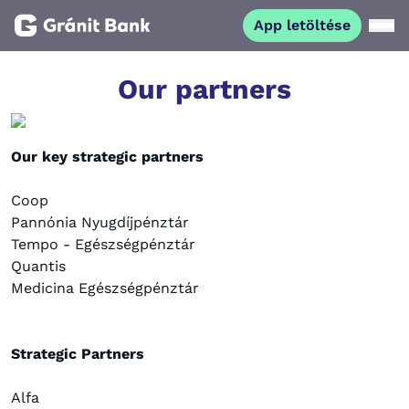
App letöltése
Magánszemélyeknek
Our partners
Vállalkozásoknak
Our key strategic partners
Fiataloknak
Coop
Pannónia Nyugdíjpénztár
Tempo - Egészségpénztár
Befektetőknek
Quantis
Medicina Egészségpénztár
Kapcsolat
Strategic Partners
App letöltése
Netbank
Alfa