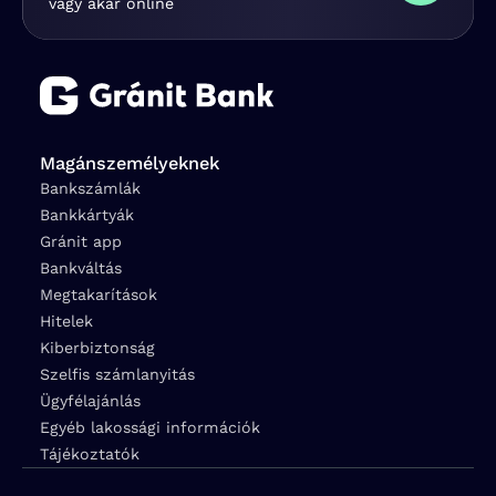
vagy akár online
Magánszemélyeknek
Bankszámlák
Bankkártyák
Gránit app
Bankváltás
Megtakarítások
Hitelek
Kiberbiztonság
Szelfis számlanyitás
Ügyfélajánlás
Egyéb lakossági információk
Tájékoztatók