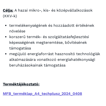
Célja:
A hazai mikro-, kis- és középvállalkozások
(KKV-k)
termelékenységének és hozzáadott értékének
növelése
korszerű termék- és szolgáltatásfejlesztési
képességének megteremtése, bővítésének
támogatása
megújuló energiaforrást hasznosító technológiák
alkalmazására vonatkozó energiahatékonysági
beruházásokainak támogatása
Terméktájékoztató:
MFB_terméklap_A4_techplusz_2024_0408