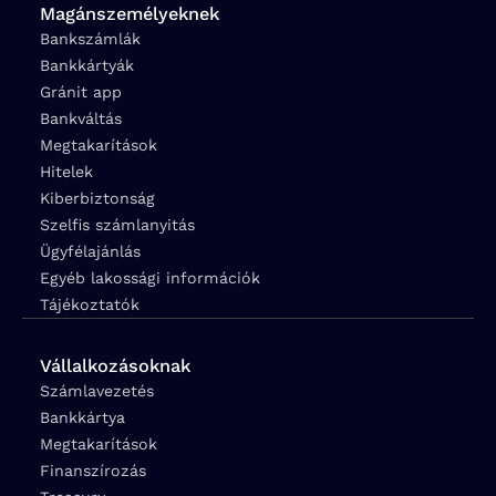
Magánszemélyeknek
Bankszámlák
Bankkártyák
Gránit app
Bankváltás
Megtakarítások
Hitelek
Kiberbiztonság
Szelfis számlanyitás
Ügyfélajánlás
Egyéb lakossági információk
Tájékoztatók
Vállalkozásoknak
Számlavezetés
Bankkártya
Megtakarítások
Finanszírozás