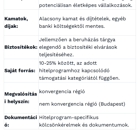
potenciálisan életképes vállalkozások.
Kamatok,
Alacsony kamat és díjtételek, egyéb
díjak:
banki költségektől mentes.
Jellemzően a beruházás tárgya
Biztosítékok:
elegendő a biztosítéki elvárások
teljesítéséhez.
10-25% között, az adott
Saját forrás:
hitelprogramhoz kapcsolódó
támogatási kategóriától függően.
konvergencia régió
Megvalósítás
i helyszín:
nem konvergencia régió (Budapest)
Dokumentáci
Hitelprogram-specifikus
ó:
kölcsönkérelmek és dokumentumok.