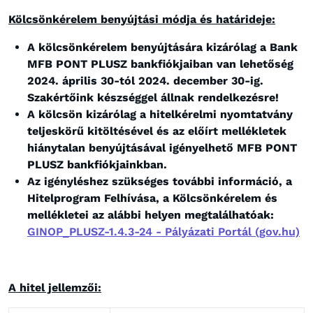
Kölcsönkérelem benyújtási módja és határideje:
A kölcsönkérelem benyújtására kizárólag a Bank
MFB PONT PLUSZ bankfiókjaiban van lehetőség
2024. április 30-tól 2024. december 30-ig.
Szakértőink készséggel állnak rendelkezésre!
A kölcsön kizárólag a hitelkérelmi nyomtatvány
teljeskörű kitöltésével és az előírt mellékletek
hiánytalan benyújtásával igényelhető MFB PONT
PLUSZ bankfiókjainkban.
Az igényléshez szükséges további információ, a
Hitelprogram Felhívása, a Kölcsönkérelem és
mellékletei az alábbi helyen megtalálhatóak:
GINOP_PLUSZ-1.4.3-24 - Pályázati Portál (gov.hu)
A hitel jellemzői: