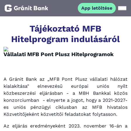
App letöltése
Magánszemélyeknek
Tájékoztató MFB
Hitelprogram indulásáról
Vállalkozásoknak
Vállalati MFB Pont Plusz Hitelprogramok
Fiataloknak
Befektetőknek
A Gránit Bank az „MFB Pont Plusz vállalati hálózat
kialakítása" elnevezésű európai uniós nyílt
közbeszerzési eljárásban - a MBH Bankkal közös
Kapcsolat
konzorciumban - elnyerte a jogot, hogy a 2021-2027-
es uniós pénzügyi ciklusban az MFB hivatalos
Közvetítőjeként közvetítői feladatokat folytasson.
App letöltése
Netbank
Az eljárás eredményeként 2023. november 16-án a