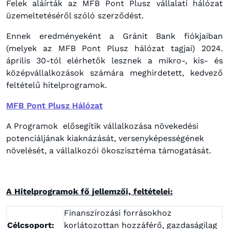
Felek aláírták az MFB Pont Plusz vállalati hálózat
üzemeltetéséről szóló szerződést.
Ennek eredményeként a Gránit Bank fiókjaiban
(melyek az MFB Pont Plusz hálózat tagjai) 2024.
április 30-tól elérhetők lesznek a mikro-, kis- és
középvállalkozások számára meghirdetett, kedvező
feltételű hitelprogramok.
MFB Pont Plusz Hálózat
A Programok elősegítik vállalkozása növekedési
potenciáljának kiaknázását, versenyképességének
növelését, a vállalkozói ökoszisztéma támogatását.
A Hitelprogramok fő jellemzői, feltételei:
Finanszírozási forrásokhoz
Célcsoport:
korlátozottan hozzáférő, gazdaságilag