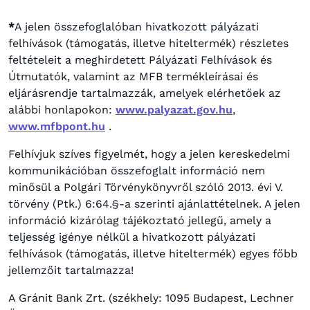
*
A jelen összefoglalóban hivatkozott pályázati
felhívások (támogatás, illetve hiteltermék) részletes
feltételeit a meghirdetett Pályázati Felhívások és
Útmutatók, valamint az MFB termékleírásai és
eljárásrendje tartalmazzák, amelyek elérhetőek az
alábbi honlapokon:
www.palyazat.gov.hu
,
www.mfbpont.hu
.
Felhívjuk szíves figyelmét, hogy a jelen kereskedelmi
kommunikációban összefoglalt információ nem
minősül a Polgári Törvénykönyvről szóló 2013. évi V.
törvény (Ptk.) 6:64.§-a szerinti ajánlattételnek. A jelen
információ kizárólag tájékoztató jellegű, amely a
teljesség igénye nélkül a hivatkozott pályázati
felhívások (támogatás, illetve hiteltermék) egyes főbb
jellemzőit tartalmazza!
A Gránit Bank Zrt. (székhely: 1095 Budapest, Lechner