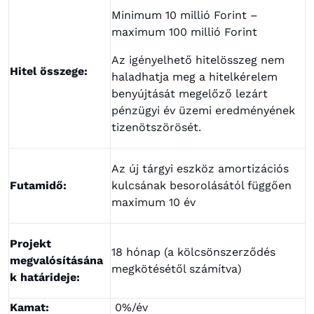
Minimum 10 millió Forint –
maximum 100 millió Forint
Az igényelhető hitelösszeg nem
Hitel összege:
haladhatja meg a hitelkérelem
benyújtását megelőző lezárt
pénzügyi év üzemi eredményének
tizenötszörösét.
Az új tárgyi eszköz amortizációs
Futamidő:
kulcsának besorolásától függően
maximum 10 év
Projekt
18 hónap (a kölcsönszerződés
megvalósításána
megkötésétől számítva)
k
határideje:
Kamat:
0%/év