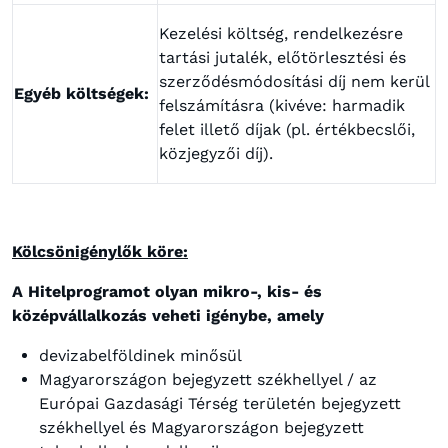
Kezelési költség, rendelkezésre
tartási jutalék, előtörlesztési és
szerződésmódosítási díj nem kerül
Egyéb költségek:
felszámításra (kivéve: harmadik
felet illető díjak (pl. értékbecslői,
közjegyzői díj).
Kölcsönigénylők köre:
A Hitelprogramot olyan mikro-, kis- és
középvállalkozás veheti igénybe, amely
devizabelföldinek minősül
Magyarországon bejegyzett székhellyel / az
Európai Gazdasági Térség területén bejegyzett
székhellyel és Magyarországon bejegyzett