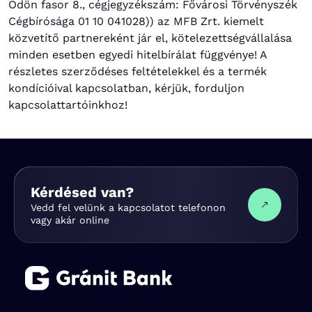
Ödön fasor 8., cégjegyzékszám: Fővárosi Törvényszék
Cégbírósága 01 10 041028)) az MFB Zrt. kiemelt
közvetítő partnereként jár el, kötelezettségvállalása
minden esetben egyedi hitelbírálat függvénye! A
részletes szerződéses feltételekkel és a termék
kondícióival kapcsolatban, kérjük, forduljon
kapcsolattartóinkhoz!
Kérdésed van?
Vedd fel velünk a kapcsolatot telefonon
vagy akár online