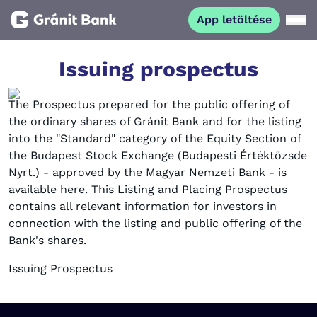
App letöltése
Magánszemélyeknek
Issuing prospectus
The Prospectus prepared for the public offering of
Vállalkozásoknak
the ordinary shares of Gránit Bank and for the listing
into the "Standard" category of the Equity Section of
Fiataloknak
the Budapest Stock Exchange (Budapesti Értéktőzsde
Nyrt.) - approved by the Magyar Nemzeti Bank - is
available here. This Listing and Placing Prospectus
Befektetőknek
contains all relevant information for investors in
connection with the listing and public offering of the
Kapcsolat
Bank's shares.
Issuing Prospectus
App letöltése
Netbank