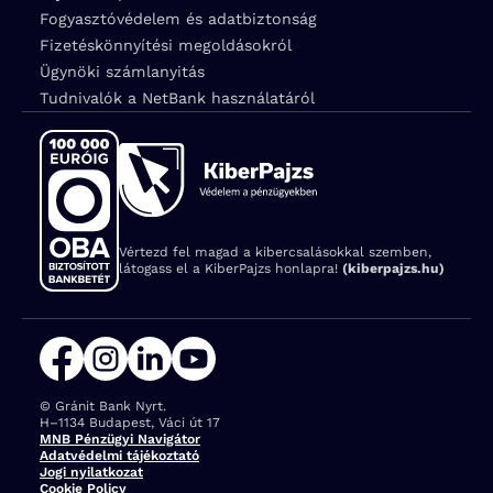
Fogyasztóvédelem és adatbiztonság
Fizetéskönnyítési megoldásokról
Ügynöki számlanyitás
Tudnivalók a NetBank használatáról
Vértezd fel magad a kibercsalásokkal szemben,
látogass el a KiberPajzs honlapra!
(kiberpajzs.hu)
© Gránit Bank Nyrt.
Cím:
H–1134 Budapest, Váci út 17
MNB Pénzügyi Navigátor
Adatvédelmi tájékoztató
Jogi nyilatkozat
Cookie Policy