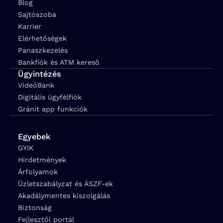
Blog
Sajtószoba
Karrier
Elérhetőségek
Panaszkezelés
Bankfiók és ATM kereső
Ügyintézés
VideóBank
Digitális ügyfélfiók
Gránit app funkciók
Egyebek
GYIK
Hirdetmények
Árfolyamok
Üzletszabályzat és ÁSZF-ek
Akadálymentes kiszolgálás
Biztonság
Fejlesztői portál