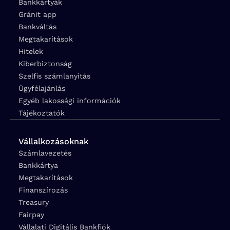
Bankkártyák
Gránit app
Bankváltás
Megtakarítások
Hitelek
Kiberbiztonság
Szelfis számlanyitás
Ügyfélajánlás
Egyéb lakossági információk
Tájékoztatók
Vállalkozásoknak
Számlavezetés
Bankkártya
Megtakarítások
Finanszírozás
Treasury
Fairpay
Vállalati Digitális Bankfiók