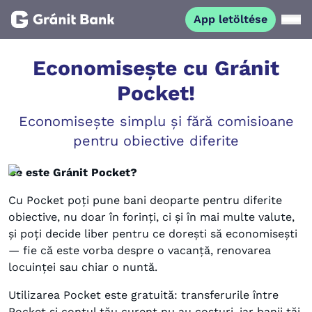
App letöltése
Magánszemélyeknek
Economisește cu Gránit
Pocket!
Vállalkozásoknak
Economisește simplu și fără comisioane
pentru obiective diferite
Fiataloknak
Ce este Gránit Pocket?
Befektetőknek
Cu Pocket poți pune bani deoparte pentru diferite
obiective, nu doar în forinți, ci și în mai multe valute,
Kapcsolat
și poți decide liber pentru ce dorești să economisești
— fie că este vorba despre o vacanță, renovarea
locuinței sau chiar o nuntă.
App letöltése
Netbank
Utilizarea Pocket este gratuită: transferurile între
Pocket și contul tău curent nu au costuri, iar banii tăi