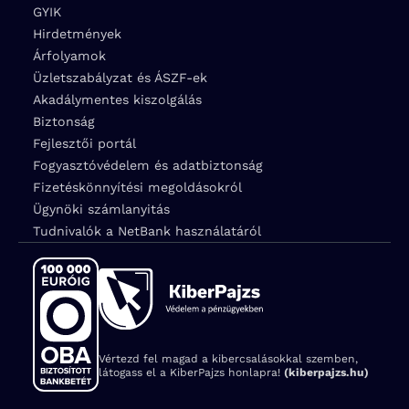
GYIK
Hirdetmények
Árfolyamok
Üzletszabályzat és ÁSZF-ek
Akadálymentes kiszolgálás
Biztonság
Fejlesztői portál
Fogyasztóvédelem és adatbiztonság
Fizetéskönnyítési megoldásokról
Ügynöki számlanyitás
Tudnivalók a NetBank használatáról
Vértezd fel magad a kibercsalásokkal szemben,
látogass el a KiberPajzs honlapra!
(kiberpajzs.hu)