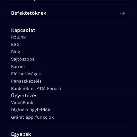
Befektetőknek
Kapcsolat
Rólunk
ESG
Blog
Sajtószoba
Karrier
Elérhetőségek
Panaszkezelés
Bankfiók és ATM kereső
Ügyintézés
VideóBank
Digitális ügyfélfiók
Gránit app funkciók
Egyebek