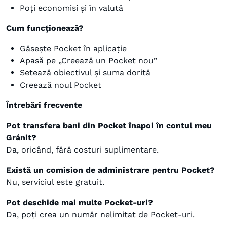
Poți economisi și în valută
Cum funcționează?
Găsește Pocket în aplicație
Apasă pe „Creează un Pocket nou”
Setează obiectivul și suma dorită
Creează noul Pocket
Întrebări frecvente
Pot transfera bani din Pocket înapoi în contul meu
Gránit?
Da, oricând, fără costuri suplimentare.
Există un comision de administrare pentru Pocket?
Nu, serviciul este gratuit.
Pot deschide mai multe Pocket-uri?
Da, poți crea un număr nelimitat de Pocket-uri.