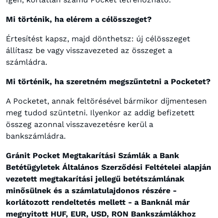
Mi történik, ha elérem a célösszeget?
Értesítést kapsz, majd dönthetsz: új célösszeget
állítasz be vagy visszavezeted az összeget a
számládra.
Mi történik, ha szeretném megszűntetni a Pocketet?
A Pocketet, annak feltörésével bármikor díjmentesen
meg tudod szüntetni. Ilyenkor az addig befizetett
összeg azonnal visszavezetésre kerül a
bankszámládra.
Gránit Pocket Megtakarítási Számlák a Bank
Betétügyletek Általános Szerződési Feltételei alapján
vezetett megtakarítási jellegű betétszámlának
minősülnek és a számlatulajdonos részére -
korlátozott rendeltetés mellett - a Banknál már
megnyitott HUF, EUR, USD, RON Bankszámlákhoz