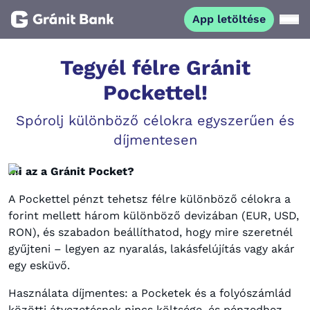
App letöltése
Magánszemélyeknek
Tegyél félre Gránit
Pockettel!
Vállalkozásoknak
Spórolj különböző célokra egyszerűen és
díjmentesen
Fiataloknak
Mi az a Gránit Pocket?
Befektetőknek
A Pockettel pénzt tehetsz félre különböző célokra a
forint mellett három különböző devizában (EUR, USD,
Kapcsolat
RON), és szabadon beállíthatod, hogy mire szeretnél
gyűjteni – legyen az nyaralás, lakásfelújítás vagy akár
egy esküvő.
App letöltése
Netbank
Használata díjmentes: a Pocketek és a folyószámlád
közötti átvezetésnek nincs költsége, és pénzedhez