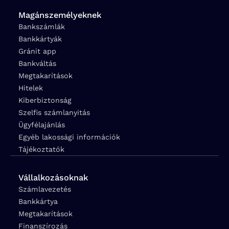
Magánszemélyeknek
Bankszámlák
Bankkártyák
Gránit app
Bankváltás
Megtakarítások
Hitelek
Kiberbiztonság
Szelfis számlanyitás
Ügyfélajánlás
Egyéb lakossági információk
Tájékoztatók
Vállalkozásoknak
Számlavezetés
Bankkártya
Megtakarítások
Finanszírozás