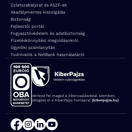
Üzletszabályzat és ÁSZF-ek
Akadálymentes kiszolgálás
Biztonság
Fejlesztői portál
Fogyasztóvédelem és adatbiztonság
Fizetéskönnyítési megoldásokról
Ügynöki számlanyitás
Tudnivalók a NetBank használatáról
Vértezd fel magad a kibercsalásokkal szemben,
látogass el a KiberPajzs honlapra!
(kiberpajzs.hu)