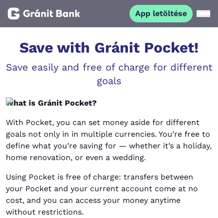
App letöltése
Magánszemélyeknek
Save with Gránit Pocket!
Save easily and free of charge for different
Vállalkozásoknak
goals
Fiataloknak
What is Gránit Pocket?
With Pocket, you can set money aside for different
Befektetőknek
goals not only in in multiple currencies. You’re free to
define what you’re saving for — whether it’s a holiday,
home renovation, or even a wedding.
Kapcsolat
Using Pocket is free of charge: transfers between
your Pocket and your current account come at no
App letöltése
Netbank
cost, and you can access your money anytime
without restrictions.