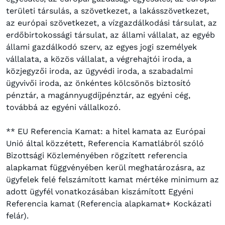
területi társulás, a szövetkezet, a lakásszövetkezet,
az európai szövetkezet, a vízgazdálkodási társulat, az
erdőbirtokossági társulat, az állami vállalat, az egyéb
állami gazdálkodó szerv, az egyes jogi személyek
vállalata, a közös vállalat, a végrehajtói iroda, a
közjegyzői iroda, az ügyvédi iroda, a szabadalmi
ügyvivői iroda, az önkéntes kölcsönös biztosító
pénztár, a magánnyugdíjpénztár, az egyéni cég,
továbbá az egyéni vállalkozó.
** EU Referencia Kamat: a hitel kamata az Európai
Unió által közzétett, Referencia Kamatlábról szóló
Bizottsági Közleményében rögzített referencia
alapkamat függvényében kerül meghatározásra, az
ügyfelek felé felszámított kamat mértéke minimum az
adott ügyfél vonatkozásában kiszámított Egyéni
Referencia kamat (Referencia alapkamat+ Kockázati
felár).