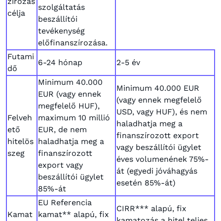
zírozás
szolgáltatás
célja
beszállítói
tevékenység
előfinanszírozása.
Futami
6-24 hónap
2-5 év
dő
Minimum 40.000
Minimum 40.000 EUR
EUR (vagy ennek
(vagy ennek megfelelő
megfelelő HUF),
USD, vagy HUF), és nem
Felveh
maximum 10 millió
haladhatja meg a
ető
EUR, de nem
finanszírozott export
hitelös
haladhatja meg a
vagy beszállítói ügylet
szeg
finanszírozott
éves volumenének 75%-
export vagy
át (egyedi jóváhagyás
beszállítói ügylet
esetén 85%-át)
85%-át
EU Referencia
CIRR*** alapú, fix
Kamat
kamat** alapú, fix
kamatozás a hitel teljes