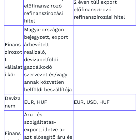
2 éven túli export
előfinanszírozó
előfinanszírozó
refinanszírozási
refinanszírozási hitel
hitel
Magyarországon
bejegyzett, export
Finans
árbevételt
zírozot
realizáló,
t
devizabelföldi
vállalat
gazdálkodó
i kör
szervezet és/vagy
annak közvetlen
belföldi beszállítója
Deviza
EUR, HUF
EUR, USD, HUF
nem
Áru- és
szolgáltatás-
export, illetve az
Finans
azt elősegítő áru és