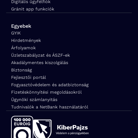
Digitális ügyfélfiók
Gránit app funkciók
Egyebek
GYIK
Hirdetmények
Árfolyamok
Üzletszabályzat és ÁSZF-ek
Akadálymentes kiszolgálás
Biztonság
Fejlesztői portál
Fogyasztóvédelem és adatbiztonság
Fizetéskönnyítési megoldásokról
Ügynöki számlanyitás
Tudnivalók a NetBank használatáról