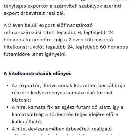
tényleges exportőr a számviteli szabályok szerinti
export árbevételt realizál.
A 2 éven belüli export előfinanszírozó
refinanszírozási hitelt legalább 6, legfeljebb 24
hónapos futamidőre, míg a 2 éven túli hasonló
hitelkonstrukciót legalább 24, legfeljebb 60 hónapos
futamidőre lehet igényelni.
A hitelkonstrukciók előnyei:
Az exportőr, illetve annak közvetlen beszállítója
részére kedvezményes kamatozású forrást
biztosít;
A hitel kamata fix az egész futamidő alatt, így a
kamatköltség a törlesztés teljes idejére előre
kalkulálható;
A hitel devizanemében árbevételt realizáló