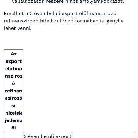
vállalkozások részére nincs árfolyamkockázat.
Emellett a 2 éven belüli export előfinanszírozó
refinanszírozó hitelt rulírozó formában is igénybe
lehet venni.
Az
export
előfina
nszíroz
ó
refinan
szírozá
si
hitelek
jellemz
ői
2 éven belüli export