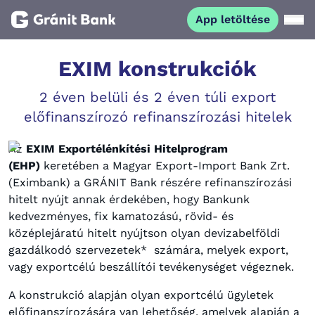
App letöltése
Magánszemélyeknek
EXIM konstrukciók
2 éven belüli és 2 éven túli export
Vállalkozásoknak
előfinanszírozó refinanszírozási hitelek
Fiataloknak
Az
EXIM Exportélénkítési Hitelprogram
(EHP)
keretében a Magyar Export-Import Bank Zrt.
(Eximbank) a GRÁNIT Bank részére refinanszírozási
Befektetőknek
hitelt nyújt annak érdekében, hogy Bankunk
kedvezményes, fix kamatozású, rövid- és
Kapcsolat
középlejáratú hitelt nyújtson olyan devizabelföldi
gazdálkodó szervezetek* számára, melyek export,
vagy exportcélú beszállítói tevékenységet végeznek.
App letöltése
Netbank
A konstrukció alapján olyan exportcélú ügyletek
előfinanszírozására van lehetőség, amelyek alapján a