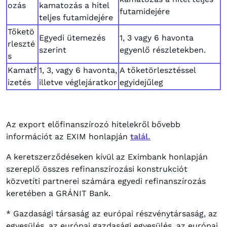
ozás
kamatozás a hitel
futamidejére
teljes futamidejére
Tőketö
Egyedi ütemezés
1, 3 vagy 6 havonta
rleszté
szerint
egyenlő részletekben.
s
Kamatf
1, 3, vagy 6 havonta,
A tőketörlesztéssel
izetés
illetve véglejáratkor
egyidejűleg
Az export előfinanszírozó hitelekről bővebb
információt az EXIM honlapján
talál.
A keretszerződéseken kívül az Eximbank honlapján
szereplő összes refinanszírozási konstrukciót
közvetíti partnerei számára egyedi refinanszírozás
keretében a GRÁNIT Bank.
* Gazdasági társaság az európai részvénytársaság, az
egyesülés, az európai gazdasági egyesülés, az európai