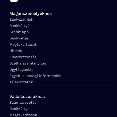
Magánszemélyeknek
Bankszámlák
Bankkártyák
Gránit app
Bankváltás
Megtakarítások
Hitelek
Kiberbiztonság
Szelfis számlanyitás
Ügyfélajánlás
Egyéb lakossági információk
Tájékoztatók
Vállalkozásoknak
Számlavezetés
Bankkártya
Megtakarítások