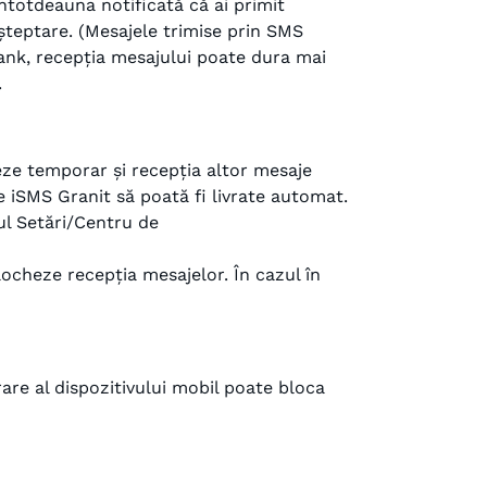
întotdeauna notificată că ai primit
așteptare. (Mesajele trimise prin SMS
Bank, recepția mesajului poate dura mai
.
eze temporar și recepția altor mesaje
e iSMS Granit să poată fi livrate automat.
ul Setări/Centru de
blocheze recepția mesajelor. În cazul în
are al dispozitivului mobil poate bloca