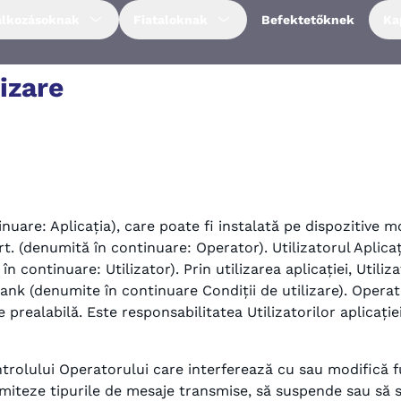
alkozásoknak
Fiataloknak
Befektetőknek
Ka
izare
nuare: Aplicația), care poate fi instalată pe dispozitive m
 (denumită în continuare: Operator). Utilizatorul Aplicați
în continuare: Utilizator). Prin utilizarea aplicației, Util
eBank (denumite în continuare Condiții de utilizare). Opera
e prealabilă. Este responsabilitatea Utilizatorilor aplicației
ntrolului Operatorului care interferează cu sau modifică f
limiteze tipurile de mesaje transmise, să suspende sau să 