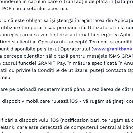
underea în cazul în care o tranzacție de plată inițiată pr
i POS sau a setărilor acestuia.
ord că este obligat să își șteargă înregistrarea din Aplicați
u utilizare temporară sau permanentă. Utilizatorul ia la cu
siv înregistrarea sa vor fi șterse automat la ștergerea Aplic
și timp și clienți ai Operatorului acceptă Termenii și condiț
sunt disponibile pe site-ul Operatorului (
www.granitbank
a percepe clienților săi o taxă pentru mesajele iSMS GRAN
în cadrul funcției GRANIT Pay, în măsura specificată în Anu
ții cu privire la Condițiile de utilizare, puteți contacta O
 meu.
oare pe perioadă nedeterminată până la rezilierea de către
ispozitiv mobil care rulează iOS - vă rugăm să țineți con
icări a dispozitivului iOS (notification bar), te rugăm să 
nit eBank, care este detectată de computerul central al bănc