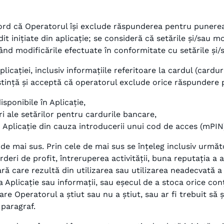
acord că Operatorul își exclude răspunderea pentru punerea 
it inițiate din aplicație; se consideră că setările și/sau m
d modificările efectuate în conformitate cu setările și/sau
plicației, inclusiv informațiile referitoare la cardul (cardu
noștință și acceptă că operatorul exclude orice răspundere 
isponibile în Aplicație,
ri ale setărilor pentru cardurile bancare,
 Aplicație din cauza introducerii unui cod de acces (mPIN)
de mai sus. Prin cele de mai sus se înțeleg inclusiv următo
deri de profit, întreruperea activității, buna reputația a
ră care rezultă din utilizarea sau utilizarea neadecvată a 
plicație sau informații, sau eșecul de a stoca orice conți
are Operatorul a știut sau nu a știut, sau ar fi trebuit să ș
 paragraf.