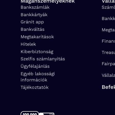
Magánszemélyeknek
Váll
Bankszámlák
Száml
Bankkártyák
Bankk
Gránit app
Bankváltás
Megta
Megtakarítások
Finan
Hitelek
Kiberbiztonság
Treas
Szelfis számlanyitás
Fairp
Ügyfélajánlás
Egyéb lakossági
Vállal
információk
Befe
Tájékoztatók