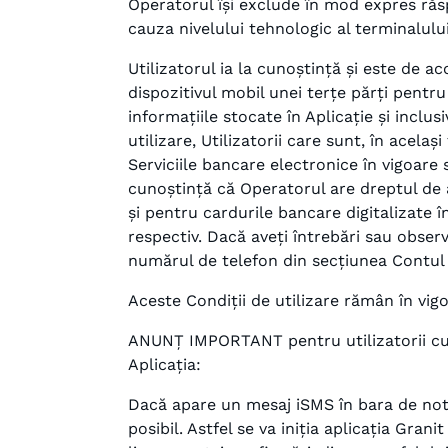
Operatorul își exclude în mod expres răsp
cauza nivelului tehnologic al terminalulu
Utilizatorul ia la cunoștință și este de ac
dispozitivul mobil unei terțe părți pentr
informațiile stocate în Aplicație și inclu
utilizare, Utilizatorii care sunt, în acela
Serviciile bancare electronice în vigoare 
cunoștință că Operatorul are dreptul de 
și pentru cardurile bancare digitalizate 
respectiv. Dacă aveți întrebări sau observa
numărul de telefon din secțiunea Contul
Aceste Condiții de utilizare rămân în vig
ANUNȚ IMPORTANT pentru utilizatorii cu d
Aplicația:
Dacă apare un mesaj iSMS în bara de notif
posibil. Astfel se va iniția aplicația Gra