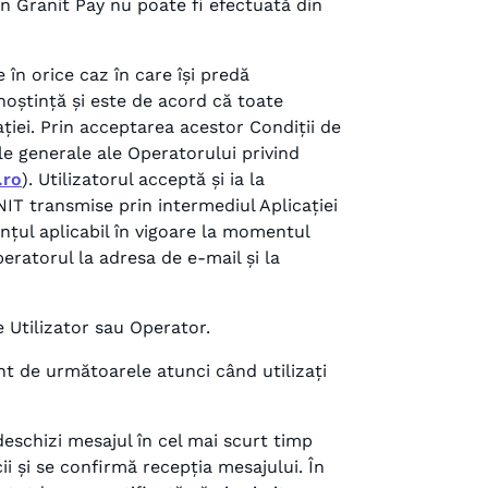
in Granit Pay nu poate fi efectuată din
e în orice caz în care își predă
noștință și este de acord că toate
ației. Prin acceptarea acestor Condiții de
iile generale ale Operatorului privind
.ro
). Utilizatorul acceptă și ia la
IT transmise prin intermediul Aplicației
nțul aplicabil în vigoare la momentul
peratorul la adresa de e-mail și la
 Utilizator sau Operator.
t de următoarele atunci când utilizați
deschizi mesajul în cel mai scurt timp
ii și se confirmă recepția mesajului. În