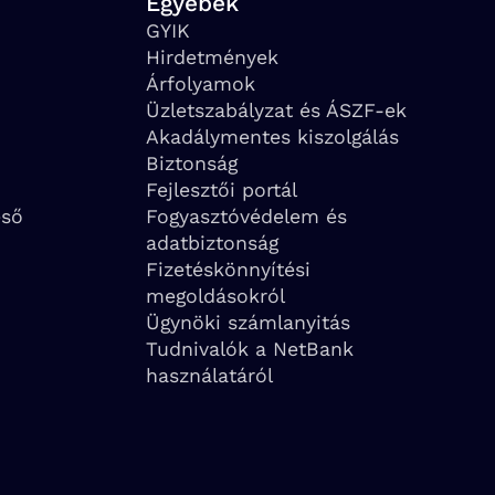
Egyebek
GYIK
Hirdetmények
Árfolyamok
Üzletszabályzat és ÁSZF-ek
Akadálymentes kiszolgálás
Biztonság
Fejlesztői portál
eső
Fogyasztóvédelem és
adatbiztonság
Fizetéskönnyítési
megoldásokról
Ügynöki számlanyitás
Tudnivalók a NetBank
használatáról