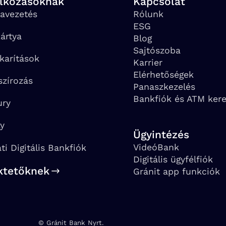
alkozásoknak
Kapcsolat
avezetés
Rólunk
ESG
ártya
Blog
Sajtószoba
karítások
Karrier
Elérhetőségek
szírozás
Panaszkezelés
Bankfiók és ATM ker
ury
ay
Ügyintézés
VideóBank
ati Digitális Bankfiók
Digitális ügyfélfiók
ktetőknek
Gránit app funkciók
© Gránit Bank Nyrt.