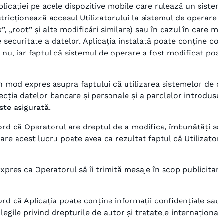
Aplicației pe acele dispozitive mobile care rulează un sis
tricționează accesul Utilizatorului la sistemul de operare 
ck”, „root” și alte modificări similare) sau în cazul în care
e securitate a datelor. Aplicația instalată poate conține c
nu, iar faptul că sistemul de operare a fost modificat poa
 în mod expres asupra faptului că utilizarea sistemelor de
ecția datelor bancare și personale și a parolelor introdus
ste asigurată.
cord că Operatorul are dreptul de a modifica, îmbunătăți sau
 care acest lucru poate avea ca rezultat faptul că Utilizator
pres ca Operatorul să îi trimită mesaje în scop publicitar 
cord că Aplicația poate conține informații confidențiale sa
egile privind drepturile de autor și tratatele internaționa