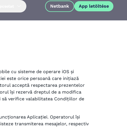
Netbank
App letöltése
pcsolat
obile cu sisteme de operare iOS și
ei este orice persoană care inițiază
izatorul acceptă respectarea prezentelor
torul își rezervă dreptul de a modifica
 să verifice valabilitatea Condițiilor de
App letöltése
uncționarea Aplicației. Operatorul își
sisteze transmiterea mesajelor, respectiv