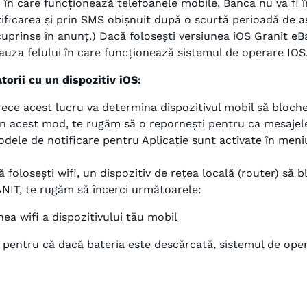
ui în care funcționează telefoanele mobile, Banca nu va fi 
otificarea și prin SMS obișnuit după o scurtă perioadă de 
cuprinse în anunț.) Dacă folosești versiunea iOS Granit e
uza felului în care funcționează sistemul de operare IOS
torii cu un dispozitiv iOS:
arece acest lucru va determina dispozitivul mobil să bloch
 în acest mod, te rugăm să o repornești pentru ca mesajel
odele de notificare pentru Aplicație sunt activate în meni
 folosești wifi, un dispozitiv de rețea locală (router) să 
NIT, te rugăm să încerci următoarele:
ea wifi a dispozitivului tău mobil
, pentru că dacă bateria este descărcată, sistemul de oper