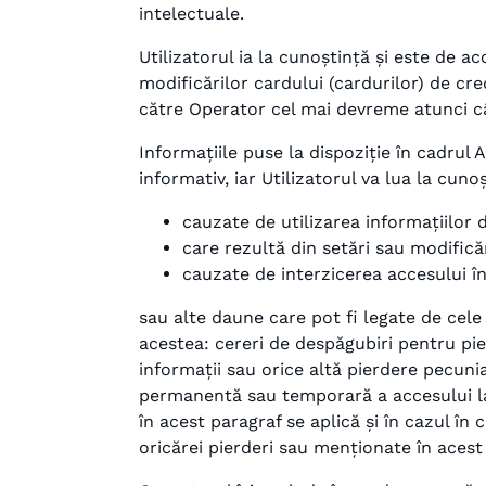
intelectuale.
Utilizatorul ia la cunoștință și este de 
modificărilor cardului (cardurilor) de cred
către Operator cel mai devreme atunci cân
Informațiile puse la dispoziție în cadrul A
informativ, iar Utilizatorul va lua la cu
cauzate de utilizarea informațiilor d
care rezultă din setări sau modifică
cauzate de interzicerea accesului în
sau alte daune care pot fi legate de cele 
acestea: cereri de despăgubiri pentru pier
informații sau orice altă pierdere pecunia
permanentă sau temporară a accesului la A
în acest paragraf se aplică și în cazul în c
oricărei pierderi sau menționate în acest