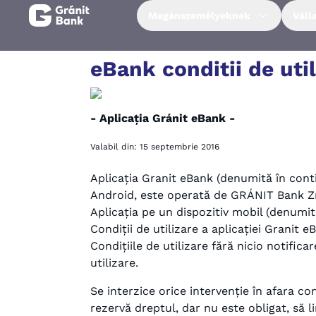
Magánszemélyeknek
Váll
Magánszemélyeknek
eBank conditii de util
Vállalkozásoknak
- Aplicația Gránit eBank -
Fiataloknak
Valabil din: 15 septembrie 2016
Aplicația Granit eBank (denumită în conti
Befektetőknek
Android, este operată de GRÁNIT Bank Zrt.
Aplicația pe un dispozitiv mobil (denumit 
Condiții de utilizare a aplicației Granit 
Kapcsolat
Condițiile de utilizare fără nicio notificar
utilizare.
Netbank
Se interzice orice intervenție în afara co
rezervă dreptul, dar nu este obligat, să 