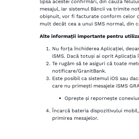
lipsa acestei confirmări, din cauza felul
mesajul, iar sistemul Băncii va trimite n
obișnuit, vor fi facturate conform celor 
mult decât cea a unui SMS normal, din ca
Alte informații importante pentru utiliza
Nu forța închiderea Aplicației, deo
iSMS. Dacă totuși ai oprit Aplicația
Te rugăm să te asiguri că toate met
notificare/GranitBank.
Este posibil ca sistemul iOS sau dacă
care nu primești mesajele iSMS GRA
Oprește și repornește conexiun
Încarcă bateria dispozitivului mobil
primirea mesajelor.