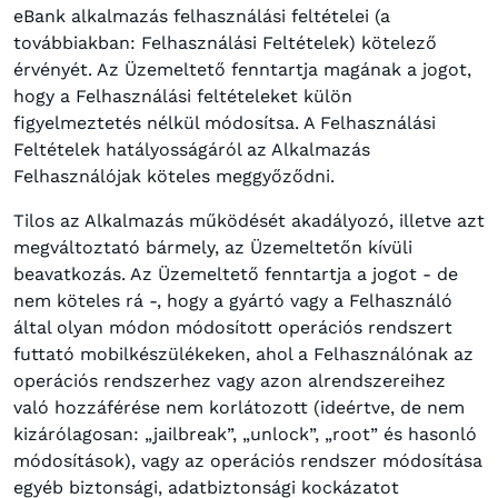
eBank alkalmazás felhasználási feltételei (a
továbbiakban: Felhasználási Feltételek) kötelező
érvényét. Az Üzemeltető fenntartja magának a jogot,
hogy a Felhasználási feltételeket külön
figyelmeztetés nélkül módosítsa. A Felhasználási
Feltételek hatályosságáról az Alkalmazás
Felhasználójak köteles meggyőződni.
Tilos az Alkalmazás működését akadályozó, illetve azt
megváltoztató bármely, az Üzemeltetőn kívüli
beavatkozás. Az Üzemeltető fenntartja a jogot - de
nem köteles rá -, hogy a gyártó vagy a Felhasználó
által olyan módon módosított operációs rendszert
futtató mobilkészülékeken, ahol a Felhasználónak az
operációs rendszerhez vagy azon alrendszereihez
való hozzáférése nem korlátozott (ideértve, de nem
kizárólagosan: „jailbreak”, „unlock”, „root” és hasonló
módosítások), vagy az operációs rendszer módosítása
egyéb biztonsági, adatbiztonsági kockázatot