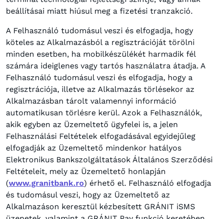
beállításai miatt hiúsul meg a fizetési tranzakció.
A Felhasználó tudomásul veszi és elfogadja, hogy
köteles az Alkalmazásból a regisztrációját törölni
minden esetben, ha mobilkészülékét harmadik fél
számára ideiglenes vagy tartós használatra átadja. A
Felhasználó tudomásul veszi és elfogadja, hogy a
regisztrációja, illetve az Alkalmazás törlésekor az
Alkalmazásban tárolt valamennyi információ
automatikusan törlésre kerül. Azok a Felhasználók,
akik egyben az Üzemeltető ügyfelei is, a jelen
Felhasználási Feltételek elfogadásával egyidejűleg
elfogadják az Üzemeltető mindenkor hatályos
Elektronikus Bankszolgáltatások Általános Szerződési
Feltételeit, mely az Üzemeltető honlapján
(
www.granitbank.ro
) érhető el. Felhasználó elfogadja
és tudomásul veszi, hogy az Üzemeltető az
Alkalmazáson keresztül kézbesített GRÁNIT iSMS
üzenetek, valamint a GRÁNIT Pay funkció keretében