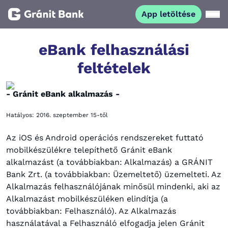
App letöltése
Magánszemélyeknek
eBank felhasználási
feltételek
Vállalkozásoknak
- Gránit eBank alkalmazás -
Fiataloknak
Hatályos: 2016. szeptember 15-től
Befektetőknek
Az iOS és Android operációs rendszereket futtató
mobilkészülékre telepíthető Gránit eBank
alkalmazást (a továbbiakban: Alkalmazás) a GRÁNIT
Kapcsolat
Bank Zrt. (a továbbiakban: Üzemeltető) üzemelteti. Az
Alkalmazás felhasználójának minősül mindenki, aki az
Alkalmazást mobilkészüléken elindítja (a
App letöltése
Netbank
továbbiakban: Felhasználó). Az Alkalmazás
használatával a Felhasználó elfogadja jelen Gránit