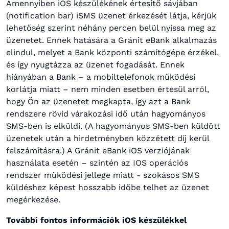
Amennyiben iOS készülékének értesítő sávjában
(notification bar) iSMS üzenet érkezését látja, kérjük
lehetőség szerint néhány percen belül nyissa meg az
üzenetet. Ennek hatására a Gránit eBank alkalmazás
elindul, melyet a Bank központi számítógépe érzékel,
és így nyugtázza az üzenet fogadását. Ennek
hiányában a Bank – a mobiltelefonok működési
korlátja miatt – nem minden esetben értesül arról,
hogy Ön az üzenetet megkapta, így azt a Bank
rendszere rövid várakozási idő után hagyományos
SMS-ben is elküldi. (A hagyományos SMS-ben küldött
üzenetek után a hirdetményben közzétett díj kerül
felszámításra.) A Gránit eBank iOS verziójának
használata esetén – szintén az IOS operációs
rendszer működési jellege miatt - szokásos SMS
küldéshez képest hosszabb időbe telhet az üzenet
megérkezése.
További fontos információk iOS készülékkel