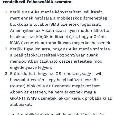
rendelkező Felhasználók számára:
Kerülje az Alkalmazás kényszerített leállítását,
mert ennek hatására a mobileszköz átmenetileg
blokkolja a további iSMS üzenetek fogadását.
Amennyiben az Alkalmazást ilyen módon állította
le, akkor azt kérjük indítsa el újra, hogy a Gránit
iSMS üzenetek automatikusan megérkezhessenek.
Kérjük figyeljen arra, hogy az Alkalmazás számára
a Beállítások/Értesítési központ/GránitBank
menüpontban található összes értesítési mód
engedélyezve legyen.
Előfordulhat, hogy az iOS rendszer, vagy - wifi
használat esetén - egy helyi hálózati eszköz
(router) blokkolja az üzenetek megérkezését.
Abban az esetben, ha nem érkeznek meg a
GRÁNIT iSMS üzenetek, akkor kérjük próbálja ki az
alábbiakat:
A mobilkészülék a wifi kapcsolatának ki,-és