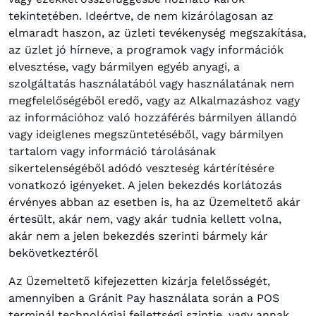
tekintetében. Ideértve, de nem kizárólagosan az
elmaradt haszon, az üzleti tevékenység megszakítása,
az üzlet jó hírneve, a programok vagy információk
elvesztése, vagy bármilyen egyéb anyagi, a
szolgáltatás használatából vagy használatának nem
megfelelőségéből eredő, vagy az Alkalmazáshoz vagy
az információhoz való hozzáférés bármilyen állandó
vagy ideiglenes megszüntetéséből, vagy bármilyen
tartalom vagy információ tárolásának
sikertelenségéből adódó veszteség kártérítésére
vonatkozó igényeket. A jelen bekezdés korlátozás
érvényes abban az esetben is, ha az Üzemeltető akár
értesült, akár nem, vagy akár tudnia kellett volna,
akár nem a jelen bekezdés szerinti bármely kár
bekövetkeztéről
Az Üzemeltető kifejezetten kizárja felelősségét,
amennyiben a Gránit Pay használata során a POS
terminál technológiai fejlettségi szintje, vagy annak