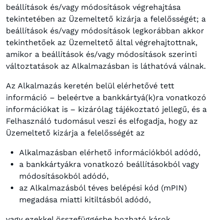
beállítások és/vagy módosítások végrehajtása
tekintetében az Üzemeltető kizárja a felelősségét; a
beállítások és/vagy módosítások legkorábban akkor
tekinthetőek az Üzemeltető által végrehajtottnak,
amikor a beállítások és/vagy módosítások szerinti
változtatások az Alkalmazásban is láthatóvá válnak.
Az Alkalmazás keretén belül elérhetővé tett
információ – beleértve a bankkártyá(k)ra vonatkozó
információkat is – kizárólag tájékoztató jellegű, és a
Felhasználó tudomásul veszi és elfogadja, hogy az
Üzemeltető kizárja a felelősségét az
Alkalmazásban elérhető információkból adódó,
a bankkártyákra vonatkozó beállításokból vagy
módosításokból adódó,
az Alkalmazásból téves belépési kód (mPIN)
megadása miatti kitiltásból adódó,
vagy ezekkel összefüggésbe hozható károk