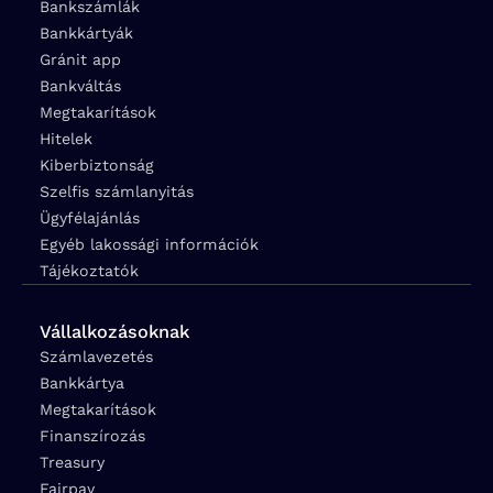
Bankszámlák
Bankkártyák
Gránit app
Bankváltás
Megtakarítások
Hitelek
Kiberbiztonság
Szelfis számlanyitás
Ügyfélajánlás
Egyéb lakossági információk
Tájékoztatók
Vállalkozásoknak
Számlavezetés
Bankkártya
Megtakarítások
Finanszírozás
Treasury
Fairpay