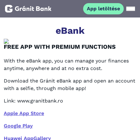
App letöltése
Magánszemélyeknek
eBank
FREE APP WITH PREMIUM FUNCTIONS
Vállalkozásoknak
With the eBank app, you can manage your finances
Fiataloknak
anytime, anywhere and at no extra cost.
Download the Gránit eBank app and open an account
Befektetőknek
with a selfie, through mobile app!
Link: www.granitbank.ro
Kapcsolat
Apple App Store
App letöltése
Netbank
Google Play
Huawei AppGallery