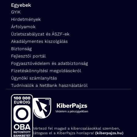
Egyebek
GYIK
Hirdetmények
Árfolyamok
Üzletszabályzat és ÁSZF-ek
Akadálymentes kiszolgálás
Biztonság
Fejlesztői portál
Fogyasztóvédelem és adatbiztonság
Fizetéskönnyítési megoldásokról
Ügynöki számlanyitás
Tudnivalók a NetBank használatáról
Vértezd fel magad a kibercsalásokkal szemben,
látogass el a KiberPajzs honlapra!
(kiberpajzs.hu)