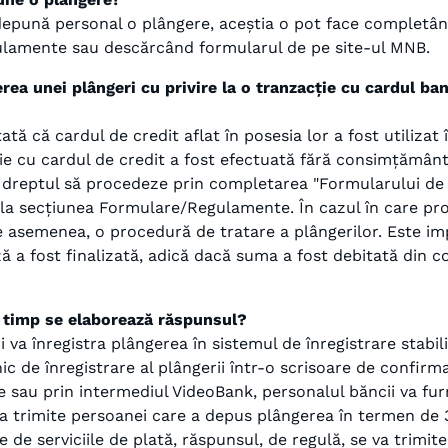
ă depună personal o plângere, aceștia o pot face completân
ulamente sau descărcând formularul de pe site-ul MNB.
ea unei plângeri cu privire la o tranzacție cu cardul ba
tată că cardul de credit aflat în posesia lor a fost utili
e cu cardul de credit a fost efectuată fără consimțământu
 dreptul să procedeze prin completarea "Formularului de p
k la secțiunea Formulare/Regulamente. În cazul în care pr
de asemenea, o procedură de tratare a plângerilor. Este im
a fost finalizată, adică dacă suma a fost debitată din co
t timp se elaborează răspunsul?
i va înregistra plângerea în sistemul de înregistrare stabil
c de înregistrare al plângerii într-o scrisoare de confir
ce sau prin intermediul VideoBank, personalul băncii va furn
a trimite persoanei care a depus plângerea în termen de 30
ate de serviciile de plată, răspunsul, de regulă, se va trimit