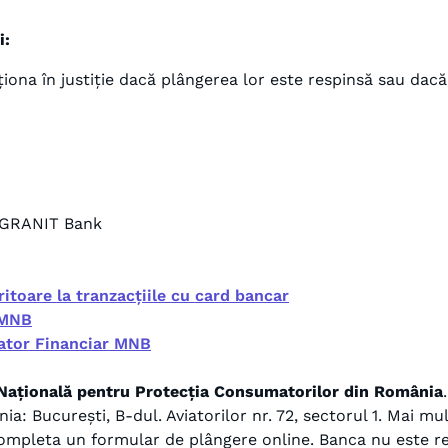
i:
iona în justiție dacă plângerea lor este respinsă sau dacă
r GRANIT Bank
ritoare la tranzacțiile cu card bancar
 MNB
gator Financiar MNB
Națională pentru Protecția Consumatorilor din România
: București, B-dul. Aviatorilor nr. 72, sectorul 1. Mai mul
ompleta un formular de plângere online. Banca nu este r