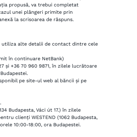
uția propusă, va trebui completat
cazul unei plângeri primite prin
 anexă la scrisoarea de răspuns.
tiliza alte detalii de contact dintre cele
umit în continuare NetBank)
 și +36 70 960 9871, în zilele lucrătoare
a Budapestei.
onibil pe site-ul web al băncii și pe
.
134 Budapesta, Váci út 17.) în zilele
l pentru clienți WESTEND (1062 Budapesta,
e orele 10:00-18:00, ora Budapestei.