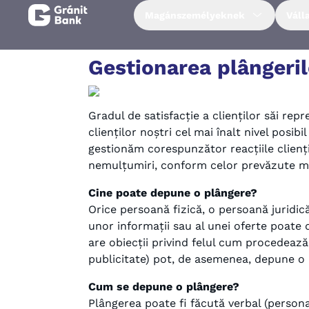
Magánszemélyeknek
Váll
Magánszemélyeknek
Gestionarea plângeril
Vállalkozásoknak
Gradul de satisfacție a clienților săi r
clienților noștri cel mai înalt nivel posib
Fiataloknak
gestionăm corespunzător reacțiile cliențilo
nemulțumiri, conform celor prevăzute ma
Befektetőknek
Cine poate depune o plângere?
Orice persoană fizică, o persoană juridică
unor informații sau al unei oferte poate 
Kapcsolat
are obiecții privind felul cum procedează b
publicitate) pot, de asemenea, depune o 
Netbank
Cum se depune o plângere?
Plângerea poate fi făcută verbal (personal