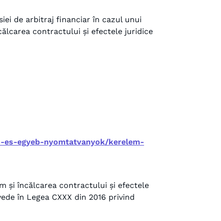
iei de arbitraj financiar în cazul unui
ncălcarea contractului și efectele juridice
m-es-egyeb-nyomtatvanyok/kerelem-
um și încălcarea contractului și efectele
evede în Legea CXXX din 2016 privind