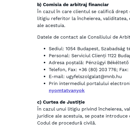
b) Comisia de arbitraj financiar
În cazul în care clientul se califică drep
litigiu referitor la încheierea, validitate
ale acestuia.
Datele de contact ale Consiliului de Arbit
Sediul: 1054 Budapest, Szabadság té
Personal: Serviciul Clienți 1122 Budap
Adresa poștală: Pénzügyi Békéltető 
Telefon, Fax: +36 (80) 203 776; Fax:
E-mail: ugyfelszolgalat@mnb.hu
Prin intermediul portalului electron
nyomtatvanyok
c) Curtea de Justiție
În cazul unui litigiu privind încheierea, v
juridice ale acestuia, se poate introduce
Codul de procedură civilă.