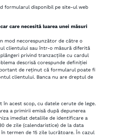
d formularul disponibil pe site-ul web
ncar care necesită luarea unei măsuri
zat în mod necorespunzător de către o
l clientului sau într-o măsură diferită
lângeri privind tranzacțiile cu cardul
oblema descrisă corespunde definiției
portant de reținut că formularul poate fi
ntul clientului. Banca nu are dreptul de
it în acest scop, cu datele cerute de lege.
marea a primirii emisă după depunerea
iza imediat detaliile de identificare a
 de zile (calendaristice) de la data
e în termen de 15 zile lucrătoare. În cazul