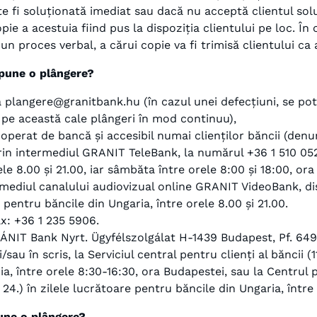
 fi soluționată imediat sau dacă nu acceptă clientul sol
ie a acestuia fiind pus la dispoziția clientului pe loc. În 
n proces verbal, a cărui copie va fi trimisă clientului ca
epune o plângere?
 plangere@granitbank.hu (în cazul unei defecțiuni, se pot u
pe această cale plângeri în mod continuu),
 operat de bancă și accesibil numai clienților băncii (den
rin intermediul GRANIT TeleBank, la numărul +36 1 510 0527
le 8.00 și 21.00, iar sâmbăta între orele 8:00 și 18:00, or
mediul canalului audiovizual online GRANIT VideoBank, disp
e pentru băncile din Ungaria, între orele 8.00 și 21.00.
x: +36 1 235 5906.
GRÁNIT Bank Nyrt. Ügyfélszolgálat H-1439 Budapest, Pf. 649
au în scris, la Serviciul central pentru clienți al băncii (1
ia, între orele 8:30-16:30, ora Budapestei, sau la Centru
y 24.) în zilele lucrătoare pentru băncile din Ungaria, într
une o plângere?