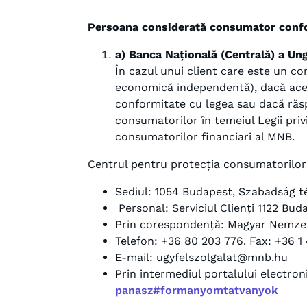
Persoana considerată consumator conform
a) Banca Națională (Centrală) a Un
În cazul unui client care este un co
economică independentă), dacă acesta
conformitate cu legea sau dacă răsp
consumatorilor în temeiul Legii pri
consumatorilor financiari al MNB.
Centrul pentru protecția consumatorilor 
Sediul: 1054 Budapest, Szabadság té
Personal: Serviciul Clienți 1122 Buda
Prin corespondență: Magyar Nemzet
Telefon: +36 80 203 776. Fax: +36 1
E-mail: ugyfelszolgalat@mnb.hu
Prin intermediul portalului electron
panasz#formanyomtatvanyok