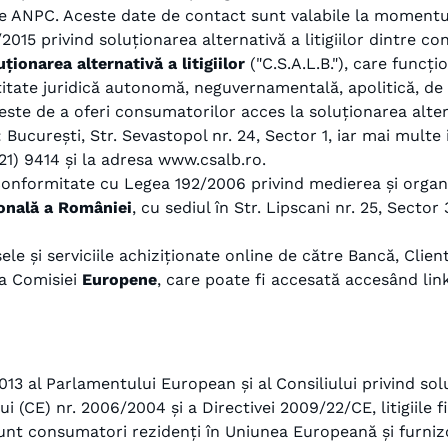
le ANPC. Aceste date de contact sunt valabile la momentu
/2015 privind soluționarea alternativă a litigiilor dintre c
uționarea alternativă a litigiilor
("C.S.A.L.B."), care funcț
itate juridică autonomă, neguvernamentală, apolitică, de 
 este de a oferi consumatorilor acces la soluționarea alterna
B: București, Str. Sevastopol nr. 24, Sector 1, iar mai mult
21) 9414 și la adresa www.csalb.ro.
 conformitate cu Legea 192/2006 privind medierea și organ
onală a României
, cu sediul în Str. Lipscani nr. 25, Secto
sele și serviciile achiziționate online de către Bancă, Clien
a Comisiei
Europene
, care poate fi accesată accesând lin
3 al Parlamentului European și al Consiliului privind soluț
 (CE) nr. 2006/2004 și a Directivei 2009/22/CE, litigiile 
nt consumatori rezidenți în Uniunea Europeană și furnizori