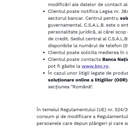
modificări ale datelor de contact a
Clientul poate notifica Legea nr. 38
sectorul bancar. Centrul pentru
sol
guvernamental. C.S.A.L.B. este o ent
personalitate juridică, al cărei scop
de credit. Sediul central al C.S.A.L.
disponibile la numărul de telefon (0
Clientul poate solicita medierea în
Clientul poate contacta
Banca Nați
pot fi găsite la
www.bnr.ro
.
În cazul unor litigii legate de produ
soluționare online a litigiilor (ODR)
secțiunea "Română".
În temeiul Regulamentului (UE) nr. 524/201
consum și de modificare a Regulamentului
persoanele care depun plângeri și care su