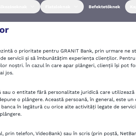
alkozásoknak
Fiataloknak
Befektetőknek
Ka
or
eprezintă o prioritate pentru GRANIT Bank, prin urmare ne
il de servicii și să îmbunătățim experiența clienților. Pentru
r noștri. În cazul în care apar plângeri, clienții își pot f
i jos.
 sau o entitate fără personalitate juridică care utilizează 
depune o plângere. Această persoană, în general, este un c
anca în legătură cu orice alte activități legate de servicii
plângere.
, prin telefon, VideoBank) sau în scris (prin poștă, NetBan