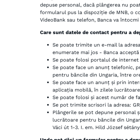
depuse personal, dacă plângerea nu poate
formularul pus la dispoziție de MNB, o cop
VideoBank sau telefon, Banca va întocmi u
Care sunt datele de contact pentru a d
Se poate trimite un e-mail la adresa
enumerate mai jos - Banca acceptă 
Se poate folosi portalul de internet
Se poate face un anunț telefonic, p
pentru băncile din Ungaria, între ore
Se poate face un anunț și prin inter
aplicația mobilă, în zilele lucrătoar
Se poate folosi și acest număr de fa
Se pot trimite scrisori la adresa: 
Plângerile se pot depune personal și/s
lucrătoare pentru băncile din Ungar
Váci út 1-3. I. em. Hild József sétán
Unde pot găsi un formular pentru a dep