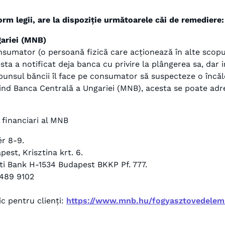
 legii, are la dispoziție următoarele căi de remediere:
gariei (MNB)
nsumator (o persoană fizică care acționează în alte scopur
 a notificat deja banca cu privire la plângerea sa, dar in
unsul băncii îl face pe consumator să suspecteze o încălca
vind Banca Centrală a Ungariei (MNB), acesta se poate adr
financiari al MNB
r 8-9.
pest, Krisztina krt. 6.
i Bank H-1534 Budapest BKKP Pf. 777.
 489 9102
ic pentru clienți:
https://www.mnb.hu/fogyasztovedelem