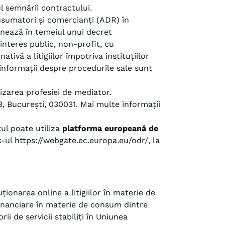
l semnării contractului.
onsumatori și comercianți (ADR) în
ionează în temeiul unui decret
interes public, non-profit, cu
tivă a litigiilor împotriva instituțiilor
e informații despre procedurile sale sunt
izarea profesiei de mediator.
r 3, București, 030031. Mai multe informații
tul poate utiliza
platforma europeană de
k-ul https://webgate.ec.europa.eu/odr/, la
ionarea online a litigiilor în materie de
financiare în materie de consum dintre
i de servicii stabiliți în Uniunea