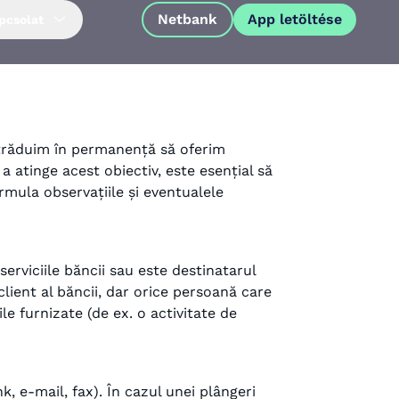
Netbank
App letöltése
pcsolat
 străduim în permanență să oferim
 a atinge acest obiectiv, este esențial să
ormula observațiile și eventualele
serviciile băncii sau este destinatarul
lient al băncii, dar orice persoană care
le furnizate (de ex. o activitate de
App letöltése
k, e-mail, fax). În cazul unei plângeri