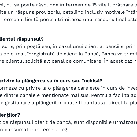
ă, nu se poate răspunde în termen de 15 zile lucrătoare l
mite un răspuns provizoriu, detaliind inclusiv motivele întâr
. Termenul limită pentru trimiterea unui răspuns final este
lientul răspunsul?
scris, prin poștă sau, în cazul unui client al băncii și p
 de e-mail înregistrată de client la Bancă, Banca va trimit
e clientul solicită alt canal de comunicare. În acest caz r
rivire la plângerea sa în curs sau închisă?
formeze cu privire la o plângerea care este în curs de inves
e dintre canalele menționate mai sus. Pentru a facilita a
de gestionare a plângerilor poate fi contactat direct la 
ienților?
t de răspunsul oferit de bancă, sunt disponibile următoare
n consumator în temeiul legii.