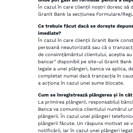
În cazul în care clienții noștri doresc s
Granit Bank la secțiunea Formulare/Reg
Ce trebuie făcut dacă se dorește depuner
imediate?
În cazul în care clienții Granit Bank cons
persoană neautorizată sau că o tranzacți
de consimțământul clientului, aceștia au
bancar" disponibil pe site-ul Granit Ban
legale a unei plângeri, banca va aplica, 
completat numai dacă tranzacția în cauză 
a acționa în cazul unei sume blocate.
Cum se înregistrează plângerea și în câ
La primirea plângerii, responsabilul bănci
Banca va comunica clientului numărul uni
plângerii. În cazul unei plângeri telefoni
plângerii făcute. Un răspuns motivat se v
notificării, iar în cazul unei plângeri leg