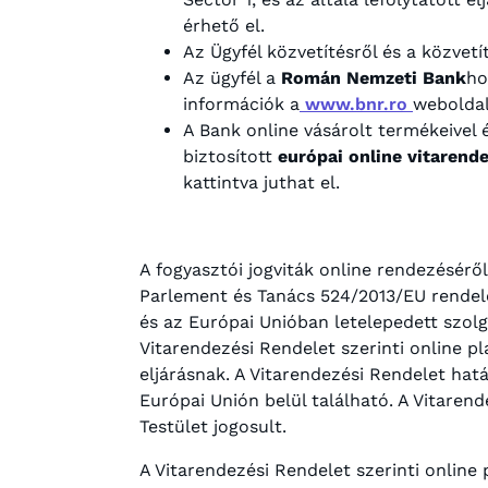
érhető el.
Az Ügyfél közvetítésről és a közvet
Az ügyfél a
Román Nemzeti Bank
ho
információk a
www.bnr.ro
weboldal
A Bank online vásárolt termékeivel é
biztosított
európai online vitarend
kattintva juthat el.
A fogyasztói jogviták online rendezésér
Parlement és Tanács 524/2013/EU rendel
és az Európai Unióban letelepedett szolg
Vitarendezési Rendelet szerinti online p
eljárásnak. A Vitarendezési Rendelet hat
Európai Unión belül található. A Vitaren
Testület jogosult.
A Vitarendezési Rendelet szerinti online