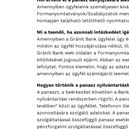
Amennyiben ügyfeleink személyesen kíván
Formanyomtatványok/Szabályzatok menüpo
honlapján található letölthető nyomtatvá
Mi a teendő, ha azonnali intézkedést ig
Amennyiben a Gránit Bank ügyfelei úgy és
módon az ügyfél hozzájárulása nélkül, il
Gránit Bank web oldalán a Formanyomtat
kitöltésével jogosult eljárni. Abban az es
lefolytat. Fontos kiemelni, hogy az adatl
amennyiben az ügyfél számlájáról leemelé
Hogyan történik a panasz nyilvántartásb
A panaszt, a beérkezést követően a Bank 
nyilvántartási rendszerben rögzíti. A pa
levélben” közli az ügyféllel. Telefonon 
azonosítására szolgáló adatokat. A panas
szolgáltatással összefüggő panasz eseté
pénzforgalmi szolgáltatással összefügg