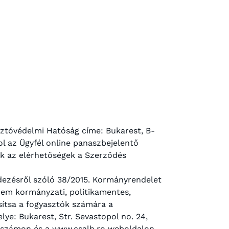
ztóvédelmi Hatóság címe: Bukarest, B-
ol az Ügyfél online panaszbejelentő
zek az elérhetőségek a Szerződés
ndezésről szóló 38/2015. Kormányrendelet
, nem kormányzati, politikamentes,
sítsa a fogyasztók számára a
lye: Bukarest, Str. Sevastopol no. 24,
efonszámon és a www.csalb.ro weboldalon