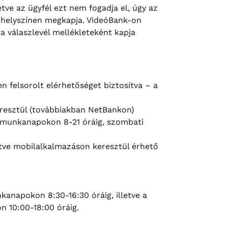
ve az ügyfél ezt nem fogadja el, úgy az
a helyszínen megkapja. VideóBank-on
a válaszlevél mellékleteként kapja
 felsorolt elérhetőséget biztosítva – a
keresztül (továbbiakban NetBankon)
n munkanapokon 8-21 óráig, szombati
etve mobilalkalmazáson keresztül érhető
kanapokon 8:30-16:30 óráig, illetve a
n 10:00-18:00 óráig.