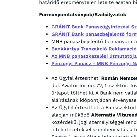
határidő eredménytelen letelte esetén b
Formanyomtatványok/Szabályzatok
GRÁNIT Bank Panaszügyintézési Sz
GRÁNIT Bank panaszbejelentő for
MNB panaszbejelentő formanyomta
Bankkártya Tranzakció Reklamáció
Az MNB panaszkezelési útmutatója
Pénzügyi Panasz - MNB Pénzügyi Na
.
Az Ügyfél értesítheti
Román Nemzeti
dul. Aviatorilor no. 72, 1. szektor.
űrlapot tölthet ki. A Bank nem váll
aláírásának időpontjában érvényese
Az Ügyfél értesítheti a Bankszektor
alapján működő
Alternatív Vitare
közérdekű, jogi személyiséggel rend
hitelintézetekkel szembeni viták alt
Sector 1, és az általa lefolytatott