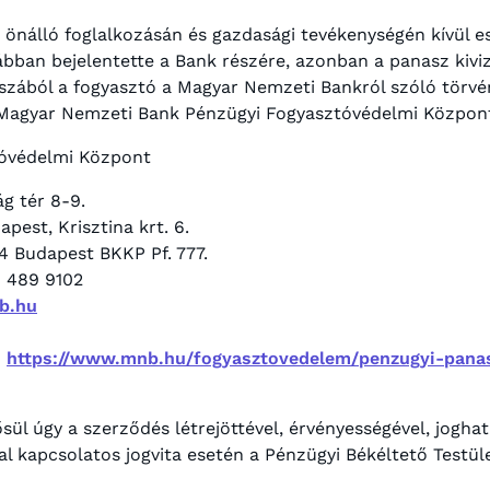
 önálló foglalkozásán és gazdasági tevékenységén kívül e
bban bejelentette a Bank részére, azonban a panasz kivi
aszából a fogyasztó a Magyar Nemzeti Bankról szóló törvé
 Magyar Nemzeti Bank Pénzügyi Fogyasztóvédelmi Központ
óvédelmi Központ
g tér 8-9.
pest, Krisztina krt. 6.
4 Budapest BKKP Pf. 777.
1 489 9102
b.hu
:
https://www.mnb.hu/fogyasztovedelem/penzugyi-pan
ül úgy a szerződés létrejöttével, érvényességével, jogha
l kapcsolatos jogvita esetén a Pénzügyi Békéltető Testül