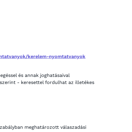
omtatvanyok/kerelem-nyomtatvanyok
egéssel és annak joghatásaival
zerint - keresettel fordulhat az illetékes
gszabályban meghatározott válaszadási