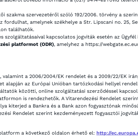
ítői szakma szervezetéről szóló 192/2006. törvény a szerin
z fordulhat, amelynek székhelye a Str. Lipscani no. 25, Se
on találhatók.
s szolgáltatásaival kapcsolatos jogviták esetén az Ügyfél 
ezési platformot (ODR)
, amelyhez a https://webgate.ec.eu
ől, valamint a 2006/2004/EK rendelet és a 2009/22/EK irá
et alapján az Európai Unióban tartózkodási hellyel rend
áltatók közötti, online szolgáltatási szerződéssel kapcsol
latformon is rendezhetők. A Vitarendezési Rendelet szerint
álya kiterjed a Bankra és a Bank azon fogyasztónak minősü
dezési Rendelet szerint kezdeményezett fogyasztói jogvit
 platform a következő oldalon érhető el:
http://ec.europa