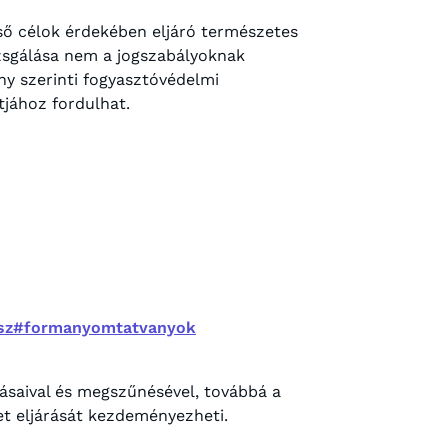
ső célok érdekében eljáró természetes
zsgálása nem a jogszabályoknak
ny szerinti fogyasztóvédelmi
jához fordulhat.
asz#formanyomtatvanyok
tásaival és megszűnésével, továbbá a
et eljárását kezdeményezheti.