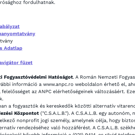
írósághoz fordulhatnak.
abályzat
manyomtatvány
tvány
s Adatlap
vigátor füzet
 Fogyasztóvédelmi Hatóságot
. A Román Nemzeti Fogyas
 További információ a www.anpc.ro weboldalon érhető el, ah
al felelősséget az ANPC elérhetőségeinek változásáért. E
k.
ban a fogyasztók és kereskedők közötti alternatív vitare
ndezési Központot
("C.S.A.L.B."). A C.S.A.L.B. egy autonóm
elkező nonprofit jogi személy, amelynek célja, hogy bizto
ernatív rendezéséhez való hozzáférést. A C.S.A.L.B. székhe
 eljárásokról bővebb információ a (021) 9414-es rövid tel