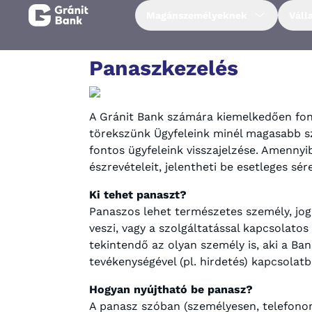
Magánszemélyeknek
Váll
Magánszemélyeknek
Panaszkezelés
Vállalkozásoknak
A Gránit Bank számára kiemelkedően font
törekszünk Ügyfeleink minél magasabb sz
Fiataloknak
fontos ügyfeleink visszajelzése. Amenny
észrevételeit, jelentheti be esetleges sér
Befektetőknek
Ki tehet panaszt?
Panaszos lehet természetes személy, jogi
veszi, vagy a szolgáltatással kapcsolato
Kapcsolat
tekintendő az olyan személy is, aki a Ba
tevékenységével (pl. hirdetés) kapcsolatb
Netbank
Hogyan nyújtható be panasz?
A panasz szóban (személyesen, telefonon,