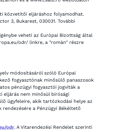
ti közvetítői eljáráshoz folyamodhat.
ctor 3, Bukarest, 030031. További
igénybe veheti az Európai Bizottság által
ropa.eu/odr/ linkre, a "román" részre
nyelv módosításáról szóló Európai
elkező fogyasztónak minősülő panaszosok
atos pénzügyi fogyasztói jogviták a
i eljárás nem minősül bírósági
lő ügyfeleire, akik tartózkodási helye az
ák rendezésére a Pénzügyi Békéltető
.eu/odr
. A Vitarendezési Rendelet szerinti