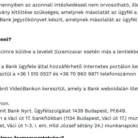
nnyiben az azonnali intézkedéssel nem orvosolható, illet
ány kitöltése szükséges, amelynek másolatát az ügyfél 
a Bank jegyzőkönyvet készít, amelynek másolatát az ügyfél 
enni?
ímre küldve a levelet (üzemzavar esetén más a lentiekben
g a Bank ügyfele által hozzáférhető internetes portálon 
sztül a +36 1 510 0527 és +36 70 960 9871 telefonszámo
ránit VideóBankon keresztül, amely a Bank weboldalán ill
mon.
it Bank Nyrt. Ügyfélszolgálat 1439 Budapest, Pf.649.
a Váci út 17. bankfiókban (1134 Budapest, Váci út 17.) mun
 Váci út 1-3. I. em. Hild József sétány 24.) munkanapoko
lkalmas formanyomtatvány?