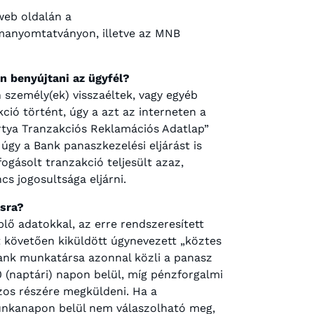
web oldalán a
manyomtatványon, illetve az MNB
n benyújtani az ügyfél?
 személy(ek) visszaéltek, vagy egyéb
ció történt, úgy a azt az interneten a
tya Tranzakciós Reklamációs Adatlap”
, úgy a Bank panaszkezelési eljárást is
fogásolt tranzakció teljesült azaz,
s jogosultsága eljárni.
ásra?
lő adatokkal, az erre rendszeresített
t követően kiküldött úgynevezett „köztes
 Bank munkatársa azonnal közli a panasz
0 (naptári) napon belül, míg pénzforgalmi
zos részére megküldeni. Ha a
munkanapon belül nem válaszolható meg,