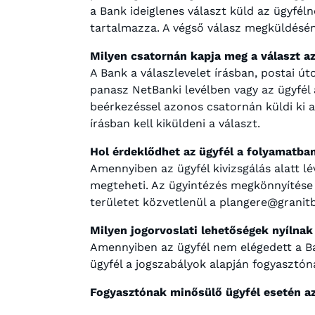
a Bank ideiglenes választ küld az ügyfél
tartalmazza. A végső válasz megküldésén
Milyen csatornán kapja meg a választ az
A Bank a válaszlevelet írásban, postai ú
panasz NetBanki levélben vagy az ügyfél 
beérkezéssel azonos csatornán küldi ki a
írásban kell kiküldeni a választ.
Hol érdeklődhet az ügyfél a folyamatban
Amennyiben az ügyfél kivizsgálás alatt l
megteheti. Az ügyintézés megkönnyítése 
területet közvetlenül a plangere@granit
Milyen jogorvoslati lehetőségek nyílnak
Amennyiben az ügyfél nem elégedett a Ban
ügyfél a jogszabályok alapján fogyasztó
Fogyasztónak minősülő ügyfél esetén az 