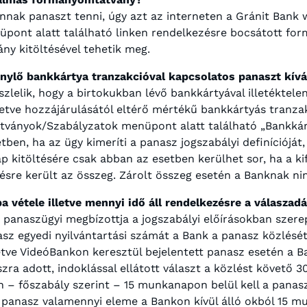
nak panaszt tenni, úgy azt az interneten a Gránit Bank 
nt alatt található linken rendelkezésre bocsátott for
ny kitöltésével tehetik meg.
énylő bankkártya tranzakcióval kapcsolatos panaszt kívá
zlelik, hogy a birtokukban lévő bankkártyával illetéktelen
letve hozzájárulásától eltérő mértékű bankkártyás tranzak
ványok/Szabályzatok menüpont alatt található „Bankkár
etben, ha az ügy kimeríti a panasz jogszabályi definícióját
ap kitöltésére csak abban az esetben kerülhet sor, ha a ki
sre került az összeg. Zárolt összeg esetén a Banknak ninc
a vétele illetve mennyi idő áll rendelkezésre a válaszad
panaszügyi megbízottja a jogszabályi előírásokban szerep
nasz egyedi nyilvántartási számát a Bank a panasz közlésé
illetve VideóBankon keresztül bejelentett panasz esetén a
zra adott, indoklással ellátott választ a közlést követő 3
n – főszabály szerint – 15 munkanapon belül kell a panas
ő panasz valamennyi eleme a Bankon kívül álló okból 15 