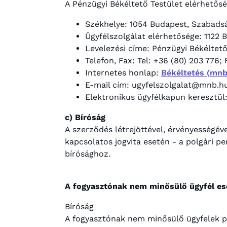
A Pénzügyi Békéltető Testület elérhetősé
Székhelye: 1054 Budapest, Szabadsá
Ügyfélszolgálat elérhetősége: 1122 B
Levelezési címe: Pénzügyi Békéltető 
Telefon, Fax: Tel: +36 (80) 203 776;
Internetes honlap:
Békéltetés (mnb
E-mail cím: ugyfelszolgalat@mnb.h
Elektronikus ügyfélkapun keresztül
c) Bíróság
A szerződés létrejöttével, érvényességév
kapcsolatos jogvita esetén - a polgári pe
bírósághoz.
A fogyasztónak nem minősülő ügyfél es
Bíróság
A fogyasztónak nem minősülő ügyfelek pa