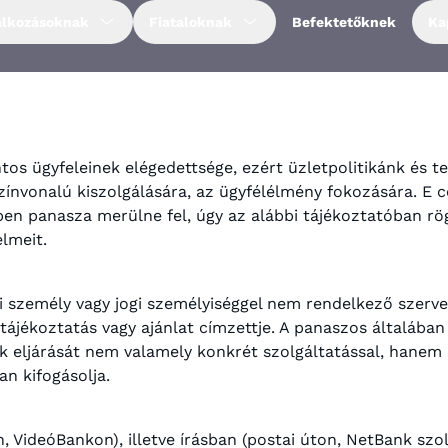
alkozásoknak
Fiataloknak
Befektetőknek
Ka
os ügyfeleinek elégedettsége, ezért üzletpolitikánk és 
ínvonalú kiszolgálására, az ügyfélélmény fokozására. ​E 
iben panasza merülne fel, úgy az alábbi tájékoztatóban r
elmeit.
 személy vagy jogi személyiséggel nem rendelkező szervez
s tájékoztatás vagy ajánlat címzettje. A panaszos általáb
nk eljárását nem valamely konkrét szolgáltatással, hanem 
an kifogásolja.
 VideóBankon), illetve írásban (postai úton, NetBank szol