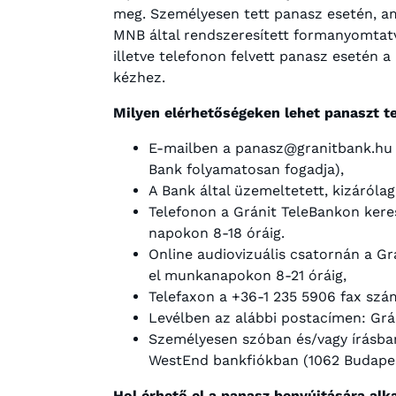
meg. Személyesen tett panasz esetén, ame
MNB által rendszeresített formanyomtatv
illetve telefonon felvett panasz esetén 
kézhez.
Milyen elérhetőségeken lehet panaszt t
E-mailben a panasz@granitbank.hu c
Bank folyamatosan fogadja),
A Bank által üzemeltetett, kizáróla
Telefonon a Gránit TeleBankon kere
napokon 8-18 óráig.
Online audiovizuális csatornán a G
el munkanapokon 8-21 óráig,
Telefaxon a +36-1 235 5906 fax szá
Levélben az alábbi postacímen: Grán
Személyesen szóban és/vagy írásban 
WestEnd bankfiókban (1062 Budapest,
Hol érhető el a panasz benyújtására a