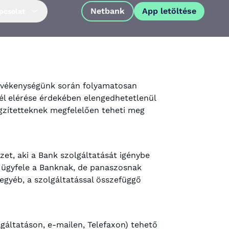
Netbank
App letöltése
pcsolat
tevékenységünk során folyamatosan
cél elérése érdekében elengedhetetlenül
ögzítetteknek megfelelően teheti meg
et, aki a Bank szolgáltatását igénybe
an ügyfele a Banknak, de panaszosnak
egyéb, a szolgáltatással összefüggő
App letöltése
gáltatáson, e-mailen, Telefaxon) tehető