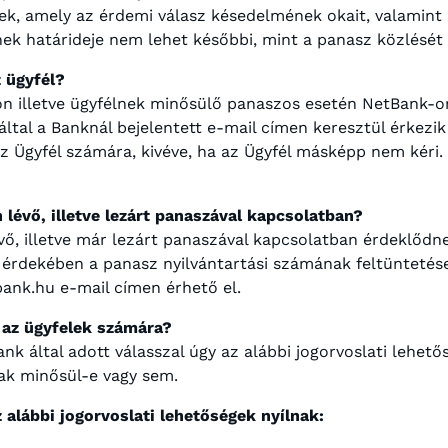
nek, amely az érdemi válasz késedelmének okait, valamint a
ek határideje nem lehet későbbi, mint a panasz közlését
 ügyfél?
ton illetve ügyfélnek minősülő panaszos esetén NetBank-o
által a Banknál bejelentett e-mail címen keresztül érkezik
z Ügyfél számára, kivéve, ha az Ügyfél másképp nem kéri. 
 lévő, illetve lezárt panaszával kapcsolatban?
évő, illetve már lezárt panaszával kapcsolatban érdeklődne
érdekében a panasz nyilvántartási számának feltüntetése
bank.hu e-mail címen érhető el.
 az ügyfelek számára?
k által adott válasszal úgy az alábbi jogorvoslati lehetős
nak minősül-e vagy sem.
alábbi jogorvoslati lehetőségek nyílnak: