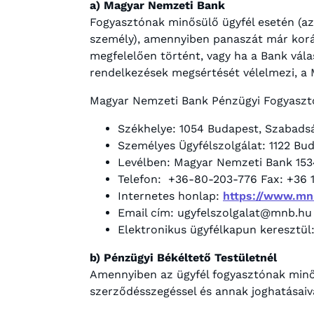
a) Magyar Nemzeti Bank
Fogyasztónak minősülő ügyfél esetén (az
személy), amennyiben panaszát már korá
megfelelően történt, vagy ha a Bank vál
rendelkezések megsértését vélelmezi, a
Magyar Nemzeti Bank Pénzügyi Fogyaszt
Székhelye: 1054 Budapest, Szabadsá
Személyes Ügyfélszolgálat: 1122 Buda
Levélben: Magyar Nemzeti Bank 153
Telefon: +36-80-203-776 Fax: +36 
Internetes honlap:
https://www.mn
Email cím: ugyfelszolgalat@mnb.hu
Elektronikus ügyfélkapun keresztül
b) Pénzügyi Békéltető Testületnél
Amennyiben az ügyfél fogyasztónak minős
szerződésszegéssel és annak joghatásaiva