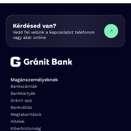
Kérdésed van?
Vedd fel velünk a kapcsolatot telefonon
vagy akár online
Magánszemélyeknek
Bankszámlák
Bankkártyák
Gránit app
Bankváltás
Megtakarítások
Hitelek
Kiberbiztonság