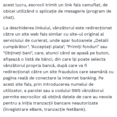
acest lucru, escrocii trimit un link fals camuflat, de
obicei utilizând o aplicație de mesagerie (program de
chat).
La deschiderea linkului, vânzătorul este redirecționat
către un site web fals similar cu site-ul original al
serviciului de curierat, unde apar butoanele „Detalii
cumpărător", "Acceptați plata", "Primiți fonduri" sau
"Obțineți bani", care, atunci când se apasă pe buton,
afișează o listă de bănci, din care își poate selecta
vânzătorul propria bancă, după care va fi
redirecționat către un site fraudulos care seamănă cu
pagina reală de conectare la internet banking. Pe
acest site fals, prin introducerea numelui de
utilizator, a parolei sau a codului SMS vănzătorul
permite escrocilor să obțină datele de care au nevoie
pentru a iniția tranzacții bancare neautorizate
(înregistrare eBank, tranzacție NetBank).