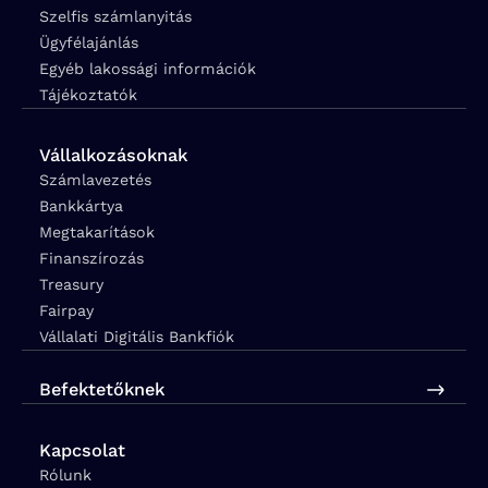
Szelfis számlanyitás
Ügyfélajánlás
Egyéb lakossági információk
Tájékoztatók
Vállalkozásoknak
Számlavezetés
Bankkártya
Megtakarítások
Finanszírozás
Treasury
Fairpay
Vállalati Digitális Bankfiók
Befektetőknek
Kapcsolat
Rólunk