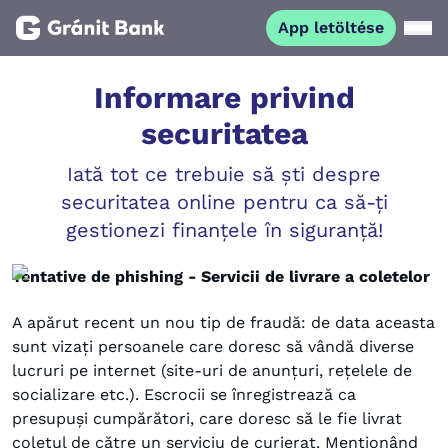
App letöltése
Magánszemélyeknek
Informare privind
securitatea
Vállalkozásoknak
Iată tot ce trebuie să ști despre
securitatea online pentru ca să-ți
Fiataloknak
gestionezi finanțele în siguranță!
Befektetőknek
Tentative de phishing - Servicii de livrare a coletelor
A apărut recent un nou tip de fraudă: de data aceasta
Kapcsolat
sunt vizați persoanele care doresc să vândă diverse
lucruri pe internet (site-uri de anunțuri, rețelele de
App letöltése
socializare etc.). Escrocii se înregistrează ca
Netbank
presupuși cumpărători, care doresc să le fie livrat
coletul de către un serviciu de curierat. Menționând