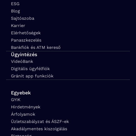
ESG
Blog
Sajtószoba
Karrier
Elérhetőségek
Panaszkezelés
Bankfiók és ATM kereső
Ügyintézés
VideóBank
Digitális ügyfélfiók
Gránit app funkciók
Egyebek
GYIK
Hirdetmények
Árfolyamok
Üzletszabályzat és ÁSZF-ek
Akadálymentes kiszolgálás
Biztonság