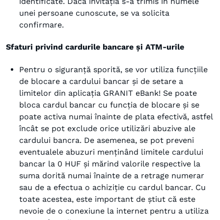
identificate. Dacă invitația s-a trimis în numele
unei persoane cunoscute, se va solicita
confirmare.
Sfaturi privind cardurile bancare și ATM-urile
Pentru o siguranță sporită, se vor utiliza funcțiile
de blocare a cardului bancar și de setare a
limitelor din aplicația GRANIT eBank! Se poate
bloca cardul bancar cu funcția de blocare și se
poate activa numai înainte de plata efectivă, astfel
încât se pot exclude orice utilizări abuzive ale
cardului bancra. De asemenea, se pot preveni
eventualele abuzuri menținând limitele cardului
bancar la 0 HUF și mărind valorile respective la
suma dorită numai înainte de a retrage numerar
sau de a efectua o achiziție cu cardul bancar. Cu
toate acestea, este important de știut că este
nevoie de o conexiune la internet pentru a utiliza