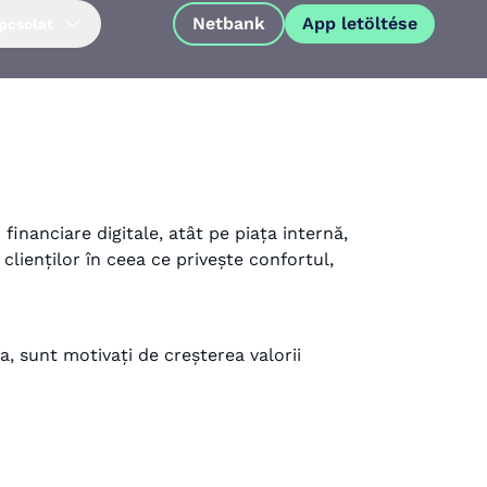
Netbank
App letöltése
pcsolat
financiare digitale, atât pe piața internă,
clienților în ceea ce privește confortul,
ia, sunt motivați de creșterea valorii
App letöltése