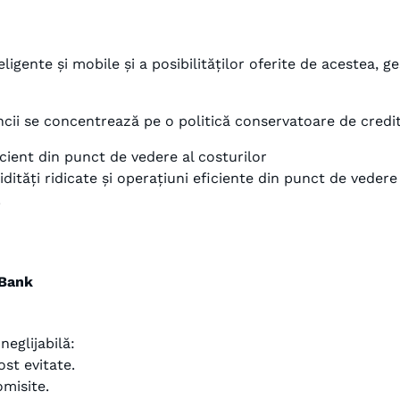
ligente și mobile și a posibilităților oferite de acestea, g
ăncii se concentrează pe o politică conservatoare de credi
icient din punct de vedere al costurilor
hidități ridicate și operațiuni eficiente din punct de veder
.
 Bank
neglijabilă:
ost evitate.
omisite.