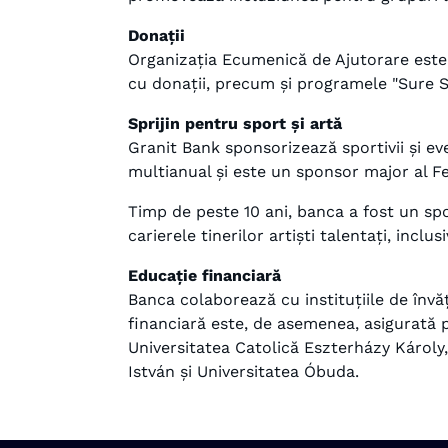
Donații
Organizația Ecumenică de Ajutorare este u
cu donații, precum și programele "Sure St
Sprijin pentru sport și artă
Granit Bank sponsorizează sportivii și 
multianual și este un sponsor major al F
Timp de peste 10 ani, banca a fost un spo
carierele tinerilor artiști talentați, inclus
Educație financiară
Banca colaborează cu instituțiile de învă
financiară este, de asemenea, asigurată 
Universitatea Catolică Eszterházy Károly,
István și Universitatea Óbuda.