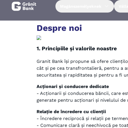
Magánszemélyeknek
Váll
Magánszemélyeknek
Despre noi
Vállalkozásoknak
1. Principiile și valorile noastre
Fiataloknak
Granit Bank își propune să ofere cliențilo
cât și pe cea transfrontalieră, pentru a a
securitatea și rapiditatea și pentru a fi 
Befektetőknek
Acționari și conducere dedicate
- Acționarii și conducerea băncii, care est
Kapcsolat
generate pentru acționari și nivelului de 
Relație de încredere cu clienții
Netbank
- Încredere reciprocă și relații pe termen 
- Comunicare clară și neechivocă pe toat