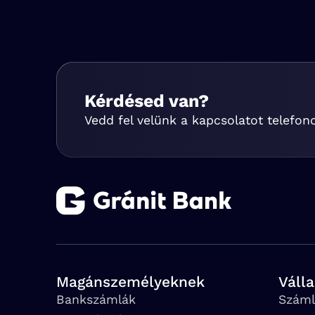
Kérdésed van?
Vedd fel velünk a kapcsolatot telefon
Magánszemélyeknek
Váll
Bankszámlák
Száml