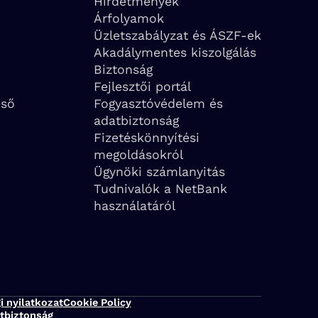
Hirdetmények
Árfolyamok
Üzletszabályzat és ÁSZF-ek
Akadálymentes kiszolgálás
Biztonság
Fejlesztői portál
eső
Fogyasztóvédelem és
adatbiztonság
Fizetéskönnyítési
megoldásokról
Ügynöki számlanyitás
Tudnivalók a NetBank
használatáról
i nyilatkozat
Cookie Policy
tbiztonság