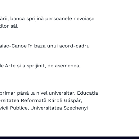
ării, banca sprijină persoanele nevoiașe
lor săi.
 Caiac-Canoe în baza unui acord-cadru
 Arte și a sprijinit, de asemenea,
rimar până la nivel universitar. Educația
ersitatea Reformată Károli Gáspár,
icii Publice, Universitatea Széchenyi