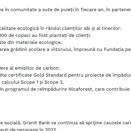
a în comunitate a sute de puieți în fiecare an, în partener
ate ecologică în rândul clienților săi și al tinerilor:
00 de copaci au fost plantați de clienți.
ate din materiale ecologice.
area grădinii școlare a viitorului, împreună cu Fundația pe
ere al emisiilor de carbon:
ite certificate Gold Standard pentru proiecte de împăduri
calculul Scope 1 și Scope 2.
rin programul de reîmpădurire Nicaforest, care contribuie
e socială, Granit Bank va continua să sprijine cauzele care
argi de persoane în 2023.