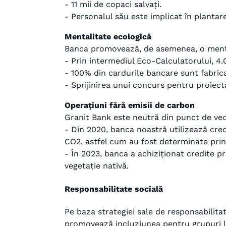
- 11 mii de copaci salvați.
- Personalul său este implicat în plantare
Mentalitate ecologică
Banca promovează, de asemenea, o mentalit
- Prin intermediul Eco-Calculatorului, 4.0
- 100% din cardurile bancare sunt fabric
- Sprijinirea unui concurs pentru proiect
Operațiuni fără emisii de carbon
Granit Bank este neutră din punct de ved
- Din 2020, banca noastră utilizează cred
CO2, astfel cum au fost determinate prin 
- În 2023, banca a achiziționat credite p
vegetație nativă.
Responsabilitate socială
Pe baza strategiei sale de responsabilitat
promovează incluziunea pentru grupuri l