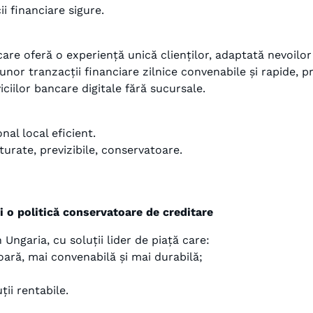
ii financiare sigure.
, care oferă o experiență unică clienților, adaptată nevoilo
 unor tranzacții financiare zilnice convenabile și rapide,
ciilor bancare digitale fără sucursale.
nal local eficient.
urate, previzibile, conservatoare.
 și o politică conservatoare de creditare
Ungaria, cu soluții lider de piață care:
oară, mai convenabilă și mai durabilă;
ții rentabile.