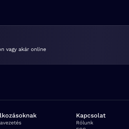
on vagy akár online
alkozásoknak
Kapcsolat
avezetés
Rólunk