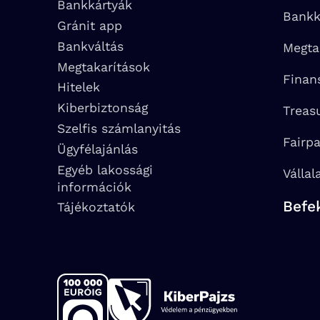
Bankkártyák
Bankk
Gránit app
Bankváltás
Megta
Megtakarítások
Finan
Hitelek
Kiberbiztonság
Treas
Szelfis számlanyitás
Fairp
Ügyfélajánlás
Egyéb lakossági
Vállal
információk
Befe
Tájékoztatók