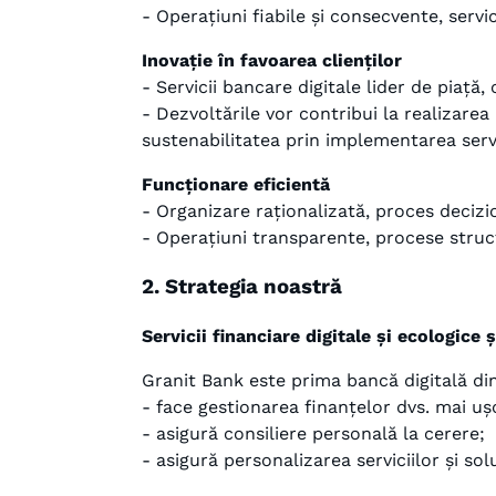
- Operațiuni fiabile și consecvente, servic
Inovație în favoarea clienților
- Servicii bancare digitale lider de piață
- Dezvoltările vor contribui la realizarea
sustenabilitatea prin implementarea servi
Funcționare eficientă
- Organizare raționalizată, proces decizio
- Operațiuni transparente, procese struct
2. Strategia noastră
Servicii financiare digitale și ecologice
Granit Bank este prima bancă digitală din 
- face gestionarea finanțelor dvs. mai uș
- asigură consiliere personală la cerere;
- asigură personalizarea serviciilor și solu