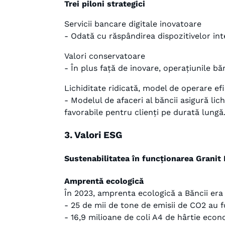
Trei piloni strategici
Servicii bancare digitale inovatoare
- Odată cu răspândirea dispozitivelor inte
Valori conservatoare
- În plus față de inovare, operațiunile b
Lichiditate ridicată, model de operare ef
- Modelul de afaceri al băncii asigură lic
favorabile pentru clienți pe durată lungă
3. Valori ESG
Sustenabilitatea în funcționarea Granit
Amprentă ecologică
În 2023, amprenta ecologică a Băncii era 
- 25 de mii de tone de emisii de CO2 au f
- 16,9 milioane de coli A4 de hârtie econ