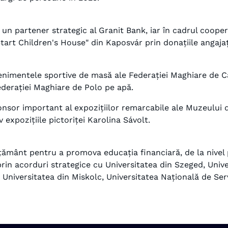
n partener strategic al Granit Bank, iar în cadrul cooper
art Children's House" din Kaposvár prin donațiile angajați
evenimentele sportive de masă ale Federației Maghiare de
ederației Maghiare de Polo pe apă.
nsor important al expozițiilor remarcabile ale Muzeului de
iv expozițiile pictoriței Karolina Sávolt.
țământ pentru a promova educația financiară, de la nivel p
prin acorduri strategice cu Universitatea din Szeged, Univ
 Universitatea din Miskolc, Universitatea Națională de Serv