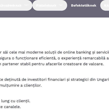
alkozásoknak
Fiataloknak
Befektetőknek
Ka
r săi cele mai moderne soluții de online banking și servicii 
sigura o funcționare eficientă, o experiență remarcabilă a 
un partener stabil pentru afacerile creatoare de valoare.
e deținută de investitori financiari și strategici din Ungar
mulțumire a clienților.
lung cu clienții.
e canalele.