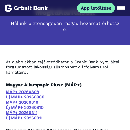
App letöltése
Megtakarítások
Nálunk biztonságosan magas hozamot érhetsz
Magánszemélyeknek
el
Vállalkozásoknak
Fiataloknak
Az alábbiakban tájékozódhatsz a Gránit Bank Nyrt. által
forgalmazott lakossági állampapírok árfolyamairól,
kamatairól:
Befektetőknek
Magyar Állampapír Plusz (MÁP+)
MÁP+ 20260808
Kapcsolat
Új MÁP+ 20260808
MÁP+ 20260810
Új MÁP+ 20260810
MÁP+ 20260811
App letöltése
Netbank
Új MÁP+ 20260811