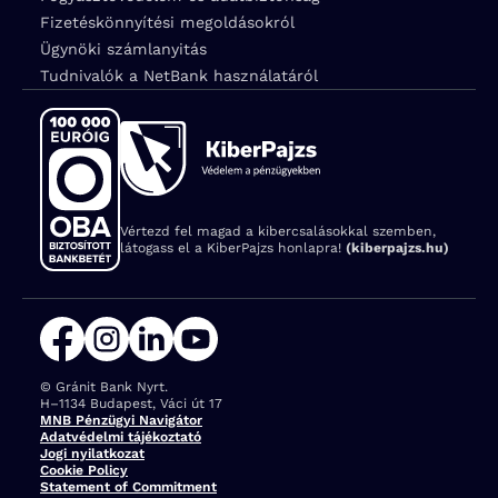
Fizetéskönnyítési megoldásokról
Ügynöki számlanyitás
Tudnivalók a NetBank használatáról
Vértezd fel magad a kibercsalásokkal szemben,
látogass el a KiberPajzs honlapra!
(kiberpajzs.hu)
© Gránit Bank Nyrt.
Cím:
H–1134 Budapest, Váci út 17
MNB Pénzügyi Navigátor
Adatvédelmi tájékoztató
Jogi nyilatkozat
Cookie Policy
Statement of Commitment