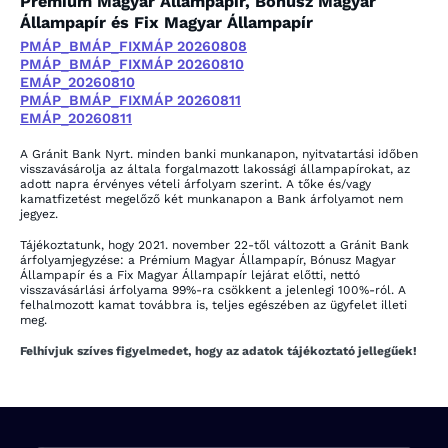
Prémium Magyar Állampapír, Bónusz Magyar
Állampapír és Fix Magyar Állampapír
PMÁP_BMÁP_FIXMÁP 20260808
PMÁP_BMÁP_FIXMÁP 20260810
EMÁP_20260810
PMÁP_BMÁP_FIXMÁP 20260811
EMÁP_20260811
A Gránit Bank Nyrt. minden banki munkanapon, nyitvatartási időben
visszavásárolja az általa forgalmazott lakossági állampapírokat, az
adott napra érvényes vételi árfolyam szerint. A tőke és/vagy
kamatfizetést megelőző két munkanapon a Bank árfolyamot nem
jegyez.
Tájékoztatunk, hogy 2021. november 22-től változott a Gránit Bank
árfolyamjegyzése: a Prémium Magyar Állampapír, Bónusz Magyar
Állampapír és a Fix Magyar Állampapír lejárat előtti, nettó
visszavásárlási árfolyama 99%-ra csökkent a jelenlegi 100%-ról. A
felhalmozott kamat továbbra is, teljes egészében az ügyfelet illeti
meg.
Felhívjuk szíves figyelmedet, hogy az adatok tájékoztató jellegűek!