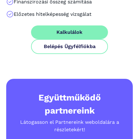
Finanszírozási összeg számítása
Előzetes hitelképesség vizsgálat
Kalkulálok
Belépés Ügyfélfiókba
Együttműködő
partnereink
Látogasson el Partnereink weboldalára a
részletekért!