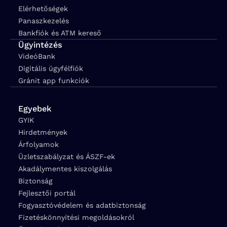
Elérhetőségek
Panaszkezelés
Bankfiók és ATM kereső
Ügyintézés
VideóBank
Digitális ügyfélfiók
Gránit app funkciók
Egyebek
GYIK
Hirdetmények
Árfolyamok
Üzletszabályzat és ÁSZF-ek
Akadálymentes kiszolgálás
Biztonság
Fejlesztői portál
Fogyasztóvédelem és adatbiztonság
Fizetéskönnyítési megoldásokról