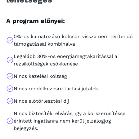
A program előnyei:
0%-os kamatozású kölcsön vissza nem térítendő
támogatással kombinálva
Legalább 30%-os energiamegtakarítással a
rezsiköltségek csökkenése
Nincs kezelési költség
Nincs rendelkezésre tartási jutalék
Nincs előtörlesztési díj
Nincs biztosítéki elvárás, így a korszerűsítéssel
érintett ingatlanra nem kerül jelzálogjog
bejegyzés.