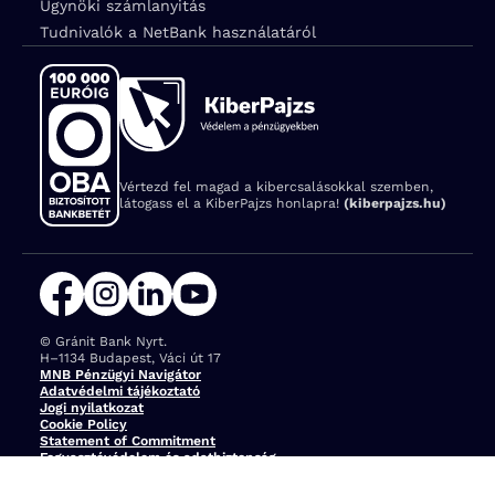
Ügynöki számlanyitás
Tudnivalók a NetBank használatáról
Vértezd fel magad a kibercsalásokkal szemben,
látogass el a KiberPajzs honlapra!
(kiberpajzs.hu)
© Gránit Bank Nyrt.
Cím:
H–1134 Budapest, Váci út 17
MNB Pénzügyi Navigátor
Adatvédelmi tájékoztató
Jogi nyilatkozat
Cookie Policy
Statement of Commitment
Fogyasztóvédelem és adatbiztonság