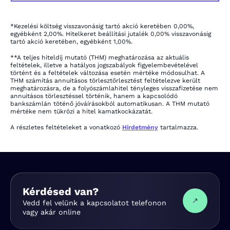
*Kezelési költség visszavonásig tartó akció keretében 0,00%,
egyébként 2,00%. Hitelkeret beállítási jutalék 0,00% visszavonásig
tartó akció keretében, egyébként 1,00%.
**A teljes hiteldíj mutató (THM) meghatározása az aktuális
feltételek, illetve a hatályos jogszabályok figyelembevételével
történt és a feltételek változása esetén mértéke módosulhat. A
THM számítás annuitásos törlesztőrlesztést feltételezve került
meghatározásra, de a folyószámlahitel tényleges visszafizetése nem
annuitásos törlesztéssel történik, hanem a kapcsolódó
bankszámlán töténő jóváírásokból automatikusan. A THM mutató
mértéke nem tükrözi a hitel kamatkockázatát.
A részletes feltételeket a vonatkozó
Hirdetmény
tartalmazza.
Kérdésed van?
Vedd fel velünk a kapcsolatot telefonon
vagy akár online