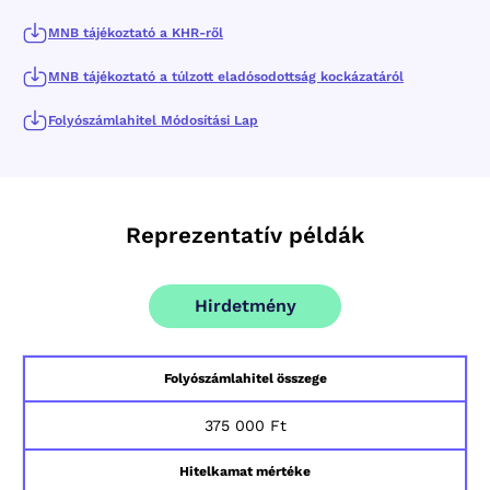
MNB tájékoztató a KHR-ről
MNB tájékoztató a túlzott eladósodottság kockázatáról
Folyószámlahitel Módosítási Lap
Reprezentatív példák
Hirdetmény
Folyószámlahitel összege
375 000 Ft
Hitelkamat mértéke