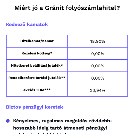
Miért jó a Gránit folyószámlahitel?
Kedvező kamatok
18,90%
Hitelkamat/Kamat
0,00%
Kezelési költség*
0,00%
Hitelkeret beállítási jutalék*
0,00%
Rendelkezésre tartási jutalék**
20,94%
akciós THM***
Biztos pénzügyi keretek
Kényelmes, rugalmas megoldás rövidebb-
hosszabb ideig tartó átmeneti pénzügyi