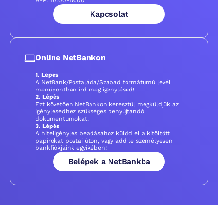
H-P: 10:00-18:00
Kapcsolat
Online NetBankon
1. Lépés
A NetBank/Postaláda/Szabad formátumú levél
menüpontban írd meg igénylésed!
2. Lépés
Ezt követően NetBankon keresztül megküldjük az
igénylésedhez szükséges benyújtandó
dokumentumokat.
3. Lépés
A hiteligénylés beadásához küldd el a kitöltött
papírokat postai úton, vagy add le személyesen
bankfiókjaink egyikében!
Belépek a NetBankba