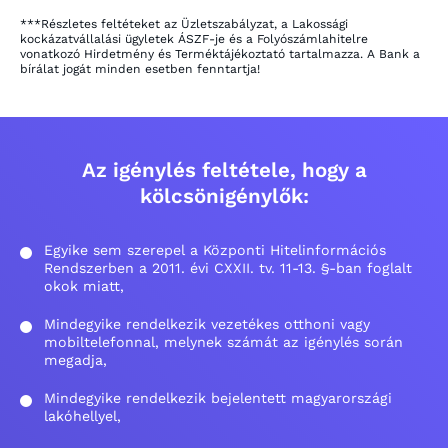
***Részletes feltéteket az Üzletszabályzat, a Lakossági
kockázatvállalási ügyletek ÁSZF-je és a Folyószámlahitelre
vonatkozó Hirdetmény és Terméktájékoztató tartalmazza. A Bank a
bírálat jogát minden esetben fenntartja!
Az igénylés feltétele, hogy a
kölcsönigénylők:
Egyike sem szerepel a Központi Hitelinformációs
Rendszerben a 2011. évi CXXII. tv. 11-13. §-ban foglalt
okok miatt,
Mindegyike rendelkezik vezetékes otthoni vagy
mobiltelefonnal, melynek számát az igénylés során
megadja,
Mindegyike rendelkezik bejelentett magyarországi
lakóhellyel,