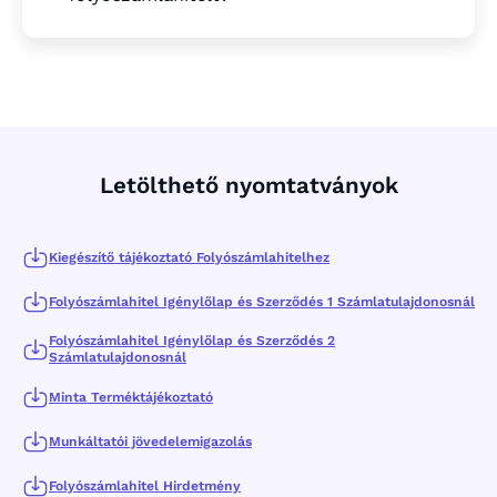
Letölthető nyomtatványok
Kiegészítő tájékoztató Folyószámlahitelhez
Folyószámlahitel Igénylőlap és Szerződés 1 Számlatulajdonosnál
Folyószámlahitel Igénylőlap és Szerződés 2
Számlatulajdonosnál
Minta Terméktájékoztató
Munkáltatói jövedelemigazolás
Folyószámlahitel Hirdetmény