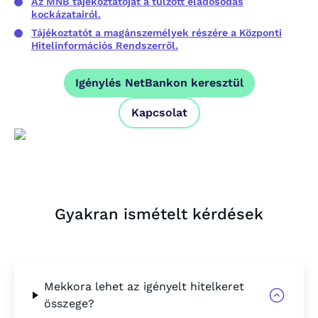
Az MNB tájékoztatóját a túlzott eladósodás
kockázatairól.
Tájékoztatót a magánszemélyek részére a Központi
Hitelinformációs Rendszerről.
Igénylés NetBankon keresztül
Kapcsolat
Gyakran ismételt kérdések
Mekkora lehet az igényelt hitelkeret
összege?