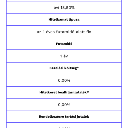
évi 18,90%
Hitelkamat típusa
az 1 éves futamidő alatt fix
Futamidő
1 év
Kezelési költség*
0,00%
Hitelkeret beállítási jutalék*
0,00%
Rendelkezésre tartási jutalék