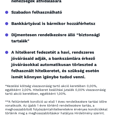
nehézségek áthidalására
Szabadon felhasználható
Bankkártyával is bármikor hozzáférhetsz
Díjmentesen rendelkezésre álló “biztonsági
tartalék"
A hitelkeret fedezetét a havi, rendszeres
jóváírásaid adják, a bankszámlára érkező
jóváírásokkal automatikusan törleszted a
felhasznált hitelkeretet, és szükség esetén
ismét könnyen igénybe tudod venni.
*Kezelési költség visszavonásig tartó akció keretében 0,00%,
egyébként 2,00%. Hitelkeret beállítási jutalék 0,00% visszavonásig
tartó akció keretében, egyébként 1,00%.
**A feltüntetett kondíció az első 1 éves rendelkezésre tartási időre
vonatkozik. Az újabb 1 évre történő rendelkezésre tartás, a
meghosszabbított folyószámlahitelkeretekre érvényes kondíciókkal
történik meg a meghosszabbításkor hatályos Hirdetmény szerint.