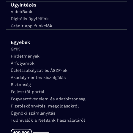
Ügyintézés
VideóBank
Digitális ügyfélfiók
Gránit app funkciók
Egyebek
GYIK
Hirdetmények
Árfolyamok
Üzletszabályzat és ÁSZF-ek
Akadálymentes kiszolgálás
Biztonság
Fejlesztői portál
Fogyasztóvédelem és adatbiztonság
Fizetéskönnyítési megoldásokról
Ügynöki számlanyitás
Tudnivalók a NetBank használatáról