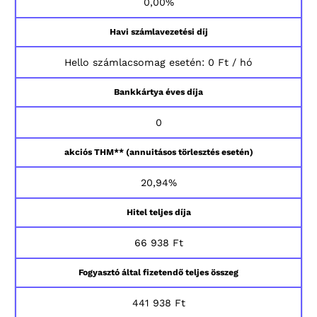
0,00%
Havi számlavezetési díj
Hello számlacsomag esetén: 0 Ft / hó
Bankkártya éves díja
0
akciós THM** (annuitásos törlesztés esetén)
20,94%
Hitel teljes díja
66 938 Ft
Fogyasztó által fizetendő teljes összeg
441 938 Ft