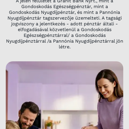
A jelen felületet a Gránit Bank Nyrt., mint a
Gondoskodás Egészségpénztár, mint a
Gondoskodás Nyugdíjpénztár, és mint a Pannónia
Nyugdíjpénztár tagszervezője üzemelteti. A tagsági
jogviszony a jelentkezés - adott pénztár általi -
elfogadásával közvetlenül a Gondoskodás
Egészségpénztárral/ a Gondoskodás
Nyugdíjpénztárral /a Pannónia Nyugdíjpénztárral jön
létre.