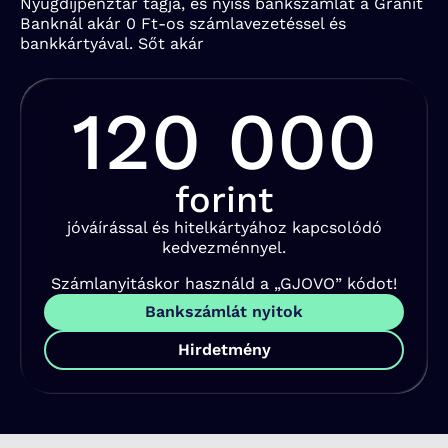
Nyugdíjpénztár tagja, és nyiss bankszámlát a Gránit
Banknál akár 0 Ft-os számlavezetéssel és
bankkártyával. Sőt akár
120 000
forint
jóváírással és hitelkártyához kapcsolódó
kedvezménnyel.
Számlanyitáskor használd a „GJOVO” kódot!
Bankszámlát nyitok
Hirdetmény