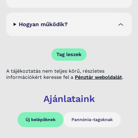
Hogyan működik?
Tag leszek
A tájékoztatás nem teljes körű, részletes
információkért keresse fel a
Pénztár weboldalát
.
Ajánlataink
Új belépőknek
Pannónia-tagoknak