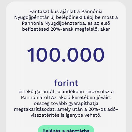
Fantasztikus ajánlat a Pannónia
Nyugdíjpénztár új belépőinek! Lépj be most a
Pannónia Nyugdíjpénztárba, és az első
befizetésed 20%-ának megfelelő, akár
100.000
forint
értékű garantált ajándékban részesülsz a
Pannóniától! Az akció keretében jóváírt
összeg tovább gyarapíthatja
megtakarításodat, amely után a 20%-os adó-
visszatérítés is igénybe vehető.
Belépés a pénztárba