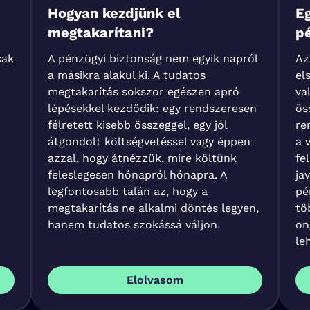
Hogyan kezdjünk el
E
megtakarítani?
p
sak
A pénzügyi biztonság nem egyik napról
Az
a másikra alakul ki. A tudatos
el
megtakarítás sokszor egészen apró
va
lépésekkel kezdődik: egy rendszeresen
ös
félretett kisebb összeggel, egy jól
re
átgondolt költségvetéssel vagy éppen
a 
azzal, hogy átnézzük, mire költünk
fe
feleslegesen hónapról hónapra. A
ja
legfontosabb talán az, hogy a
pé
megtakarítás ne alkalmi döntés legyen,
tö
hanem tudatos szokássá váljon.
ön
le
Elolvasom