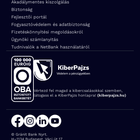
Akadálymentes kiszolgálás
Biztonság
Fejlesztői portál
Fogyasztóvédelem és adatbiztonság
Fizetéskönnyítési megoldásokról
Ügynöki számlanyitás
Tudnivalók a NetBank használatáról
Vértezd fel magad a kibercsalásokkal szemben,
látogass el a KiberPajzs honlapra!
(kiberpajzs.hu)
© Gránit Bank Nyrt.
Cím:
H–1134 Budapest, Váci út 17