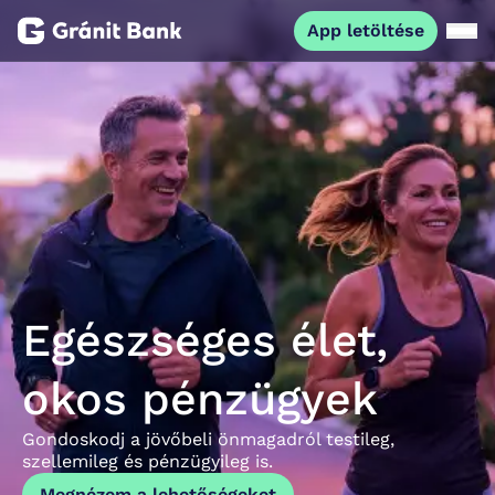
App letöltése
Magánszemélyeknek
Vállalkozásoknak
Fiataloknak
Befektetőknek
Egészséges élet,
Kapcsolat
okos pénzügyek
App letöltése
Gondoskodj a jövőbeli önmagadról testileg,
Netbank
szellemileg és pénzügyileg is.
Megnézem a lehetőségeket