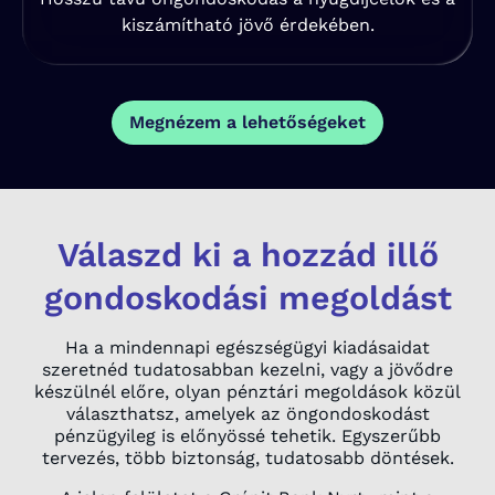
kiszámítható jövő érdekében.
Megnézem a lehetőségeket
Válaszd ki a hozzád illő
gondoskodási megoldást
Ha a mindennapi egészségügyi kiadásaidat
szeretnéd tudatosabban kezelni, vagy a jövődre
készülnél előre, olyan pénztári megoldások közül
választhatsz, amelyek az öngondoskodást
pénzügyileg is előnyössé tehetik. Egyszerűbb
tervezés, több biztonság, tudatosabb döntések.