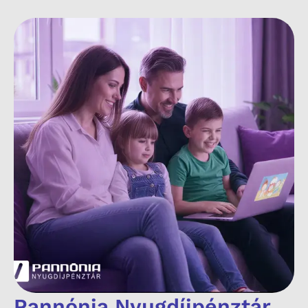
Pannónia Nyugdíjpénztár