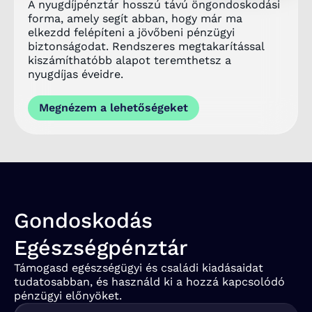
A nyugdíjpénztár hosszú távú öngondoskodási
forma, amely segít abban, hogy már ma
elkezdd felépíteni a jövőbeni pénzügyi
biztonságodat. Rendszeres megtakarítással
kiszámíthatóbb alapot teremthetsz a
nyugdíjas éveidre.
Megnézem a lehetőségeket
Gondoskodás
Egészségpénztár
Támogasd egészségügyi és családi kiadásaidat
tudatosabban, és használd ki a hozzá kapcsolódó
pénzügyi előnyöket.