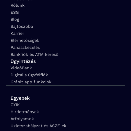
Rólunk
ESG
Blog
Sajtószoba
Karrier
Elérhetőségek
Panaszkezelés
Bankfiók és ATM kereső
Ügyintézés
VideóBank
Digitális ügyfélfiók
Gránit app funkciók
Egyebek
GYIK
Hirdetmények
Árfolyamok
Üzletszabályzat és ÁSZF-ek