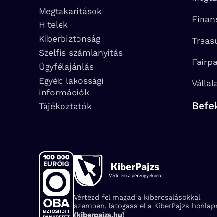
Megtakarítások
Finan
Hitelek
Kiberbiztonság
Treas
Szelfis számlanyitás
Fairp
Ügyfélajánlás
Egyéb lakossági
Vállal
információk
Befe
Tájékoztatók
Vértezd fel magad a kibercsalásokkal
szemben, látogass el a KiberPajzs honlapr
(kiberpajzs.hu)