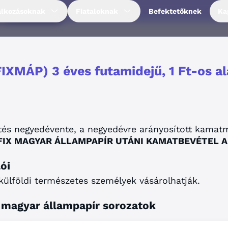
pír
alkozásoknak
Fiataloknak
Befektetőknek
Ka
IXMÁP) 3 éves futamidejű, 1 Ft-os al
és negyedévente, a negyedévre arányosított kamatmé
TT FIX MAGYAR ÁLLAMPAPÍR UTÁNI KAMATBEVÉTEL
ói
külföldi természetes személyek vásárolhatják.
 magyar állampapír sorozatok