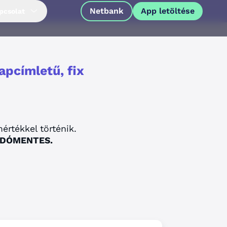
Netbank
App letöltése
pcsolat
apcímletű, fix
rtékkel történik.
 ADÓMENTES.
App letöltése