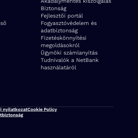
Akadálymentes kiszolgálás
Biztonság
Fejlesztői portál
eső
Fogyasztóvédelem és
adatbiztonság
Fizetéskönnyítési
megoldásokról
Ügynöki számlanyitás
Tudnivalók a NetBank
használatáról
i nyilatkozat
Cookie Policy
tbiztonság