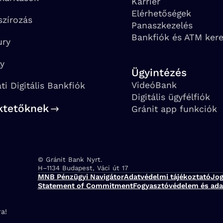
Karrier
Elérhetőségek
szírozás
Panaszkezelés
Bankfiók és ATM ker
ury
ay
Ügyintézés
VideóBank
ati Digitális Bankfiók
Digitális ügyfélfiók
ktetőknek
Gránit app funkciók
© Gránit Bank Nyrt.
Cím:
H–1134 Budapest, Váci út 17
MNB Pénzügyi Navigátor
Adatvédelmi tájékoztató
Jog
Statement of Commitment
Fogyasztóvédelem és ada
a!