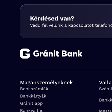
Kérdésed van?
Vedd fel velünk a kapcsolatot telefon
Magánszemélyeknek
Váll
Bankszámlák
Száml
Bankkártyák
Bankk
Gránit app
Bankváltás
Megta