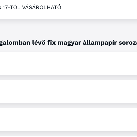
US 17-TŐL VÁSÁROLHATÓ
galomban lévő fix magyar állampapír soro