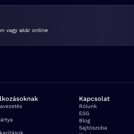
on vagy akár online
alkozásoknak
Kapcsolat
avezetés
Rólunk
ESG
ártya
Blog
Sajtószoba
karítások