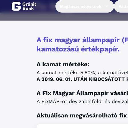
Fix Magyar Állampa
Magánszemélyeknek
Váll
Magánszemélyeknek
A fix magyar állampapír (F
Vállalkozásoknak
kamatozású értékpapír.
Fiataloknak
A kamat mértéke:
A kamat mértéke 5,50%, a kamatfizet
Befektetőknek
A 2019. 06. 01. UTÁN KIBOCSÁTO
A Fix Magyar Állampapír vásárl
Kapcsolat
A FixMÁP-ot devizabelföldi és deviza
Netbank
Aktuálisan megvásárolható fix