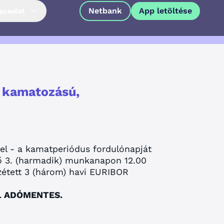
Netbank
App letöltése
pcsolat
ó kamatozású,
vel - a kamatperiódus fordulónapját
ő 3. (harmadik) munkanapon 12.00
zétett 3 (három) havi EURIBOR
L ADÓMENTES.
App letöltése