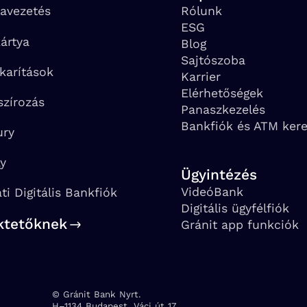
avezetés
Rólunk
ESG
ártya
Blog
Sajtószoba
karítások
Karrier
Elérhetőségek
szírozás
Panaszkezelés
Bankfiók és ATM ker
ury
ay
Ügyintézés
VideóBank
ati Digitális Bankfiók
Digitális ügyfélfiók
ktetőknek
Gránit app funkciók
© Gránit Bank Nyrt.
Cím:
H–1134 Budapest, Váci út 17