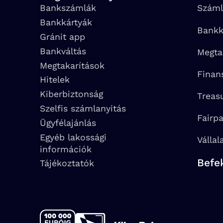
Bankszámlák
Száml
Bankkártyák
Bankk
Gránit app
Bankváltás
Megta
Megtakarítások
Finan
Hitelek
Kiberbiztonság
Treas
Szelfis számlanyitás
Fairp
Ügyfélajánlás
Egyéb lakossági
Vállal
információk
Befe
Tájékoztatók