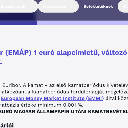
apír
alkozásoknak
Fiataloknak
Befektetőknek
Ka
r (EMÁP) 1 euró alapcímletű, változ
.
 Euribor. A kamat - az első kamatperiódus kivételé
natkozóan, a kamatperiódus fordulónapját megelőz
a
European Money Market Institute (EMMI)
által köz
matbázis értéke minimum 0,001 %.
TT EURÓ MAGYAR ÁLLAMPAPÍR UTÁNI KAMATBEVÉTE
árlói