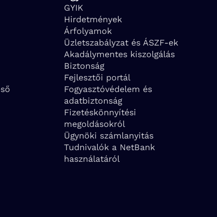
GYIK
Hirdetmények
Árfolyamok
Üzletszabályzat és ÁSZF-ek
Akadálymentes kiszolgálás
Biztonság
Fejlesztői portál
eső
Fogyasztóvédelem és
adatbiztonság
Fizetéskönnyítési
megoldásokról
Ügynöki számlanyitás
Tudnivalók a NetBank
használatáról