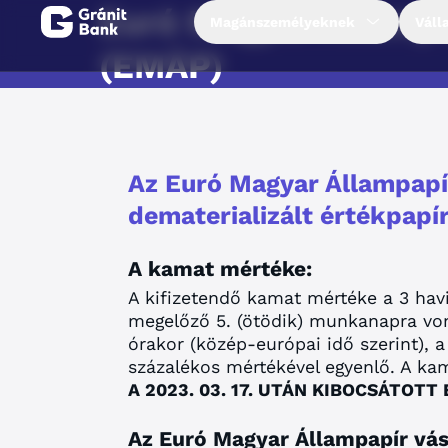
Euró Magyar Államp
Magánszemélyeknek
Váll
(EMÁP)
Magánszemélyeknek
Vállalkozásoknak
Az Euró Magyar Állampapí
Fiataloknak
dematerializált értékpapír
A kamat mértéke:
Befektetőknek
A kifizetendő kamat mértéke a 3 havi
megelőző 5. (ötödik) munkanapra vo
Kapcsolat
órakor (közép-európai idő szerint), 
százalékos mértékével egyenlő. A ka
A 2023. 03. 17. UTÁN KIBOCSÁTO
Netbank
Az Euró Magyar Állampapír vás