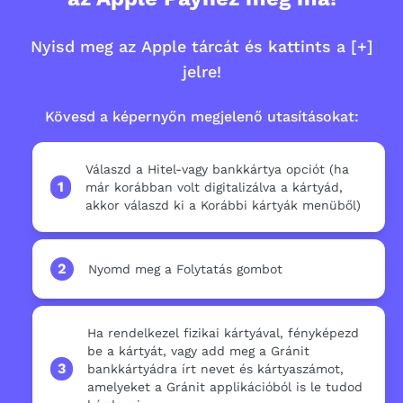
Nyisd meg az Apple tárcát és kattints a [+]
jelre!
Kövesd a képernyőn megjelenő utasításokat:
Válaszd a Hitel-vagy bankkártya opciót (ha
1
már korábban volt digitalizálva a kártyád,
akkor válaszd ki a Korábbi kártyák menüből)
2
Nyomd meg a Folytatás gombot
Ha rendelkezel fizikai kártyával, fényképezd
be a kártyát, vagy add meg a Gránit
3
bankkártyádra írt nevet és kártyaszámot,
amelyeket a Gránit applikációból is le tudod