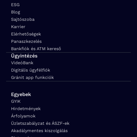
ESG
Blog
Sajtószoba
Karrier
Elérhetőségek
Panaszkezelés
Bankfiók és ATM kereső
Ügyintézés
VideóBank
Digitális ügyfélfiók
Gránit app funkciók
Egyebek
GYIK
Hirdetmények
Árfolyamok
Üzletszabályzat és ÁSZF-ek
Akadálymentes kiszolgálás