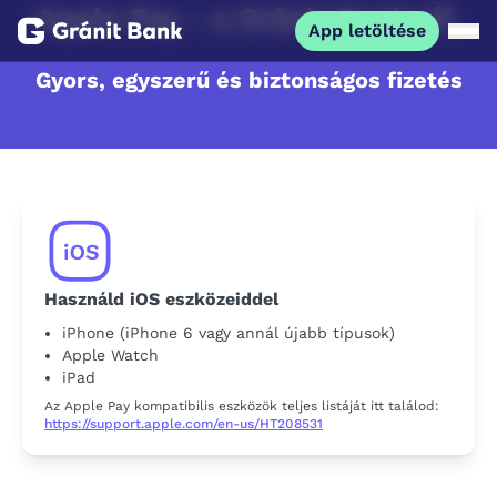
Apple Pay - a Gránit Banknál
App letöltése
Gyors, egyszerű és biztonságos fizetés
Magánszemélyeknek
Vállalkozásoknak
Fiataloknak
Befektetőknek
Használd iOS eszközeiddel
iPhone (iPhone 6 vagy annál újabb típusok)
Apple Watch
Kapcsolat
iPad
Az Apple Pay kompatibilis eszközök teljes listáját itt találod:
https://support.apple.com/en-us/HT208531
App letöltése
Netbank