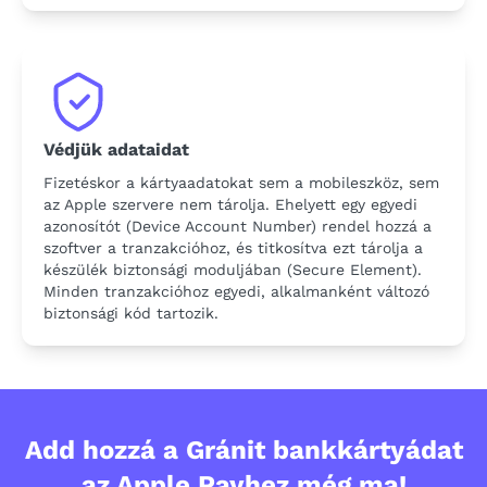
Védjük adataidat
Fizetéskor a kártyaadatokat sem a mobileszköz, sem
az Apple szervere nem tárolja. Ehelyett egy egyedi
azonosítót (Device Account Number) rendel hozzá a
szoftver a tranzakcióhoz, és titkosítva ezt tárolja a
készülék biztonsági moduljában (Secure Element).
Minden tranzakcióhoz egyedi, alkalmanként változó
biztonsági kód tartozik.
Add hozzá a Gránit bankkártyádat
az Apple Payhez még ma!