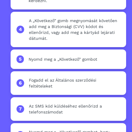
kérdezni.
A „Következő” gomb megnyomását követően
add meg a Biztonsági (CVV) kódot és
4
ellenőrizd, vagy add meg a kártyád lejárati
dátumát.
5
Nyomd meg a „Következő” gombot
Fogadd el az Általános szerződési
6
feltételeket
Az SMS kód küldéséhez ellenőrizd a
7
telefonszámodat