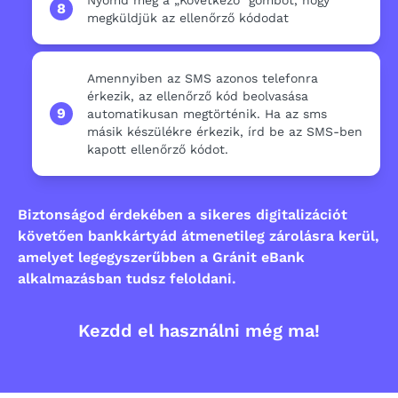
Nyomd meg a „Következő” gombot, hogy
8
megküldjük az ellenőrző kódodat
Amennyiben az SMS azonos telefonra
érkezik, az ellenőrző kód beolvasása
9
automatikusan megtörténik. Ha az sms
másik készülékre érkezik, írd be az SMS-ben
kapott ellenőrző kódot.
Biztonságod érdekében a sikeres digitalizációt
követően bankkártyád átmenetileg zárolásra kerül,
amelyet legegyszerűbben a Gránit eBank
alkalmazásban tudsz feloldani.
Kezdd el használni még ma!