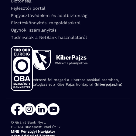
Biztonság
Fejlesztői portál
Fogyasztóvédelem és adatbiztonság
Fizetéskönnyítési megoldásokról
Ügynöki számlanyitás
Tudnivalók a NetBank használatáról
Vértezd fel magad a kibercsalásokkal szemben,
látogass el a KiberPajzs honlapra!
(kiberpajzs.hu)
© Gránit Bank Nyrt.
Cím:
H–1134 Budapest, Váci út 17
MNB Pénzügyi Navigátor
Adatvédelmi tájékoztató