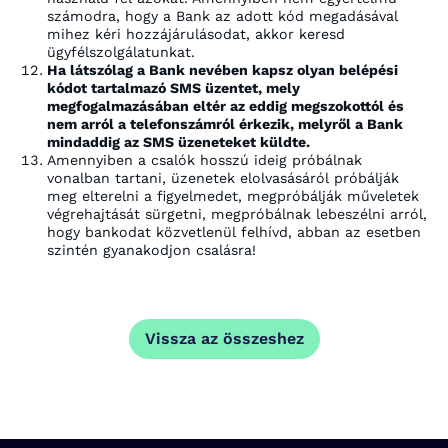
számodra, hogy a Bank az adott kód megadásával
mihez kéri hozzájárulásodat, akkor keresd
ügyfélszolgálatunkat.
Ha látszólag a Bank nevében kapsz olyan belépési
kódot tartalmazó SMS üzentet, mely
megfogalmazásában eltér az eddig megszokottól és
nem arról a telefonszámról érkezik, melyről a Bank
mindaddig az SMS üzeneteket küldte.
Amennyiben a csalók hosszú ideig próbálnak
vonalban tartani, üzenetek elolvasásáról próbálják
meg elterelni a figyelmedet, megpróbálják műveletek
végrehajtását sürgetni, megpróbálnak lebeszélni arról,
hogy bankodat közvetlenül felhívd, abban az esetben
szintén gyanakodjon csalásra!
Vissza az összeshez