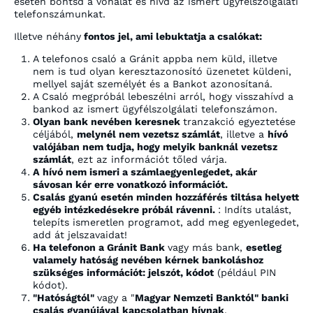
esetén bontsd a vonalat és hívd az ismert ügyfélszolgálati
telefonszámunkat.
Illetve néhány
fontos jel, ami lebuktatja a csalókat:
A telefonos csaló a Gránit appba nem küld, illetve
nem is tud olyan keresztazonosító üzenetet küldeni,
mellyel saját személyét és a Bankot azonosítaná.
A Csaló megpróbál lebeszélni arról, hogy visszahívd a
bankod az ismert ügyfélszolgálati telefonszámon.
Olyan bank nevében keresnek
tranzakció egyeztetése
céljából,
melynél nem vezetsz számlát
, illetve a
hívó
valójában nem tudja, hogy melyik banknál vezetsz
számlát
, ezt az információt tőled várja.
A hívó nem ismeri a számlaegyenlegedet, akár
sávosan kér erre vonatkozó információt.
Csalás gyanú esetén minden hozzáférés tiltása helyett
egyéb intézkedésekre próbál rávenni.
: Indíts utalást,
telepíts ismeretlen programot, add meg egyenlegedet,
add át jelszavaidat!
Ha telefonon a Gránit Bank
vagy más bank,
esetleg
valamely hatóság nevében kérnek bankoláshoz
szükséges információt: jelszót, kódot
(például PIN
kódot).
"Hatóságtól"
vagy a "
Magyar Nemzeti Banktól" banki
csalás gyanújával kapcsolatban hívnak
.