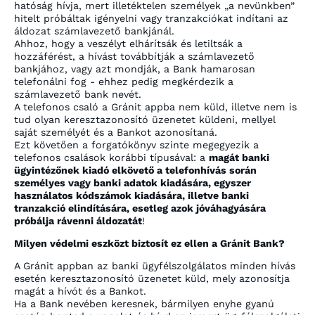
hatóság hívja, mert illetéktelen személyek „a nevünkben”
hitelt próbáltak igényelni vagy tranzakciókat indítani az
áldozat számlavezető bankjánál.
Ahhoz, hogy a veszélyt elhárítsák és letiltsák a
hozzáférést, a hívást továbbítják a számlavezető
bankjához, vagy azt mondják, a Bank hamarosan
telefonálni fog - ehhez pedig megkérdezik a
számlavezető bank nevét.
A telefonos csaló a Gránit appba nem küld, illetve nem is
tud olyan keresztazonosító üzenetet küldeni, mellyel
saját személyét és a Bankot azonosítaná.
Ezt követően a forgatókönyv szinte megegyezik a
telefonos csalások korábbi típusával: a
magát banki
ügyintézőnek kiadó elkövető a telefonhívás során
személyes vagy banki adatok kiadására, egyszer
használatos kódszámok kiadására, illetve banki
tranzakció elindítására, esetleg azok jóváhagyására
próbálja rávenni áldozatát
!
Milyen védelmi eszközt biztosít ez ellen a Gránit Bank?
A Gránit appban az banki ügyfélszolgálatos minden hívás
esetén keresztazonosító üzenetet küld, mely azonosítja
magát a hívót és a Bankot.
Ha a Bank nevében keresnek, bármilyen enyhe gyanú