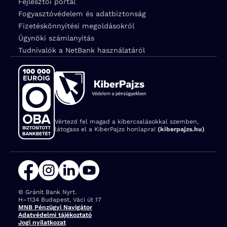
Fejlesztői portál
Fogyasztóvédelem és adatbiztonság
Fizetéskönnyítési megoldásokról
Ügynöki számlanyitás
Tudnivalók a NetBank használatáról
Vértezd fel magad a kibercsalásokkal szemben,
látogass el a KiberPajzs honlapra!
(kiberpajzs.hu)
© Gránit Bank Nyrt.
Cím:
H–1134 Budapest, Váci út 17
MNB Pénzügyi Navigátor
Adatvédelmi tájékoztató
Jogi nyilatkozat