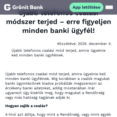
App letöltése
Újabb telefonos csalási
módszer terjed – erre figyeljen
Magánszemélyeknek
minden banki ügyfél!
Vállalkozásoknak
Közzétéve:
2025. december 4.
Újabb telefonos csalási mód terjed, amire ügyelnie
Fiataloknak
kell minden banki ügyfélnek.
Befektetőknek
Újabb telefonos csalási mód terjed, amire ügyelnie kell
minden banki ügyfélnek. Míg korábban a csalók magukat
banki ügyintézőnek kiadva próbálták megszerezni az
Kapcsolat
érzékeny banki adatokat, addig mostanában már
ugyanezt úgy kísérlik meg, hogy magukat a Rendőrség
vagy más hatóság tagjának adják ki.
App letöltése
Netbank
Hogyan zajlik a csalás?
A hívó azt állítja, hogy mint a Rendőrség, vagy mint egyéb