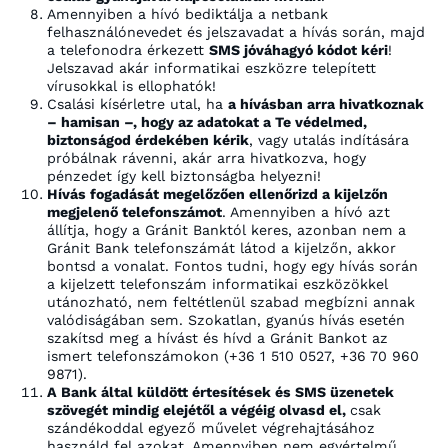
Amennyiben a hívó bediktálja a netbank
felhasználónevedet és jelszavadat a hívás során, majd
a telefonodra érkezett
SMS jóváhagyó kódot kéri
!
Jelszavad akár informatikai eszközre telepített
vírusokkal is ellophatók!
Csalási kísérletre utal, ha
a hívásban arra hivatkoznak
– hamisan –, hogy az adatokat a Te védelmed,
biztonságod érdekében kérik
, vagy utalás indítására
próbálnak rávenni, akár arra hivatkozva, hogy
pénzedet így kell biztonságba helyezni!
Hívás fogadását megelőzően ellenőrizd a kijelzőn
megjelenő telefonszámot
. Amennyiben a hívó azt
állítja, hogy a Gránit Banktól keres, azonban nem a
Gránit Bank telefonszámát látod a kijelzőn, akkor
bontsd a vonalat. Fontos tudni, hogy egy hívás során
a kijelzett telefonszám informatikai eszközökkel
utánozható, nem feltétlenül szabad megbízni annak
valódiságában sem. Szokatlan, gyanús hívás esetén
szakítsd meg a hívást és hívd a Gránit Bankot az
ismert telefonszámokon (+36 1 510 0527, +36 70 960
9871).
A Bank által küldött értesítések és SMS üzenetek
szövegét mindig elejétől a végéig olvasd el,
csak
szándékoddal egyező művelet végrehajtásához
használd fel azokat. Amennyiben nem egyértelmű