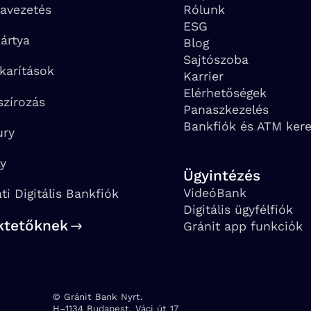
avezetés
Rólunk
ESG
ártya
Blog
Sajtószoba
karítások
Karrier
Elérhetőségek
szírozás
Panaszkezelés
Bankfiók és ATM ker
ury
ay
Ügyintézés
VideóBank
ati Digitális Bankfiók
Digitális ügyfélfiók
ktetőknek
Gránit app funkciók
© Gránit Bank Nyrt.
Cím:
H–1134 Budapest, Váci út 17