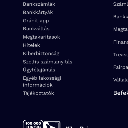
Bankszámlák
Száml
Bankkártyák
Bankk
Gránit app
Bankváltás
Megta
Megtakarítások
Finan
Hitelek
Kiberbiztonság
Treas
Szelfis számlanyitás
Fairp
Ügyfélajánlás
Egyéb lakossági
Vállal
információk
Befe
Tájékoztatók