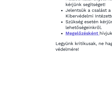
kérjünk segítséget!
Jelentsük a csalást 
Kibervédelmi Intézett
Szükség esetén kérjün
lehetőségeinkről.
Megelőzésként
hívju
Legyünk kritikusak, ne h
védelmére!