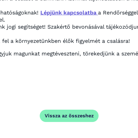
a hatóságoknak!
Lépjünk kapcsolatba
a Rendőrséggel
el.
k jogi segítséget! Szakértő bevonásával tájékozódjun
k fel a környezetünkben élők figyelmét a csalásra!
agyjuk magunkat megtéveszteni, törekedjünk a szemé
Vissza az összeshez