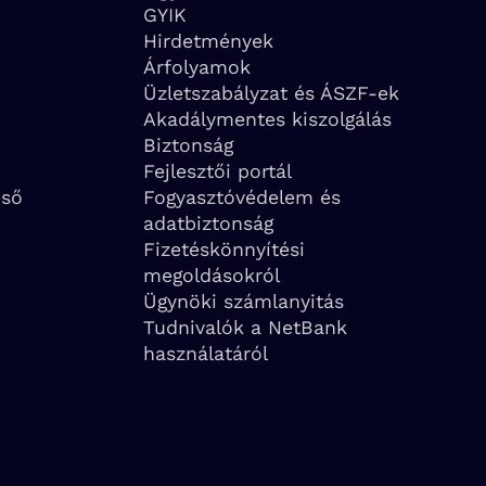
GYIK
Hirdetmények
Árfolyamok
Üzletszabályzat és ÁSZF-ek
Akadálymentes kiszolgálás
Biztonság
Fejlesztői portál
eső
Fogyasztóvédelem és
adatbiztonság
Fizetéskönnyítési
megoldásokról
Ügynöki számlanyitás
Tudnivalók a NetBank
használatáról