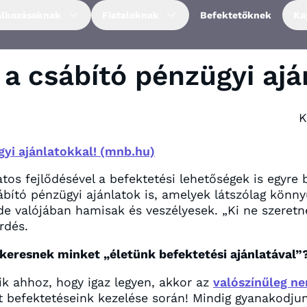
alkozásoknak
Fiataloknak
Befektetőknek
Ka
a csábító pénzügyi ajá
K
yi ajánlatokkal! (mnb.hu)
os fejlődésével a befektetési lehetőségek is egyre 
bító pénzügyi ajánlatok is, amelyek látszólag könny
e valójában hamisak és veszélyesek. „Ki ne szeret
érdés.
lkeresnek minket „életünk befektetési ajánlatával”
ik ahhoz, hogy igaz legyen, akkor az
valószínűleg n
t befektetéseink kezelése során! Mindig gyanakodjun