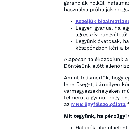
garanciák nélküli hatalma
használva próbálják megs
Kezeljük bizalmatlan
Legyen gyanús, ha egy
agresszív hangvételű!
Legyünk óvatosak, ha 
készpénzben kéri a be
Alaposan tájékozódjunk 
Döntésünk előtt ellenőriz
Amint felismertük, hogy eg
lehetőséget, bármilyen kö
vármegyeszékhelyeken 
felmerül a gyanú, hogy en
az
MNB ügyfélszolgálata
f
Mit tegyünk, ha pénzügyi
Haladéktalanul jelent