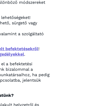
 különböző módszereket
 lehetőségeket!
rhető, sürgető vagy
valamint a szolgáltató
lt befektetésekről
!
ngedélyekkel
.
el a befektetési
unk bizalommal a
nkatársaihoz, ha pedig
pcsolatba, jelentsük
estünk?
lakult helyzetről és