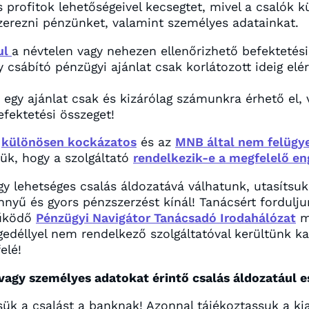
s profitok lehetőségeivel kecsegtet, mivel a csalók
zerezni pénzünket, valamint személyes adatainkat.
ul
a névtelen vagy nehezen ellenőrizhető befektetési
 csábító pénzügyi ajánlat csak korlátozott ideig elé
egy ajánlat csak és kizárólag számunkra érhető el, 
fektetési összeget!
a
különösen kockázatos
és az
MNB által nem felügye
zük, hogy a szolgáltató
rendelkezik-e a megfelelő e
y lehetséges csalás áldozatává válhatunk, utasítsuk 
nnyű és gyors pénzszerzést kínál! Tanácsért fordulj
működő
Pénzügyi Navigátor Tanácsadó Irodahálózat
mu
gedéllyel nem rendelkező szolgáltatóval kerültünk ka
elé!
 vagy személyes adatokat érintő csalás áldozatául 
sük a csalást a banknak! Azonnal tájékoztassuk a kia