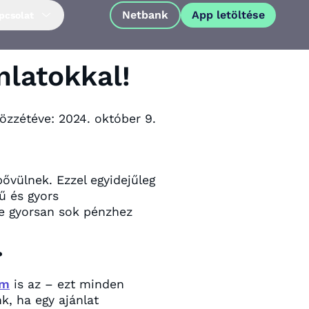
Netbank
App letöltése
pcsolat
nlatokkal!
özzétéve:
2024. október 9.
bővülnek. Ezzel egyidejűleg
ű és gyors
ne gyorsan sok pénzhez
?
App letöltése
em
is az – ezt minden
k, ha egy ajánlat