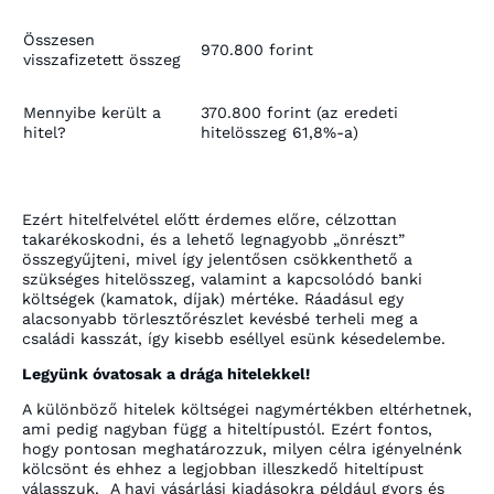
Összesen
970.800 forint
visszafizetett összeg
Mennyibe került a
370.800 forint (az eredeti
hitel?
hitelösszeg 61,8%-a)
Ezért hitelfelvétel előtt érdemes előre, célzottan
takarékoskodni, és a lehető legnagyobb „önrészt”
összegyűjteni, mivel így jelentősen csökkenthető a
szükséges hitelösszeg, valamint a kapcsolódó banki
költségek (kamatok, díjak) mértéke. Ráadásul egy
alacsonyabb törlesztőrészlet kevésbé terheli meg a
családi kasszát, így kisebb eséllyel esünk késedelembe.
Legyünk óvatosak a drága hitelekkel!
A különböző hitelek költségei nagymértékben eltérhetnek,
ami pedig nagyban függ a hiteltípustól. Ezért fontos,
hogy pontosan meghatározzuk, milyen célra igényelnénk
kölcsönt és ehhez a legjobban illeszkedő hiteltípust
válasszuk. A havi vásárlási kiadásokra például gyors és