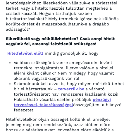
lehetőségeinkhez illeszkedően vállaltuk-e a törlesztési
terhet, vagy a hiteltörlesztés túlzottan megterheli a
családi kasszát. Hogyan tarthatjuk kézben
hiteltartozásainkat? Mely termékek igényelnek különös
körültekintést és megszabadulhatunk-e a drágább
adósságtól?
Elkerülhető vagy nélkülözhetetlen? Csak annyi hitelt
vegyünk fel, amennyi feltétlenül szükséges!
Hitelfelvétel előtt
mindig gondoljuk át, hogy
Valóban szükségünk van-e amegvásárolni kívánt
termékre, szolgáltatásra, illetve valós-e a hitellel
elérni kívánt célunk? Nem mindegy, hogy valamit
akarunk
vagy
szükségünk van rá
!
Számolnunk kell azzal is, hogy milyen mértékű terhet
bír el háztartásunk –
tervezzük be
a várható
törlesztőrészletet havi rendszeres kiadásaink közé!
Halasztható vásárlás esetén próbáljuk
pénzügyi
tervezéssel, takarékossággal
összegyűjteni a hiányzó
fedezetet.
Hitelfelvételkor olyan összeget költünk el, amellyel
jelenleg még nem rendelkezünk, azaz időben előre
hozzuk a vásárlásunkat: lényegében előre elköltjük a