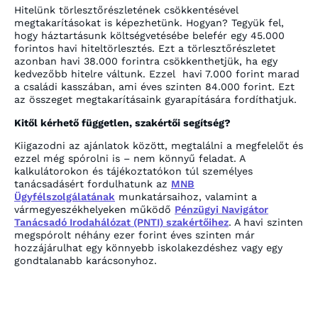
Hitelünk törlesztőrészletének csökkentésével
megtakarításokat is képezhetünk. Hogyan? Tegyük fel,
hogy háztartásunk költségvetésébe belefér egy 45.000
forintos havi hiteltörlesztés. Ezt a törlesztőrészletet
azonban havi 38.000 forintra csökkenthetjük, ha egy
kedvezőbb hitelre váltunk. Ezzel havi 7.000 forint marad
a családi kasszában, ami éves szinten 84.000 forint. Ezt
az összeget megtakarításaink gyarapítására fordíthatjuk.
Kitől kérhető független, szakértői segítség?
Kiigazodni az ajánlatok között, megtalálni a megfelelőt és
ezzel még spórolni is – nem könnyű feladat. A
kalkulátorokon és tájékoztatókon túl személyes
tanácsadásért fordulhatunk az
MNB
Ügyfélszolgálatának
munkatársaihoz, valamint a
vármegyeszékhelyeken működő
Pénzügyi Navigátor
Tanácsadó Irodahálózat (PNTI) szakértőihez
. A havi szinten
megspórolt néhány ezer forint éves szinten már
hozzájárulhat egy könnyebb iskolakezdéshez vagy egy
gondtalanabb karácsonyhoz.