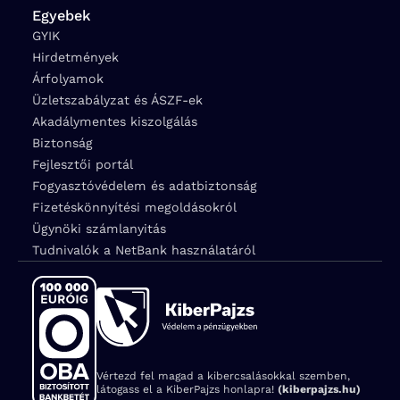
Egyebek
GYIK
Hirdetmények
Árfolyamok
Üzletszabályzat és ÁSZF-ek
Akadálymentes kiszolgálás
Biztonság
Fejlesztői portál
Fogyasztóvédelem és adatbiztonság
Fizetéskönnyítési megoldásokról
Ügynöki számlanyitás
Tudnivalók a NetBank használatáról
Vértezd fel magad a kibercsalásokkal szemben,
látogass el a KiberPajzs honlapra!
(kiberpajzs.hu)