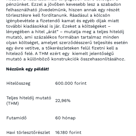
pénzünket. Ezzel a jövőben kevesebb lesz a szabadon
felhasználható jövedelmünk, hiszen annak egy részét
törlesztésre kell fordítanunk. Ráadásul a kölcsön
igénybevétele a fizetendő kamat és egyéb díjak miatt
további kiadásokkal is jár. Ezeket a költségeket –
lényegében a hitel „árát” – mutatja meg a teljes hiteldíj
mutató, ami százalékos formában tartalmaz minden
olyan költséget, amelyet szerződésszerű teljesítés esetén
egy évre vetítve, a tőkerészleteken felül fizetni kell a
hitelező felé. A THM ezért egy kiemelt jelentőségű
mutató a különböző konstrukciók összehasonlításához.
Nézzünk egy példát!
Hitelösszeg
600.000 forint
Teljes hiteldíj mutató
22,96%
(THM)
Futamidő
60 hónap
Havi törlesztőrészlet
16.180 forint