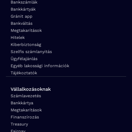
Bankszámlák
Bankkártyák
Gránit app
Bankváltás
Megtakarítások
Hitelek
Kiberbiztonság
Szelfis számlanyitás
Ügyfélajánlás
Egyéb lakossági információk
Tájékoztatók
Vállalkozásoknak
Számlavezetés
Bankkártya
Megtakarítások
Finanszírozás
Treasury
Fairpay