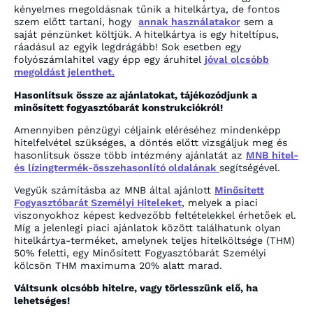
kényelmes megoldásnak tűnik a hitelkártya, de fontos
szem előtt tartani, hogy
annak használatakor
sem a
saját pénzünket költjük. A hitelkártya is egy hiteltípus,
ráadásul az egyik legdrágább! Sok esetben egy
folyószámlahitel vagy épp egy áruhitel
jóval olcsóbb
megoldást jelenthet.
Hasonlítsuk össze az ajánlatokat, tájékozódjunk a
minősített fogyasztóbarát konstrukciókról!
Amennyiben pénzügyi céljaink eléréséhez mindenképp
hitelfelvétel szükséges, a döntés előtt vizsgáljuk meg és
hasonlítsuk össze több intézmény ajánlatát az
MNB hitel-
és lízingtermék-összehasonlító oldalának
segítségével.
Vegyük számításba az MNB által ajánlott
Minősített
Fogyasztóbarát Személyi Hiteleket
, melyek a piaci
viszonyokhoz képest kedvezőbb feltételekkel érhetőek el.
Míg a jelenlegi piaci ajánlatok között találhatunk olyan
hitelkártya-terméket, amelynek teljes hitelköltsége (THM)
50% feletti, egy Minősített Fogyasztóbarát Személyi
kölcsön THM maximuma 20% alatt marad.
Váltsunk olcsóbb hitelre, vagy törlesszünk elő, ha
lehetséges!