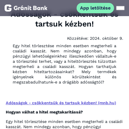
App letöltése
Adósságok - csökkentsük és
tartsuk kézben!
Magánszemélyeknek
Közzétéve:
2024. október 9.
Vállalkozásoknak
Egy hitel törlesztése minden esetben megterheli a
családi kasszát. Nem mindegy azonban, hogy
pénzügyi lehetőségeinkhez illeszkedően vállaltuk-e
Fiataloknak
a törlesztési terhet, vagy a hiteltörlesztés túlzottan
megterheli a családi kasszát. Hogyan tarthatjuk
kézben hiteltartozásainkat? Mely termékek
Befektetőknek
igényelnek különös körültekintést és
megszabadulhatunk-e a drágább adósságtól?
Kapcsolat
Adósságok - csökkentsük és tartsuk kézben! (mnb.hu)
Hogyan válhat a hitel megtakarítássá?
App letöltése
Netbank
Egy hitel törlesztése minden esetben megterheli a családi
kasszát. Nem mindegy azonban, hogy pénzügyi