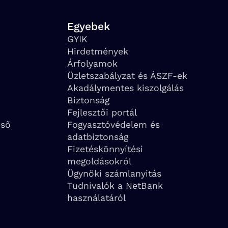
Egyebek
GYIK
Hirdetmények
Árfolyamok
Üzletszabályzat és ÁSZF-ek
Akadálymentes kiszolgálás
Biztonság
Fejlesztői portál
eső
Fogyasztóvédelem és
adatbiztonság
Fizetéskönnyítési
megoldásokról
Ügynöki számlanyitás
Tudnivalók a NetBank
használatáról