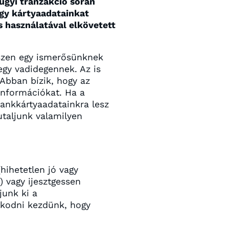
ügyi tranzakció során
agy kártyaadatainkat
 használatával elkövetett
iszen egy ismerősünknek
egy vadidegennek. Az is
 Abban bízik, hogy az
információkat. Ha a
ankkártyaadatainkra lesz
utaljunk valamilyen
hihetetlen jó vagy
) vagy ijesztgessen
junk ki a
akodni kezdünk, hogy