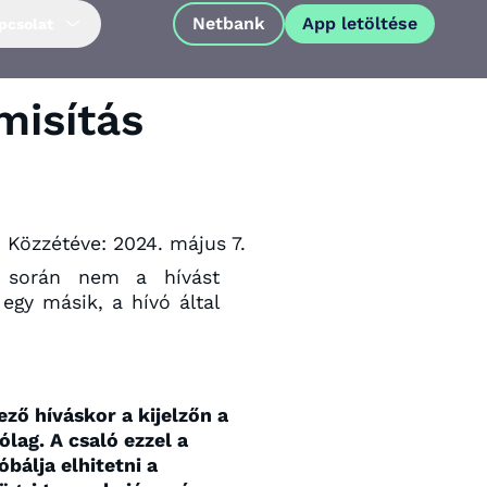
Netbank
App letöltése
pcsolat
isítás
Közzétéve:
2024. május 7.
) során nem a hívást
gy másik, a hívó által
ező híváskor a kijelzőn a
App letöltése
lag. A csaló ezzel a
bálja elhitetni a