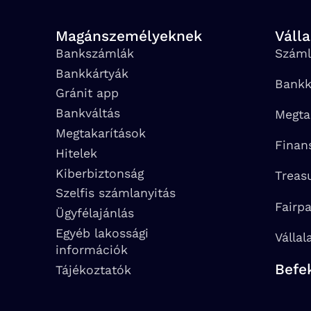
Magánszemélyeknek
Váll
Bankszámlák
Száml
Bankkártyák
Bankk
Gránit app
Bankváltás
Megta
Megtakarítások
Finan
Hitelek
Kiberbiztonság
Treas
Szelfis számlanyitás
Fairp
Ügyfélajánlás
Egyéb lakossági
Vállal
információk
Befe
Tájékoztatók