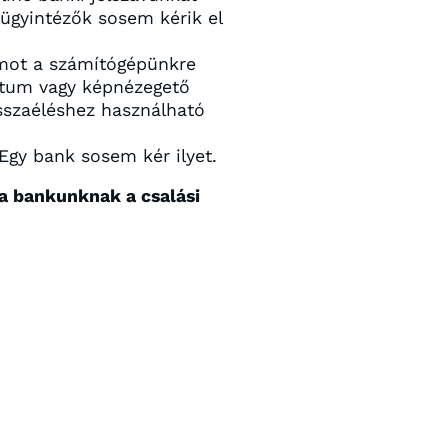
 ügyintézők sosem kérik el
amot a számítógépünkre
ntum vagy képnézegető
isszaéléshez használható
Egy bank sosem kér ilyet.
a bankunknak a csalási