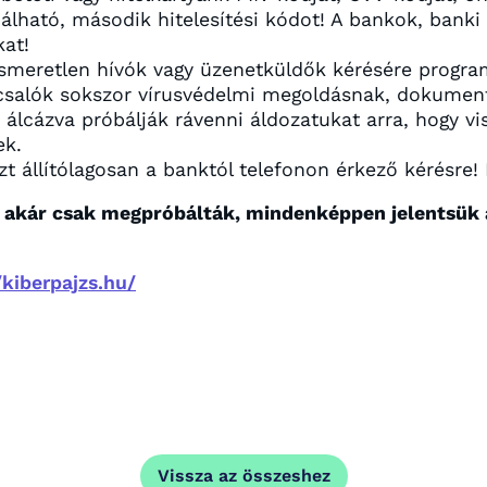
álható, második hitelesítési kódot! A bankok, banki
kat!
ismeretlen hívók vagy üzenetküldők kérésére progr
 csalók sokszor vírusvédelmi megoldásnak, dokume
 álcázva próbálják rávenni áldozatukat arra, hogy v
ek.
t állítólagosan a banktól telefonon érkező kérésre! 
 akár csak megpróbálták, mindenképpen jelentsük 
/kiberpajzs.hu/
Vissza az összeshez