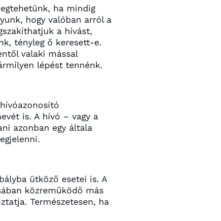
egtehetünk, ha mindig
gyunk, hogy valóban arról a
zakíthatjuk a hívást,
, tényleg ő keresett-e.
entől valaki mással
ármilyen lépést tennénk.
 hívóazonosító
vét is. A hívó – vagy a
ani azonban egy általa
egjelenni.
ályba ütköző esetei is. A
ításában közreműködő más
oztatja. Természetesen, ha