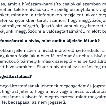
dés, amit a hívószám-hamisító csalókkal szemben m
éretlen telefonhívásokat. Ha pedig bizonytalanok va
ket, mint ami a telefonunkon megjelent, akkor megs
lefonkönyvünkben tárolt számon, hogy meggyőződjünk
akármilyen sürgető, ijesztő hírt kapunk egy ismeretl
áljunk meggyőződni a valóságtartalmáról, mielőtt b
onszámról a hívás, mint amit a kijelzőn látunk?
okban jellemzően a hívást indító előfizető elküldi a
gukban foglalják a hívó fél számát és néha a hívó ne
eműködő bármelyik másik szereplő – is be tud állít
zett hívószámként. Ekkor a hívottnál ez a szám fog m
egváltoztatása?
i megváltoztatásának lehetnek megengedett és jogszab
fing) azt jelenti, hogy a hívó vagy a hívás tovább
hívószámot a hívott fél megtévesztése miatt megvált
tt fél becsapása, az nem jogszerű.