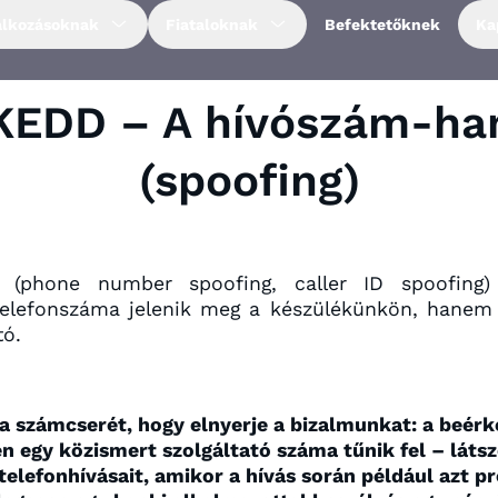
alkozásoknak
Fiataloknak
Befektetőknek
Ka
KEDD – A hívószám-ham
(spoofing)
s (phone number spoofing, caller ID spoofing
elefonszáma jelenik meg a készülékünkön, hanem e
tó.
 a számcserét, hogy elnyerje a bizalmunkat: a beérk
 egy közismert szolgáltató száma tűnik fel – látszó
telefonhívásait, amikor a hívás során például azt pró