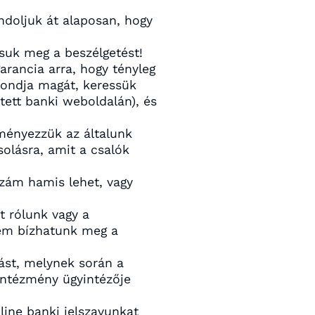
ndoljuk át alaposan, hogy
suk meg a beszélgetést!
arancia arra, hogy tényleg
mondja magát, keressük
ett banki weboldalán), és
eményezzük az általunk
olásra, amit a csalók
szám hamis lehet, vagy
t rólunk vagy a
Nem bízhatunk meg a
tást, melynek során a
z intézmény ügyintézője
line banki jelszavunkat