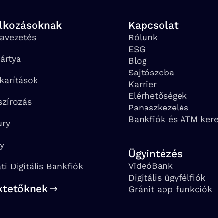
alkozásoknak
Kapcsolat
avezetés
Rólunk
ESG
ártya
Blog
Sajtószoba
karítások
Karrier
Elérhetőségek
szírozás
Panaszkezelés
Bankfiók és ATM ker
ury
ay
Ügyintézés
VideóBank
ati Digitális Bankfiók
Digitális ügyfélfiók
ktetőknek
Gránit app funkciók