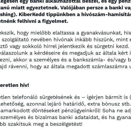
legesen egy banki alkalmazottal beszél, és egy pénz
yanú miatt egyeztetnek. Valójában persze a banki v
ishing). KiberKedd tippünkben a hívószám-hamisítás
tnénk felhívni a figyelmet.
rekszik, hogy mielőbb elaltassa a gyanakvásunkat, h
rt szolgáltató nevében hívónak inkább hiszünk, mint 
sztő vagy sokkoló hírrel jelentkezik és sürgetni kezd.
válaszolunk a kérdéseire és megadjuk az általa kért 
ezni, akkor a személyes és a bankszámla- és/vagy b
majd rávenni, hogy az általa megadott számlaszámra 
retlen hív!
len telefonáló sürgetésének és – ígérjen bármit is (
 lehetőség, azonnal lejáró határidő, extra bónusz stb.
hamarkodott döntéseket pénzügyeinkről! Soha ne ad
személyes és bizalmas banki adataidat, és ha gyan
ább szakítsuk meg a beszélgetést!