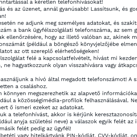
nntartással a kéretlen telefonhívásokat!
ás és az üzenet, annál gyanúsabb! Lassítsunk, és go
an!
esetén ne adjunk meg személyes adatokat, és szakít
nszám a bank ügyfélszolgálati telefonszáma, az sem g
k ellenőrzésére, hogy az illető valóban az, akinek 
fonszámát (például a böngésző könyvjelzőjébe elment
álatot az ott szereplő elérhetőségeken!
lszolgálat felé a kapcsolatfelvételt, hívást mi kezd
, ne hagyatkozzunk olyan visszahívásra vagy átkapcs
asználjunk a hívó által megadott telefonszámot! A 
zetten a csaláshoz.
en könnyen megszerezhetik az alapvető információka
dául a közösségimédia-profilok felhasználásával. 
ert ő ismeri ezeket az adatokat.
uk a telefonhívást, akkor is kérjünk keresztazonosí
ldául anyja születési neve) a válaszok egyik felét a
másik felét pedig az ügyfél!
etéti vagy hitelkártyánk PIN-kódját, CVV-kódját, on