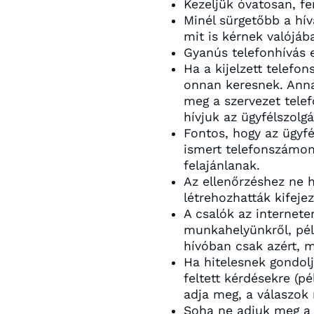
Kezeljük óvatosan, fe
Minél sürgetőbb a hív
mit is kérnek valójáb
Gyanús telefonhívás 
Ha a kijelzett telefo
onnan keresnek. Anna
meg a szervezet tele
hívjuk az ügyfélszolg
Fontos, hogy az ügyfé
ismert telefonszámon
felajánlanak.
Az ellenőrzéshez ne h
létrehozhatták kifeje
A csalók az internet
munkahelyünkről, pél
hívóban csak azért, m
Ha hitelesnek gondolj
feltett kérdésekre (pé
adja meg, a válaszok 
Soha ne adjuk meg a b