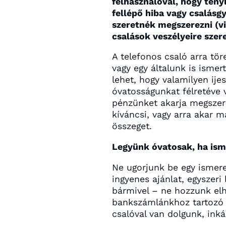
felhasználóval, hogy tény
fellépő hiba vagy csalásg
szeretnék megszerezni (v
csalások veszélyeire szere
A telefonos csaló arra tö
vagy egy általunk is isme
lehet, hogy valamilyen ije
óvatosságunkat félretéve 
pénzünket akarja megszer
kíváncsi, vagy arra akar 
összeget.
Legyünk óvatosak, ha isme
Ne ugorjunk be egy ismeret
ingyenes ajánlat, egyszeri
bármivel – ne hozzunk el
bankszámlánkhoz tartozó 
csalóval van dolgunk, ink