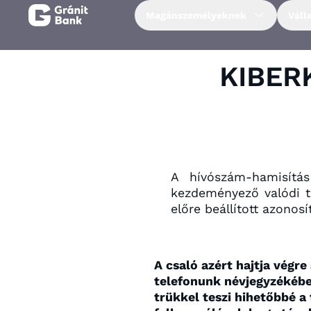
Magánszemélyeknek
Váll
Magánszemélyeknek
KIBER
Vállalkozásoknak
Fiataloknak
A hívószám-hamisítá
Befektetőknek
kezdeményező valódi t
előre beállított azonosí
Kapcsolat
A csaló azért hajtja végre
Netbank
telefonunk névjegyzékében
trükkel teszi hihetőbbé a 