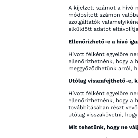
A kijelzett számot a hívó 
módosított számon valóban 
szolgáltatók valamelyikén
elküldött adatot eltávolítja
Ellenőrizhető-e a hívó ig
Hívott félként egyelőre ne
ellenőrizhetnénk, hogy a 
meggyőződhetünk arról, ho
Utólag visszafejthető-e, k
Hívott félként egyelőre ne
ellenőrizhetnénk, hogy a 
továbbításában részt vevő
utólag visszakövetni, hogy
Mit tehetünk, hogy ne vál