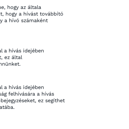
e, hogy az általa
t, hogy a hívást továbbító
gy a hívó számaként
l a hívás idejében
 ez által
ennünket.
l a hívás idejében
g felhívására a hívás
bejegyzéseket, ez segíthet
atába.