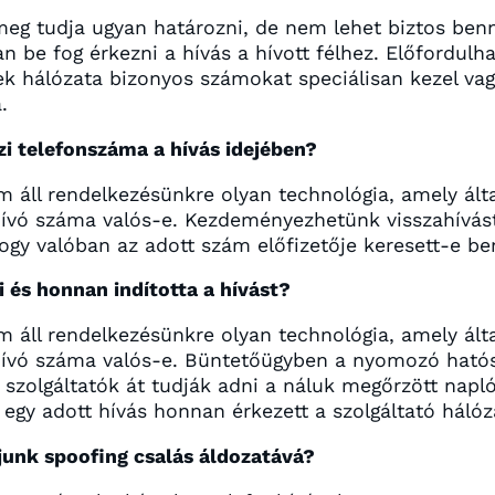
meg tudja ugyan határozni, de nem lehet biztos benn
be fog érkezni a hívás a hívott félhez. Előfordulha
ek hálózata bizonyos számokat speciálisan kezel va
.
azi telefonszáma a hívás idejében?
m áll rendelkezésünkre olyan technológia, amely álta
hívó száma valós-e. Kezdeményezhetünk visszahívást,
gy valóban az adott szám előfizetője keresett-e b
i és honnan indította a hívást?
m áll rendelkezésünkre olyan technológia, amely álta
hívó száma valós-e. Büntetőügyben a nyomozó hatósá
 szolgáltatók át tudják adni a náluk megőrzött napló
 egy adott hívás honnan érkezett a szolgáltató hálóz
junk spoofing csalás áldozatává?