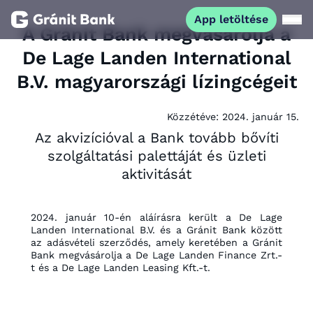
App letöltése
A Gránit Bank megvásárolja a
De Lage Landen International
Magánszemélyeknek
B.V. magyarországi lízingcégeit
Vállalkozásoknak
Közzétéve:
2024. január 15.
Az akvizícióval a Bank tovább bővíti
Fiataloknak
szolgáltatási palettáját és üzleti
aktivitását
Befektetőknek
2024. január 10-én aláírásra került a De Lage
Kapcsolat
Landen International B.V. és a Gránit Bank között
az adásvételi szerződés, amely keretében a Gránit
Bank megvásárolja a De Lage Landen Finance Zrt.-
t és a De Lage Landen Leasing Kft.-t.
App letöltése
Netbank