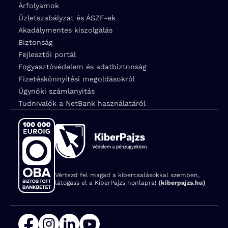
Árfolyamok
Üzletszabályzat és ÁSZF-ek
Akadálymentes kiszolgálás
Biztonság
Fejlesztői portál
Fogyasztóvédelem és adatbiztonság
Fizetéskönnyítési megoldásokról
Ügynöki számlanyitás
Tudnivalók a NetBank használatáról
Vértezd fel magad a kibercsalásokkal szemben,
látogass el a KiberPajzs honlapra!
(kiberpajzs.hu)