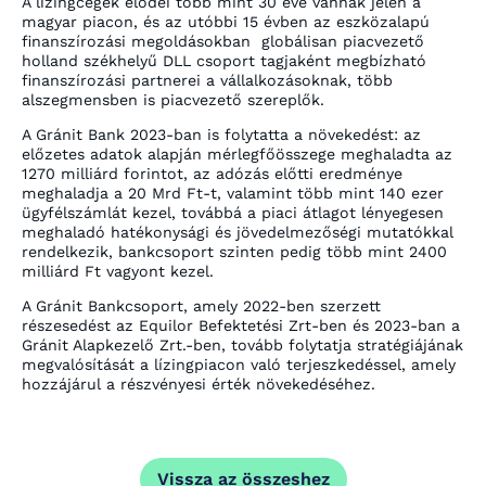
A lízingcégek elődei több mint 30 éve vannak jelen a
magyar piacon, és az utóbbi 15 évben az eszközalapú
finanszírozási megoldásokban globálisan piacvezető
holland székhelyű DLL csoport tagjaként megbízható
finanszírozási partnerei a vállalkozásoknak, több
alszegmensben is piacvezető szereplők.
A Gránit Bank 2023-ban is folytatta a növekedést: az
előzetes adatok alapján mérlegfőösszege meghaladta az
1270 milliárd forintot, az adózás előtti eredménye
meghaladja a 20 Mrd Ft-t, valamint több mint 140 ezer
ügyfélszámlát kezel, továbbá a piaci átlagot lényegesen
meghaladó hatékonysági és jövedelmezőségi mutatókkal
rendelkezik, bankcsoport szinten pedig több mint 2400
milliárd Ft vagyont kezel.
A Gránit Bankcsoport, amely 2022-ben szerzett
részesedést az Equilor Befektetési Zrt-ben és 2023-ban a
Gránit Alapkezelő Zrt.-ben, tovább folytatja stratégiájának
megvalósítását a lízingpiacon való terjeszkedéssel, amely
hozzájárul a részvényesi érték növekedéséhez.
Vissza az összeshez