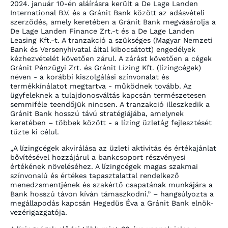
2024.
január 10-én aláírásra került a De Lage Landen
International B.V. és a Gránit Bank között az adásvételi
szerződés, amely keretében a Gránit Bank megvásárolja a
De Lage Landen Finance Zrt.-t és a De Lage Landen
Leasing Kft.-t. A tranzakció a szükséges (Magyar Nemzeti
Bank és Versenyhivatal által kibocsátott) engedélyek
kézhezvételét követően zárul. A zárást követően a cégek
Gránit Pénzügyi Zrt. és Gránit Lízing Kft. (lízingcégek)
néven - a korábbi kiszolgálási színvonalat és
termékkínálatot megtartva - működnek tovább. Az
ügyfeleknek a tulajdonosváltás kapcsán természetesen
semmiféle teendőjük nincsen. A tranzakció illeszkedik a
Gránit Bank hosszú távú stratégiájába, amelynek
keretében – többek között - a lízing üzletág fejlesztését
tűzte ki célul.
„A lízingcégek akvirálása az üzleti aktivitás és értékajánlat
bővítésével hozzájárul a bankcsoport részvényesi
értékének növeléséhez. A lízingcégek magas szakmai
színvonalú és értékes tapasztalattal rendelkező
menedzsmentjének és szakértő csapatának munkájára a
Bank hosszú távon kíván támaszkodni.” – hangsúlyozta a
megállapodás kapcsán Hegedüs Éva a Gránit Bank elnök-
vezérigazgatója.