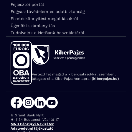
Fejlesztői portál
Fogyasztóvédelem és adatbiztonság
Fizetéskönnyítési megoldásokról
Ügynöki számlanyitás
Tudnivalók a NetBank használatáról
Vértezd fel magad a kibercsalásokkal szemben,
látogass el a KiberPajzs honlapra!
(kiberpajzs.hu)
© Gránit Bank Nyrt.
Cím:
H–1134 Budapest, Váci út 17
MNB Pénzügyi Navigátor
Adatvédelmi tájékoztató