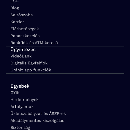
ESG
Blog
Sajtószoba
Karrier
Elérhetőségek
Panaszkezelés
Bankfiók és ATM kereső
Ügyintézés
VideóBank
Digitális ügyfélfiók
Gránit app funkciók
Egyebek
GYIK
Hirdetmények
Árfolyamok
Üzletszabályzat és ÁSZF-ek
Akadálymentes kiszolgálás
Biztonság