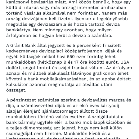
karácsonyi bevásárlás miatt. Ami közös bennük, hogy egy
külföldi utazás vagy más ország internetes áruházában
történő vásárlás alkalmával nem forintban, hanem más
ország devizájában kell fizetni. Ilyenkor a legelőnyösebb
megoldás egy devizaszámla és hozzá tartozó deviza
bankkártya. Nem mindegy azonban, hogy milyen
árfolyamon és hogyan kerül a deviza a számlára.
A Gránit Bank által jegyzett és 5 percenként frissített
kedvezményes devizapiaci középárfolyamon, díjak és
egyéb költségek nélkül havi 550 ezer forintig lehet
munkaidőben (hétköznap 9 és 17 óra között) eurót, USA
dollárt, angol fontot és svájci frankot váltani. Az árfolyam
aznapi és múltbeli alakulását látványos grafikonon lehet
követni a bank mobilalkalmazásában, és az appba épített
kalkulátor azonnal megmutatja az átváltás utáni
összeget.
A pénzintézet számítása szerint a devizaváltás marzsa és
díja, a számlavezetési díjak és az első éves kártyadíj
alapján élenjáró ajánlatcsomagot állított össze
munkaidőben történő váltás esetére. A szolgáltatást a
bank bármely ügyfele eléri a banki mobilapplikációban és
a teljes díjmentesség azt jelenti, hogy nem kell külön
csomagdíjat sem fizetnie. Munkaidőn kívüli és a
limitösszegen túli devizaváltáskor a Bank az aktuális – a