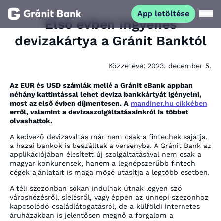
App letöltése
Első évben ingyenes
devizakártya a Gránit Banktól
Magánszemélyeknek
Közzétéve:
2023. december 5.
Vállalkozásoknak
Az EUR és USD számlák mellé a Gránit eBank appban
néhány kattintással lehet deviza bankkártyát igényelni,
Fiataloknak
most az első évben díjmentesen. A
mandiner.hu cikkében
erről, valamint a devizaszolgáltatásainkról is többet
olvashattok.
Befektetőknek
A kedvező devizaváltás már nem csak a fintechek sajátja,
a hazai bankok is beszálltak a versenybe. A Gránit Bank az
applikációjában élesített új szolgáltatásával nem csak a
Kapcsolat
magyar konkurensek, hanem a legnépszerűbb fintech
cégek ajánlatait is maga mögé utasítja a legtöbb esetben.
A téli szezonban sokan indulnak útnak legyen szó
App letöltése
Netbank
városnézésről, síelésről, vagy éppen az ünnepi szezonhoz
kapcsolódó családlátogatásról, de a külföldi internetes
áruházakban is jelentősen megnő a forgalom a