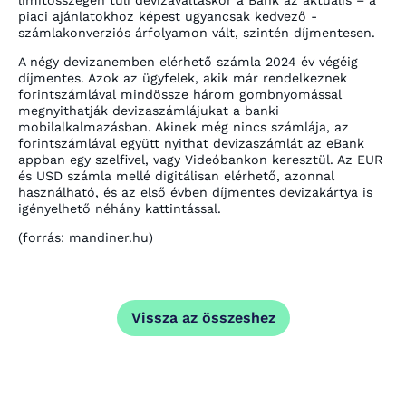
piaci ajánlatokhoz képest ugyancsak kedvező -
számlakonverziós árfolyamon vált, szintén díjmentesen.
A négy devizanemben elérhető számla 2024 év végéig
díjmentes. Azok az ügyfelek, akik már rendelkeznek
forintszámlával mindössze három gombnyomással
megnyithatják devizaszámlájukat a banki
mobilalkalmazásban. Akinek még nincs számlája, az
forintszámlával együtt nyithat devizaszámlát az eBank
appban egy szelfivel, vagy Videóbankon keresztül. Az EUR
és USD számla mellé digitálisan elérhető, azonnal
használható, és az első évben díjmentes devizakártya is
igényelhető néhány kattintással.
(forrás: mandiner.hu)
Vissza az összeshez