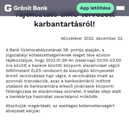
App letöltése
Tájékoztató GIRO tervezett
karbantartásról!
Magánszemélyeknek
Közzétéve:
2022. december 23.
Vállalkozásoknak
A Bank Üzletszabályzatának 28. pontja alapján, a
jogszabályi kötelezettségeinknek eleget téve ezúton
Fiataloknak
tájékoztatjuk, hogy 2023.01.29-én (vasárnap) 02:00-03:00
óra között a bankok közötti központi elszámolást végző
GIROInstant ÉLES rendszert és kiszolgáló környezetét
érintő verzióváltást hajt végre. A verzióváltás miatt az
Befektetőknek
azonnali tranzakciók, azaz a bankszámláról indított
utalások és bankszámlára érkező jóváírások központi
feldolgozása és elszámolása szünetel. A leállás ideje alatt
Kapcsolat
a bankkártya használat zavartalanul működik.
Köszönjük megértését, az esetleges kellemetlenségért
elnézését kérjük!
App letöltése
Netbank