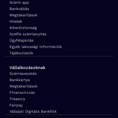
Gránit app
Bankváltás
Megtakarítások
Hitelek
Kiberbiztonság
Szelfis számlanyitás
Ügyfélajánlás
Egyéb lakossági információk
Tájékoztatók
Vállalkozásoknak
Számlavezetés
Bankkártya
Megtakarítások
Finanszírozás
Treasury
Fairpay
Vállalati Digitális Bankfiók