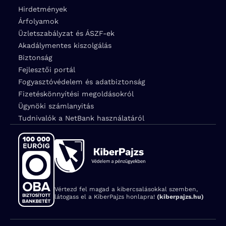
Hirdetmények
Árfolyamok
Üzletszabályzat és ÁSZF-ek
Akadálymentes kiszolgálás
Biztonság
Fejlesztői portál
Fogyasztóvédelem és adatbiztonság
Fizetéskönnyítési megoldásokról
Ügynöki számlanyitás
Tudnivalók a NetBank használatáról
Vértezd fel magad a kibercsalásokkal szemben,
látogass el a KiberPajzs honlapra!
(kiberpajzs.hu)