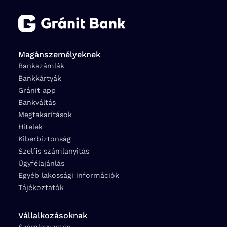
Magánszemélyeknek
Bankszámlák
Bankkártyák
Gránit app
Bankváltás
Megtakarítások
Hitelek
Kiberbiztonság
Szelfis számlanyitás
Ügyfélajánlás
Egyéb lakossági információk
Tájékoztatók
Vállalkozásoknak
Számlavezetés