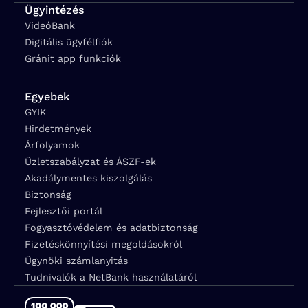
Ügyintézés
VideóBank
Digitális ügyfélfiók
Gránit app funkciók
Egyebek
GYIK
Hirdetmények
Árfolyamok
Üzletszabályzat és ÁSZF-ek
Akadálymentes kiszolgálás
Biztonság
Fejlesztői portál
Fogyasztóvédelem és adatbiztonság
Fizetéskönnyítési megoldásokról
Ügynöki számlanyitás
Tudnivalók a NetBank használatáról