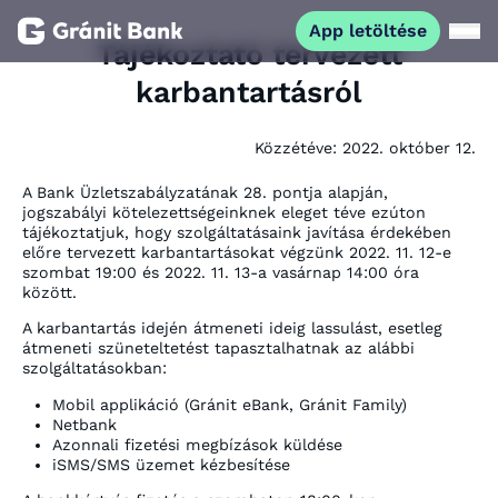
App letöltése
Tájékoztató tervezett
karbantartásról
Magánszemélyeknek
Közzétéve:
2022. október 12.
Vállalkozásoknak
A Bank Üzletszabályzatának 28. pontja alapján,
jogszabályi kötelezettségeinknek eleget téve ezúton
Fiataloknak
tájékoztatjuk, hogy szolgáltatásaink javítása érdekében
előre tervezett karbantartásokat végzünk 2022. 11. 12-e
szombat 19:00 és 2022. 11. 13-a vasárnap 14:00 óra
között.
Befektetőknek
A karbantartás idején átmeneti ideig lassulást, esetleg
átmeneti szüneteltetést tapasztalhatnak az alábbi
Kapcsolat
szolgáltatásokban:
Mobil applikáció (Gránit eBank, Gránit Family)
Netbank
App letöltése
Netbank
Azonnali fizetési megbízások küldése
iSMS/SMS üzemet kézbesítése