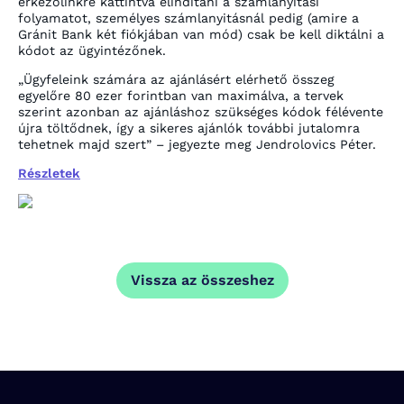
érkezőlinkre kattintva elindítani a számlanyitási
folyamatot, személyes számlanyitásnál pedig (amire a
Gránit Bank két fiókjában van mód) csak be kell diktálni a
kódot az ügyintézőnek.
„Ügyfeleink számára az ajánlásért elérhető összeg
egyelőre 80 ezer forintban van maximálva, a tervek
szerint azonban az ajánláshoz szükséges kódok félévente
újra töltődnek, így a sikeres ajánlók további jutalomra
tehetnek majd szert” – jegyezte meg Jendrolovics Péter.
Részletek
Vissza az összeshez