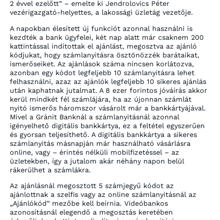
2 évvel ezelőtt” – emelte ki Jendrolovics Péter
vezérigazgató-helyettes, a lakossági üzletág vezetője.
A napokban élesített új funkciót azonnal használni is
kezdték a bank ügyfelei, két nap alatt már csaknem 200
kattintással indítottak el ajánlást, megosztva az ajánló
kódjukat, hogy számlanyitásra ösztönözzék barátaikat,
ismerőseiket. Az ajánlások száma nincsen korlátozva,
azonban egy kódot legfeljebb 10 számlanyitásra lehet
felhasználni, azaz az ajánlók legfeljebb 10 sikeres ajánlás
után kaphatnak jutalmat. A 8 ezer forintos jóváírás akkor
kerül mindkét fél számlájára, ha az újonnan számlát
nyitó ismerős háromszor vásárolt már a bankkártyájával.
Mivel a Gránit Banknál a számlanyitásnál azonnal
igényelhető digitális bankkártya, ez a feltétel egyszerűen
és gyorsan teljesíthető. A digitális bankkártya a sikeres
számlanyitás másnapján már használható vásárlásra
online, vagy – érintés nélküli mobilfizetéssel – az
üzletekben, így a jutalom akár néhány napon belül
rákerülhet a számlákra.
Az ajánlásnál megosztott 5 számjegyű kódot az
ajánlottnak a szelfis vagy az online számlanyitásnál az
„Ajánlókód” mezőbe kell beírnia. Videóbankos
azonosításnál elegendő a megosztás keretében