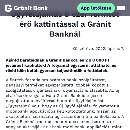
App letöltése
Ügyfélajánlás 8 ezer forintot
érő kattintással a Gránit
Magánszemélyeknek
Banknál
Vállalkozásoknak
Közzétéve:
2022. április 7.
Fiataloknak
Ajánld barátaidnak a Gránit Bankot, és 2 x 8 000 Ft
jóváírást kaphattok! A folyamat egyszerű, átlátható, és
rövid időn belül, gyorsan teljesíthetők a feltételek.
Befektetőknek
A fintech forradalom számos banki szolgáltatást,
pénzügyi terméket egyszerűsített, többek között a
szolgáltatások ajánlásának folyamatát is átszabta. Az új
Kapcsolat
elvárásokhoz igazodva a Gránit Bank is teljesen
megújította a jóváírással honorált ügyfélajánlást.
„Egyértelmű volt, hogy az új ügyfélajánlási folyamatot a
mobilbanki applikációba kell költöztetnünk, hiszen az
App letöltése
Netbank
okostelefon használata ugrásszerűen nő a bankolásban. A
Gránit Banknál ma már naponta csaknem háromszor
annyian aktiválják az eBank mobilbanki applikációt, mint