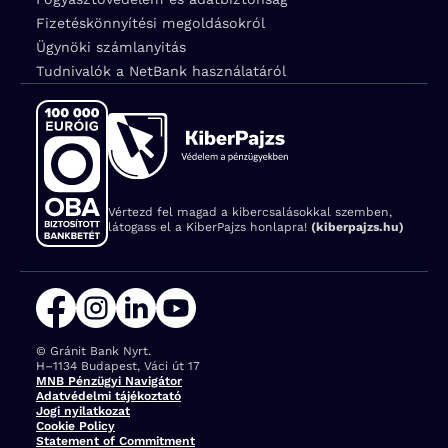
Fizetéskönnyítési megoldásokról
Ügynöki számlanyitás
Tudnivalók a NetBank használatáról
Vértezd fel magad a kibercsalásokkal szemben,
látogass el a KiberPajzs honlapra!
(kiberpajzs.hu)
© Gránit Bank Nyrt.
Cím:
H–1134 Budapest, Váci út 17
MNB Pénzügyi Navigátor
Adatvédelmi tájékoztató
Jogi nyilatkozat
Cookie Policy
Statement of Commitment