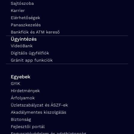
Sajtószoba
Karrier
Elérhetőségek
Panaszkezelés
Bankfiók és ATM kereső
Ügyintézés
VideóBank
Digitális ügyfélfiók
Gránit app funkciók
Egyebek
GYIK
Hirdetmények
Árfolyamok
Üzletszabályzat és ÁSZF-ek
Akadálymentes kiszolgálás
Biztonság
Fejlesztői portál
Fogyasztóvédelem és adatbiztonság