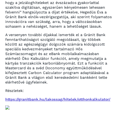
hogy a jelzáloghiteleket az évszázados gyakorlattal
szakítva digitálisan, egyszerűen kényelmesen lehessen
felvenni” hangsúlyozta a díjat értékelve, Hegedüs Éva a
Gránit Bank elnök-vezérigazgatója, aki szerint folyamatos
innovációra van szükség, arra, hogy a változásokban
sohasem a nehézséget, hanem a lehetőséget lássuk.
A versenyen további díjakkal ismerték el a Gránit Bank
fenntarthatóságot szolgáló megoldásait, így többek
között az egészségügyi dolgozók számára kidolgozott
speciális kedvezményeket tartalmazó Hős
Számlacsomagot és az eBank mobilalkalmazásban
elérhető Öko Kalkulátor funkciót, amely megmutatja a
kártyás tranzakciók karbonlábnyomát. Ezt a funkciót a
Mastercard és a svéd Doconomy együttműködésével
kifejlesztett Carbon Calculator program adaptálásával a
Gránit Bank a világon első kereskedelmi bankként tette
elérhetővé ügyfeleinek.
Részletek:
https://granitbank.hu/lakossag/hitelek/otthonkalkulator/