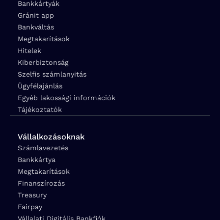
Bankkártyák
Gránit app
Bankváltás
Megtakarítások
Hitelek
Kiberbiztonság
Szelfis számlanyitás
Ügyfélajánlás
Egyéb lakossági információk
Tájékoztatók
Vállalkozásoknak
Számlavezetés
Bankkártya
Megtakarítások
Finanszírozás
Treasury
Fairpay
Vállalati Digitális Bankfiók