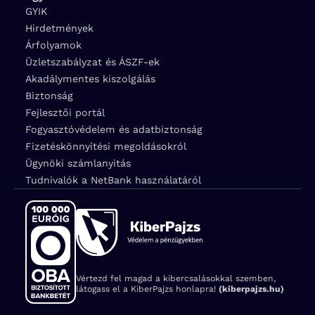
GYIK
Hirdetmények
Árfolyamok
Üzletszabályzat és ÁSZF-ek
Akadálymentes kiszolgálás
Biztonság
Fejlesztői portál
Fogyasztóvédelem és adatbiztonság
Fizetéskönnyítési megoldásokról
Ügynöki számlanyitás
Tudnivalók a NetBank használatáról
Vértezd fel magad a kibercsalásokkal szemben,
látogass el a KiberPajzs honlapra!
(kiberpajzs.hu)