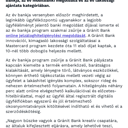
bankja, az év mobilbanki megoldása és az év lakossági
ajánlata kategóriában.
Az év bankja versenyben először meghirdetett, a
leginkább ügyfélközpontú ugyanakkor a legjobb
ügyfélélményt jelentő banki megoldást díjával ismerte el
az év bankja program szakmai zsűrije a Gránit Bank
online jelzáloghiteligénylési megoldását
. A Gránit Bank
innovációi, kimagasló lakossági szolgáltatásai a
Mastercard program kezdete óta 11 első díjat kaptak, a
10-nél több dobogós helyezés mellett.
Az év bankja program zsűrije a Gránit Bank pályázata
kapcsán kiemelte a termék emberközeli, barátságos
kialakítását, amely lényegre törő, látványos eszközökkel,
könnyen érthető tájékoztatás mellett vezeti végig az
ügyfelet a lakáshitel igénylés komplex, sokszor rideg és
nehezen értelmezhető folyamatain. A hiteligénylés néhány
perc alatt online elvégezhető kalkulációval és előzetes-
hitelbírálattal, majd az ügyfél által regisztrált digitális
ügyfélfiókban egyszerű és jól értelmezhető
okosnyomtatványok kitöltésével indítható el és vihető el a
szerződéskötésig.
„Nagyon büszke vagyok a Gránit Bank kreatív csapatára,
az általuk kifejlesztett eljárásra, amely lehetővé teszi,