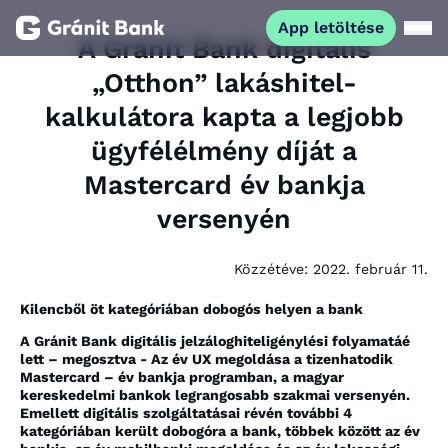
App letöltése
A Gránit Bank digitális
„Otthon” lakáshitel-
Magánszemélyeknek
kalkulátora kapta a legjobb
ügyfélélmény díját a
Vállalkozásoknak
Mastercard év bankja
Fiataloknak
versenyén
Befektetőknek
Közzétéve:
2022. február 11.
Kilencből öt kategóriában dobogós helyen a bank
Kapcsolat
A Gránit Bank digitális jelzáloghiteligénylési folyamatáé
lett – megosztva - Az év UX megoldása a tizenhatodik
Mastercard – év bankja programban, a magyar
App letöltése
kereskedelmi bankok legrangosabb szakmai versenyén.
Netbank
Emellett digitális szolgáltatásai révén további 4
kategóriában került dobogóra a bank, többek között az év