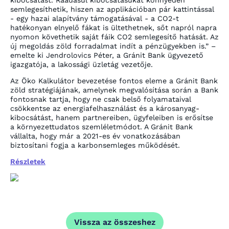
semlegesíthetik, hiszen az applikációban pár kattintással
- egy hazai alapítvány támogatásával - a CO2-t
hatékonyan elnyelő fákat is ültethetnek, sőt napról napra
nyomon követhetik saját fáik CO2 semlegesítő hatását. Az
új megoldás zöld forradalmat indít a pénzügyekben is.” –
emelte ki Jendrolovics Péter, a Gránit Bank ügyvezető
igazgatója, a lakossági üzletág vezetője.
Az Öko Kalkulátor bevezetése fontos eleme a Gránit Bank
zöld stratégiájának, amelynek megvalósítása során a Bank
fontosnak tartja, hogy ne csak belső folyamataival
csökkentse az energiafelhasználást és a károsanyag-
kibocsátást, hanem partnereiben, ügyfeleiben is erősítse
a környezettudatos szemléletmódot. A Gránit Bank
vállalta, hogy már a 2021-es év vonatkozásában
biztosítani fogja a karbonsemleges működését.
Részletek
Vissza az összeshez