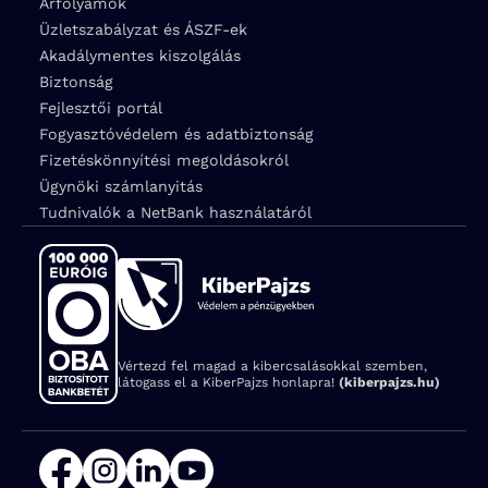
Árfolyamok
Üzletszabályzat és ÁSZF-ek
Akadálymentes kiszolgálás
Biztonság
Fejlesztői portál
Fogyasztóvédelem és adatbiztonság
Fizetéskönnyítési megoldásokról
Ügynöki számlanyitás
Tudnivalók a NetBank használatáról
Vértezd fel magad a kibercsalásokkal szemben,
látogass el a KiberPajzs honlapra!
(kiberpajzs.hu)