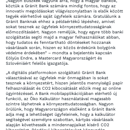
„Nagyon büszkék vagyunk arra, hogy a magyar bankok,
köztük a Gránit Bank számára mindig fontos, hogy az
innovatív megoldásokat világviszonylatban is elsők között
tegyék elérhetővé saját ügyfeleik számára. Gratulálunk a
Gránit Banknak ehhez a példaértékű lépéshez, amivel
sokat tesznek az ügyfelek környezettudatosságának
előmozdításáért. Nagyon reméljük, hogy egyre több banki
szolgáltatás segíti majd a magyar felhasználókat abban,
hogy tudatos és fenntartható döntéseket hozzanak
vásárlásaik során, hiszen ez közös érdekünk bolygónk
védelme érdekében” – mondta a bejelentés kapcsán
Eölyüs Endre, a Mastercard Magyarországért és
Szlovéniáért felelős igazgatója.
„A digitális platformokon szolgáltató Gránit Bank
választásával az ügyfelek már önmagában is sokat
tesznek a környezetért, hiszen jelentős mennyiségű papír
felhasználását és CO2 kibocsátását előzik meg az online
ügyintézéssel. A Bank mobilapplikációjában elérhető új
funkció, az Öko Kalkulátor használatával magasabb
szintre léphetnek a környezettudatosságban. Nagyon
örülünk, hogy Magyarországon elsőként a Gránit Bank
adja meg a lehetőséget ügyfeleinek, hogy a kalkulátor
segítségével személyre szabottan, kártyás vásárlásaik
alapján követhessék a mindennapjaikat kísérő CO2
kibocsátást. Ráadásul kibocsátásukat könnyedén