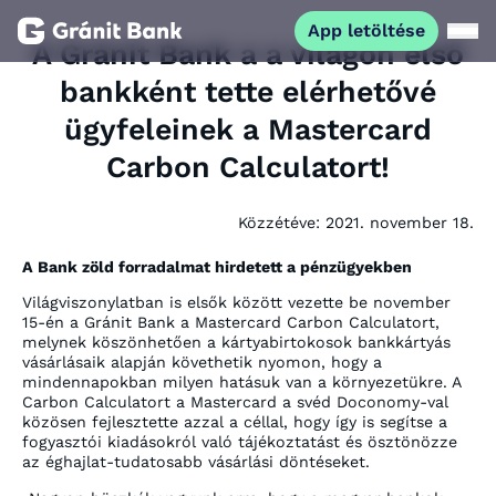
App letöltése
A Gránit Bank a a világon első
bankként tette elérhetővé
Magánszemélyeknek
ügyfeleinek a Mastercard
Carbon Calculatort!
Vállalkozásoknak
Közzétéve:
2021. november 18.
Fiataloknak
A Bank zöld forradalmat hirdetett a pénzügyekben
Befektetőknek
Világviszonylatban is elsők között vezette be november
15-én a Gránit Bank a Mastercard Carbon Calculatort,
melynek köszönhetően a kártyabirtokosok bankkártyás
Kapcsolat
vásárlásaik alapján követhetik nyomon, hogy a
mindennapokban milyen hatásuk van a környezetükre. A
Carbon Calculatort a Mastercard a svéd Doconomy-val
közösen fejlesztette azzal a céllal, hogy így is segítse a
App letöltése
Netbank
fogyasztói kiadásokról való tájékoztatást és ösztönözze
az éghajlat-tudatosabb vásárlási döntéseket.