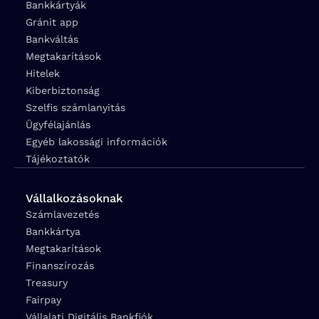
Bankkártyák
Gránit app
Bankváltás
Megtakarítások
Hitelek
Kiberbiztonság
Szelfis számlanyitás
Ügyfélajánlás
Egyéb lakossági információk
Tájékoztatók
Vállalkozásoknak
Számlavezetés
Bankkártya
Megtakarítások
Finanszírozás
Treasury
Fairpay
Vállalati Digitális Bankfiók