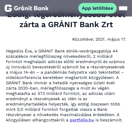
App letöltése
Eddigi legeredményesebb évét
zárta a GRÁNIT Bank Zrt
Magánszemélyeknek
Közzétéve:
2021. május 17.
Vállalkozásoknak
Hegedüs Éva, a GRÁNIT Bank elnök-vezérigazgatója 44
százalékos mérlegfőösszeg növekedésről, 2 milliárd
Fiataloknak
forintot meghaladó adózás előtti eredményről és számos
új innováció bevezetéséről számolt be a részvényeseknek
a május 14-én – a pandémiás helyzetre való tekintettel –
videókonferencia keretében megtartott közgyűlésen. A
Befektetőknek
GRÁNIT Bank immár a hetedik nyereséges üzleti évét
zárta 2020-ban, mérlegfőösszege a múlt év végén
meghaladta az 573 milliárd forintot, az adózás utáni
Kapcsolat
eredményt a részvényesek az idén is az
eredménytartalékba helyezték, így eddig összesen több
mint 5,0 milliárd forintot forgattak vissza a Bank
részvényesei a növekedés maximalizálása érdekében. A
App letöltése
Netbank
közgyűlésen elhangzottakról a
portfolio.hu
is beszámolt.