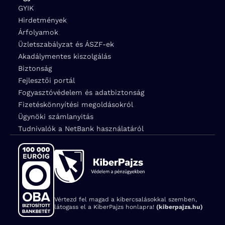
GYIK
Hirdetmények
Árfolyamok
Üzletszabályzat és ÁSZF-ek
Akadálymentes kiszolgálás
Biztonság
Fejlesztői portál
Fogyasztóvédelem és adatbiztonság
Fizetéskönnyítési megoldásokról
Ügynöki számlanyitás
Tudnivalók a NetBank használatáról
Vértezd fel magad a kibercsalásokkal szemben,
látogass el a KiberPajzs honlapra!
(kiberpajzs.hu)