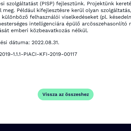
si szolgáltatást (PISP) fejlesztünk. Projektünk ker
ul meg. Például kifejlesztésre kerül olyan szolgáltat
re különböző felhasználói viselkedéseket (pl. késedel
esterséges intelligenciára épülő arcösszehasonlító 
tását emberi közbeavatkozás nélkül.
zési dátuma: 2022.08.31.
2019-1.1.1-PIACI-KFI-2019-00117
Vissza az összeshez