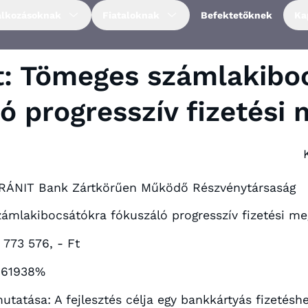
alkozásoknak
Fiataloknak
Befektetőknek
Ka
t: Tömeges számlakibo
ó progresszív fizetési
GRÁNIT Bank Zártkörűen Működő Részvénytársaság
zámlakibocsátókra fókuszáló progresszív fizetési me
 773 576, - Ft
8,61938%
utatása: A fejlesztés célja egy bankkártyás fizetés