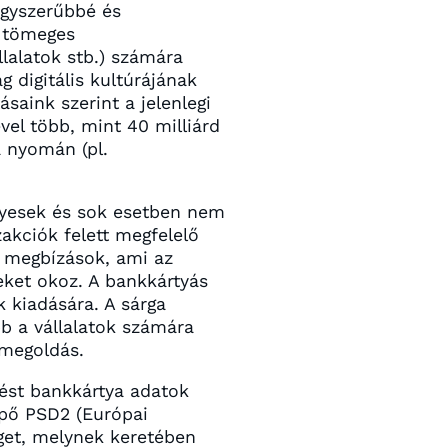
egyszerűbbé és
a tömeges
lalatok stb.) számára
 digitális kultúrájának
saink szerint a jelenlegi
l több, mint 40 milliárd
 nyomán (pl.
nyesek és sok esetben nem
akciók felett megfelelő
s megbízások, ami az
eket okoz. A bankkártyás
k kiadására. A sárga
bb a vállalatok számára
 megoldás.
tést bankkártya adatok
épő PSD2 (Európai
éget, melynek keretében