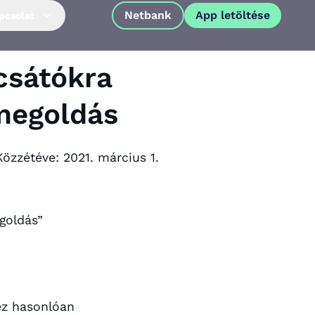
Netbank
App letöltése
pcsolat
csátókra
 megoldás
Közzétéve:
2021. március 1.
goldás”
App letöltése
hez hasonlóan