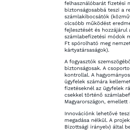
felhasználóbarát fizetési
biztonságosabbá teszi a r
számlakibocsátók (közműve
olcsóbb működést eredmény
fejlesztését és hozzájárul
számlabefizetési módok m
Ft spórolható meg nemzet
kártyatársaságok).
A fogyasztók szemszögébő
biztonságosak. A csoporto
kontrollal. A hagyományos
ügyfelek számára kellemet
fizetéseknél az ügyfelek r
csekkel történő számlabefi
Magyarországon, emellett
Innovációnk lehetővé tesz
megadása nélkül. A projek
Bizottsági irányelv) által