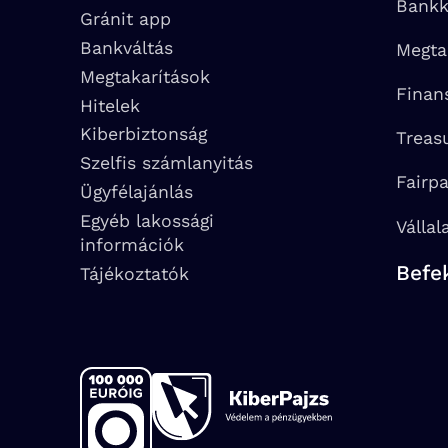
Bankk
Gránit app
Bankváltás
Megta
Megtakarítások
Finan
Hitelek
Kiberbiztonság
Treas
Szelfis számlanyitás
Fairp
Ügyfélajánlás
Egyéb lakossági
Vállal
információk
Befe
Tájékoztatók