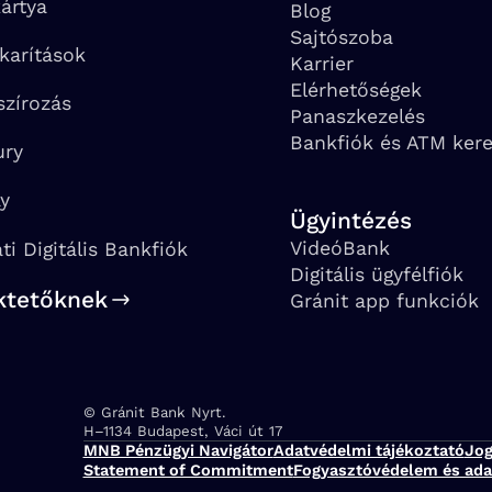
ártya
Blog
Sajtószoba
karítások
Karrier
Elérhetőségek
szírozás
Panaszkezelés
Bankfiók és ATM ker
ury
ay
Ügyintézés
VideóBank
ati Digitális Bankfiók
Digitális ügyfélfiók
ktetőknek
Gránit app funkciók
© Gránit Bank Nyrt.
Cím:
H–1134 Budapest, Váci út 17
MNB Pénzügyi Navigátor
Adatvédelmi tájékoztató
Jog
Statement of Commitment
Fogyasztóvédelem és ada