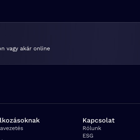
on vagy akár online
alkozásoknak
Kapcsolat
avezetés
Rólunk
ESG