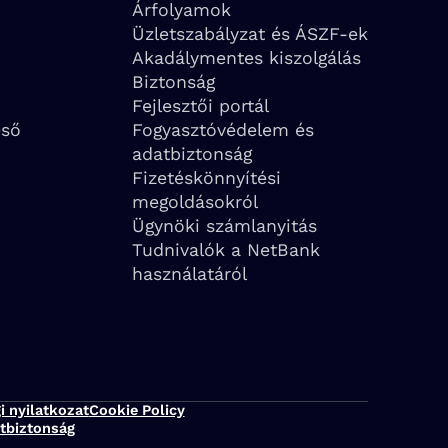
Árfolyamok
Üzletszabályzat és ÁSZF-ek
Akadálymentes kiszolgálás
Biztonság
Fejlesztői portál
eső
Fogyasztóvédelem és
adatbiztonság
Fizetéskönnyítési
megoldásokról
Ügynöki számlanyitás
Tudnivalók a NetBank
használatáról
i nyilatkozat
Cookie Policy
tbiztonság