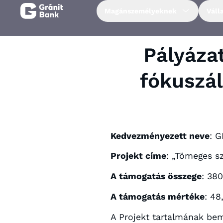
Magánszemélyeknek
Váll
Magánszemélyeknek
Pályáza
Vállalkozásoknak
fókuszál
Fiataloknak
Befektetőknek
Kedvezményezett neve
: 
Projekt címe
: „Tömeges s
Kapcsolat
A támogatás összege
: 380
A támogatás mértéke
: 4
Netbank
A Projekt tartalmának bem