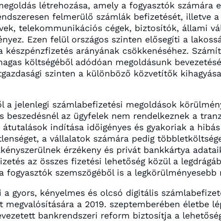
 megoldás létrehozása, amely a fogyasztók számára 
endszeresen felmerülő számlák befizetését, illetve 
k, telekommunikációs cégek, biztosítók, állami vál
ez. Ezen felül országos szinten elősegíti a lakosság
 a készpénzfizetés arányának csökkenéséhez. Számítá
agas költségéből adódóan megoldásunk bevezetéséve
gazdasági szinten a különböző közvetítők kihagyása
l a jelenlegi számlabefizetési megoldások körülmé
s beszedésnél az ügyfelek nem rendelkeznek a tranz
 átutalások indítása időigényes és gyakoriak a hibá
lenséget, a vállalatok számára pedig többletköltség
ákényszerülnek érzékeny és privát bankkártya adatai
zetés az összes fizetési lehetőség közül a legdrágá
 a fogyasztók szemszögéből is a legkörülményesebb
i a gyors, kényelmes és olcsó digitális számlabefize
t megvalósítására a 2019. szeptemberében életbe l
 bevezetett bankrendszeri reform biztosítja a lehetős