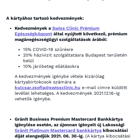
A kártyához tartozó kedvezmények:
Kedvezmények a
Swiss Clinic Prémium
Egészségközpont
által nyújtott következő, prémium
magánegészségügyi szolgáltatások árából:
15% COVID-19 szűrésre
20% házivizit szolgáltatásra Budapest területén
belül
10% járóbeteg ellátásokra
A kedvezmények igénybe vétele kizárólag
kártyabirtokosok számára a
kulcsar.zsofia@swissclinic.hu
e-mail címre küldött
levéllel lehetséges. A kedvezmények 2021.12.16-ig
vehetők igénybe.
Gránit Business Premium Mastercard Bankkártya
igénylése esetén, az újonnan igényelt új Lakossági
Gránit Platinum Mastercard bankkártya
kibocsátási
díját elengedjük 2021. 06. 30-ig.
(A kártya kibocsátási