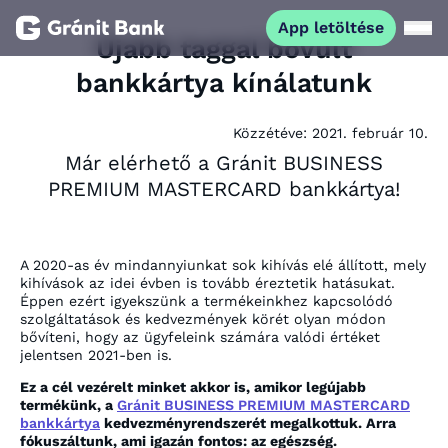
App letöltése
Újabb taggal bővült
bankkártya kínálatunk
Magánszemélyeknek
Közzétéve:
2021. február 10.
Vállalkozásoknak
Már elérhető a Gránit BUSINESS
PREMIUM MASTERCARD bankkártya!
Fiataloknak
A 2020-as év mindannyiunkat sok kihívás elé állított, mely
Befektetőknek
kihívások az idei évben is tovább éreztetik hatásukat.
Éppen ezért igyekszünk a termékeinkhez kapcsolódó
szolgáltatások és kedvezmények körét olyan módon
Kapcsolat
bővíteni, hogy az ügyfeleink számára valódi értéket
jelentsen 2021-ben is.
Ez a cél vezérelt minket akkor is, amikor legújabb
App letöltése
Netbank
termékünk, a
Gránit BUSINESS PREMIUM MASTERCARD
bankkártya
kedvezményrendszerét megalkottuk. Arra
fókuszáltunk, ami igazán fontos: az egészség.