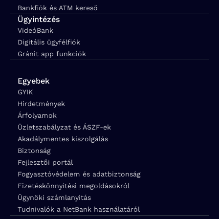
Bankfiók és ATM kereső
Ügyintézés
VideóBank
Digitális ügyfélfiók
Gránit app funkciók
Egyebek
GYIK
Hirdetmények
Árfolyamok
Üzletszabályzat és ÁSZF-ek
Akadálymentes kiszolgálás
Biztonság
Fejlesztői portál
Fogyasztóvédelem és adatbiztonság
Fizetéskönnyítési megoldásokról
Ügynöki számlanyitás
Tudnivalók a NetBank használatáról