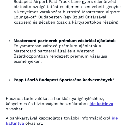
Budapest Airport Fast Track Lane gyors ellenőrzést
biztosító szolgáltatást és díjmentesen veheti igénybe
a kényelmes várakozást biztosító Mastercard Airport
Lounge-ot* Budapesten (egy üzleti útitársával
közösen) és Bécsben (csak a kártyabirtokos részére).
Mastercard partnerek prémium vásárlási ajánlatai:
Folyamatosan változó prémium ajánlatok a
Mastercard partnerei által és a Westend
Üzletközpontban rendezett prémium vásárlási
eseményeken.
Papp László Budapest Sportaréna kedvezmények
*
Hasznos tudnivalókat a bankkártya igényléséhez,
kényelmes és biztonságos használatához
ide kattinva
olvashat.
A bankkártyával kapcsolatos további információkról
ide
kattintva
olvashat.