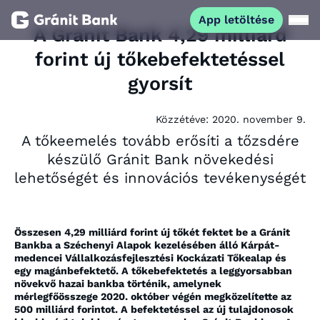
App letöltése
A Gránit Bank 4,29 milliárd
forint új tőkebefektetéssel
Magánszemélyeknek
gyorsít
Vállalkozásoknak
Közzétéve:
2020. november 9.
A tőkeemelés tovább erősíti a tőzsdére
Fiataloknak
készülő Gránit Bank növekedési
lehetőségét és innovációs tevékenységét
Befektetőknek
Összesen 4,29 milliárd forint új tőkét fektet be a Gránit
Kapcsolat
Bankba a Széchenyi Alapok kezelésében álló Kárpát-
medencei Vállalkozásfejlesztési Kockázati Tőkealap és
egy magánbefektető. A tőkebefektetés a leggyorsabban
App letöltése
Netbank
növekvő hazai bankba történik, amelynek
mérlegfőösszege 2020. október végén megközelítette az
500 milliárd forintot. A befektetéssel az új tulajdonosok