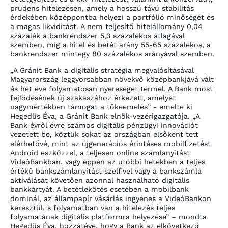
prudens hitelezésen, amely a hosszú távú stabilitás
érdekében középpontba helyezi a portfólió minőségét és
a magas likviditást. A nem teljesítő hitelállomány 0,04
százalék a bankrendszer 5,3 százalékos átlagával
szemben, míg a hitel és betét arány 55-65 százalékos, a
bankrendszer mintegy 80 százalékos arányával szemben.
„A Gránit Bank a digitális stratégia megvalósításával
Magyarország leggyorsabban növekvő középbankjává vált
és hét éve folyamatosan nyereséget termel. A Bank most
fejlődésének új szakaszához érkezett, amelyet
nagymértékben támogat a tőkeemelés” - emelte ki
Hegedüs Éva, a Gránit Bank elnök-vezérigazgatója. „A
Bank évről évre számos digitális pénzügyi innovációt
vezetett be, köztük sokat az országban elsőként tett
elérhetővé, mint az újgenerációs érintéses mobilfizetést
Android eszközzel, a teljesen online számlanyitást
VideóBankban, vagy éppen az utóbbi hetekben a teljes
értékű bankszámlanyitást szelfivel vagy a bankszámla
aktiválását követően azonnal használható digitális
bankkártyát. A betétlekötés esetében a mobilbank
dominál, az állampapír vásárlás ingyenes a VideóBankon
keresztül, s folyamatban van a hitelezés teljes
folyamatának digitális platformra helyezése” – mondta
Hegedüs Éva, hozzátéve, hogy a Bank az elkövetkező