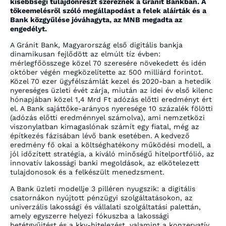
kisebbségi tulajdonrészt szereznek a Gránit Bankban. A
tőkeemelésről szóló megállapodást a felek aláírták és a
Bank közgyűlése jóváhagyta, az MNB megadta az
engedélyt.
A Gránit Bank, Magyarország első digitális bankja
dinamikusan fejlődött az elmúlt tíz évben:
mérlegfőösszege közel 70 szeresére növekedett és idén
október végén megközelítette az 500 milliárd forintot.
Közel 70 ezer ügyfélszámlát kezel és 2020-ban a hetedik
nyereséges üzleti évét zárja, miután az idei év első kilenc
hónapjában közel 1,4 Mrd Ft adózás előtti eredményt ért
el. A Bank sajáttőke-arányos nyeresége 10 százalék fölötti
(adózás előtti eredménnyel számolva), ami nemzetközi
viszonylatban kimagaslónak számít egy fiatal, még az
építkezés fázisában lévő bank esetében. A kedvező
eredmény fő okai a költséghatékony működési modell, a
jól időzített stratégia, a kiváló minőségű hitelportfólió, az
innovatív lakossági banki megoldások, az elkötelezett
tulajdonosok és a felkészült menedzsment.
A Bank üzleti modellje 3 pilléren nyugszik: a digitális
csatornákon nyújtott pénzügyi szolgáltatásokon, az
univerzális lakossági és vállalati szolgáltatási palettán,
amely egyszerre helyezi fókuszba a lakossági
betétgyűjtést és a kkv-hitelezést, valamint a konzervatív,