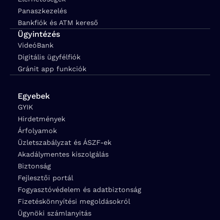
Panaszkezelés
Bankfiók és ATM kereső
Ügyintézés
VideóBank
Digitális ügyfélfiók
Gránit app funkciók
Egyebek
GYIK
Hirdetmények
Árfolyamok
Üzletszabályzat és ÁSZF-ek
Akadálymentes kiszolgálás
Biztonság
Fejlesztői portál
Fogyasztóvédelem és adatbiztonság
Fizetéskönnyítési megoldásokról
Ügynöki számlanyitás