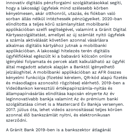
innovatív digitális pénzforgalmi szolgáltatásokkal segíti,
hogy a lakossági ügyfelek mind szélesebb körben
kényelmesen, akár otthonról, utazás, és fiókban való
sorban állás nélkül intézhessék pénzügyeiket. 2020-ban
elindította a teljes körű számlanyitást mobilbanki
applikációban szelfi segítségével, valamint a Gránit Digital
Kártyaszolgáltatást, amellyel az új számlát nyitó ügyfelek
a számla aktiválását követően azonnal vásárlásra
alkalmas digitális kártyához jutnak a mobilbanki
applikációban. A lakossági hitelezés terén digitális
ügyfélfiókkal egészült ki a babaváró kölcsön online
igénylési folyamata és percek alatt kalkulálható az ügyfél
által megadott adatok alapján a Banktól igényelhető
jelzáloghitel. A mobilbanki applikációban az AFR összes
kényelmi funkciója (fizetési kérelem, QR-kód alapú fizetés
és másodlagos azonosító rögzítése) elérhető. 2019-ben a
VideóBankon keresztüli értékpapírszámla-nyitás és
állampapírvásárlás elindítása kapcsán elnyerte Az év
leginnovatívabb bankja valamint Az év prémium banki
szolgáltatása címet is a Mastercard Év Bankja versenyen.
2017. július óta, lehet videós azonosítással teljes körűen
azonnal élő bankszámlát nyitni, és elektronikusan
szerződni.
A Gránit Bank 2019-ben is a bankszektor átlagánál