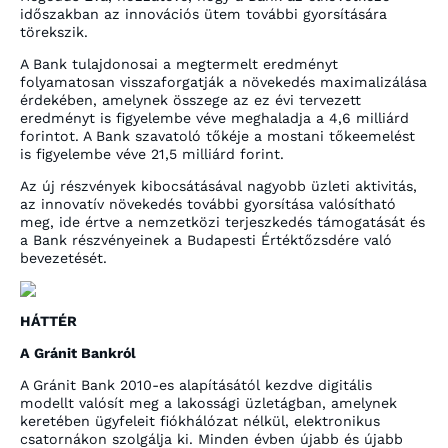
időszakban az innovációs ütem további gyorsítására
törekszik.
A Bank tulajdonosai a megtermelt eredményt
folyamatosan visszaforgatják a növekedés maximalizálása
érdekében, amelynek összege az ez évi tervezett
eredményt is figyelembe véve meghaladja a 4,6 milliárd
forintot. A Bank szavatoló tőkéje a mostani tőkeemelést
is figyelembe véve 21,5 milliárd forint.
Az új részvények kibocsátásával nagyobb üzleti aktivitás,
az innovatív növekedés további gyorsítása valósítható
meg, ide értve a nemzetközi terjeszkedés támogatását és
a Bank részvényeinek a Budapesti Értéktőzsdére való
bevezetését.
HÁTTÉR
A Gránit Bankról
A Gránit Bank 2010-es alapításától kezdve digitális
modellt valósít meg a lakossági üzletágban, amelynek
keretében ügyfeleit fiókhálózat nélkül, elektronikus
csatornákon szolgálja ki. Minden évben újabb és újabb