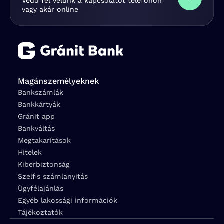
Vedd fel velünk a kapcsolatot telefonon
vagy akár online
Magánszemélyeknek
Bankszámlák
Bankkártyák
Gránit app
Bankváltás
Megtakarítások
Hitelek
Kiberbiztonság
Szelfis számlanyitás
Ügyfélajánlás
Egyéb lakossági információk
Tájékoztatók