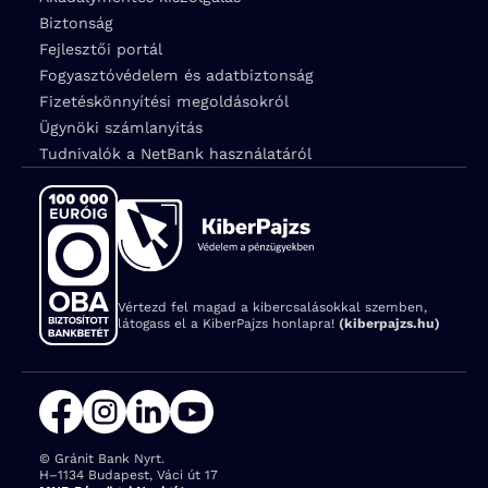
Biztonság
Fejlesztői portál
Fogyasztóvédelem és adatbiztonság
Fizetéskönnyítési megoldásokról
Ügynöki számlanyitás
Tudnivalók a NetBank használatáról
Vértezd fel magad a kibercsalásokkal szemben,
látogass el a KiberPajzs honlapra!
(kiberpajzs.hu)
© Gránit Bank Nyrt.
Cím:
H–1134 Budapest, Váci út 17