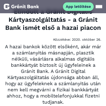
App letöltése
Elindult a Gránit Digitális
Kártyaszolgáltatás - a Gránit
Magánszemélyeknek
Bank ismét első a hazai piacon
Vállalkozásoknak
Közzétéve:
2020. október 26.
A hazai bankok között elsőként, akár már
Fiataloknak
a számlanyitás másnapján, plasztik
nélküli, vásárlásra alkalmas digitális
Befektetőknek
bankkártyát biztosít új ügyfeleinek a
Gránit Bank. A Gránit Digital
Kártyaszolgáltatás újdonsága abban áll,
Kapcsolat
hogy az ügyfeleknek a számlanyitás után
nem kell megvárni a fizikai bankkártyát
App letöltése
Netbank
ahhoz, hogy a mobiltelefonjukkal fizetni
tudjanak.