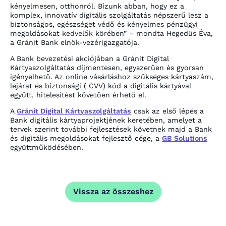
kényelmesen, otthonról. Bízunk abban, hogy ez a
komplex, innovatív digitális szolgáltatás népszerű lesz a
biztonságos, egészséget védő és kényelmes pénzügyi
megoldásokat kedvelők körében” – mondta Hegedüs Éva,
a Gránit Bank elnök-vezérigazgatója.
A Bank bevezetési akciójában a Gránit Digital
Kártyaszolgáltatás díjmentesen, egyszerűen és gyorsan
igényelhető. Az online vásárláshoz szükséges kártyaszám,
lejárat és biztonsági ( CVV) kód a digitális kártyával
együtt, hitelesítést követően érhető el.
A
Gránit Digital Kártyaszolgáltatás
csak az első lépés a
Bank digitális kártyaprojektjének keretében, amelyet a
tervek szerint további fejlesztések követnek majd a Bank
és digitális megoldásokat fejlesztő cége, a
GB Solutions
együttműködésében.
Vissza az összeshez