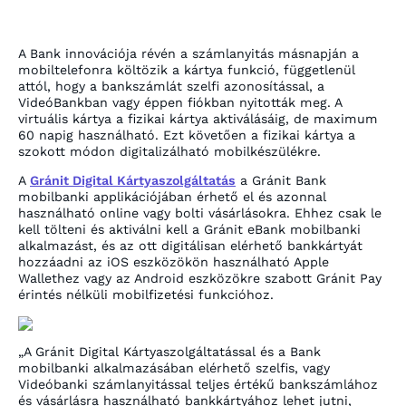
A Bank innovációja révén a számlanyitás másnapján a
mobiltelefonra költözik a kártya funkció, függetlenül
attól, hogy a bankszámlát szelfi azonosítással, a
VideóBankban vagy éppen fiókban nyitották meg. A
virtuális kártya a fizikai kártya aktiválásáig, de maximum
60 napig használható. Ezt követően a fizikai kártya a
szokott módon digitalizálható mobilkészülékre.
A
Gránit Digital Kártyaszolgáltatás
a Gránit Bank
mobilbanki applikációjában érhető el és azonnal
használható online vagy bolti vásárlásokra. Ehhez csak le
kell tölteni és aktiválni kell a Gránit eBank mobilbanki
alkalmazást, és az ott digitálisan elérhető bankkártyát
hozzáadni az iOS eszközökön használható Apple
Wallethez vagy az Android eszközökre szabott Gránit Pay
érintés nélküli mobilfizetési funkcióhoz.
„A Gránit Digital Kártyaszolgáltatással és a Bank
mobilbanki alkalmazásában elérhető szelfis, vagy
Videóbanki számlanyitással teljes értékű bankszámlához
és vásárlásra használható bankkártyához lehet jutni,