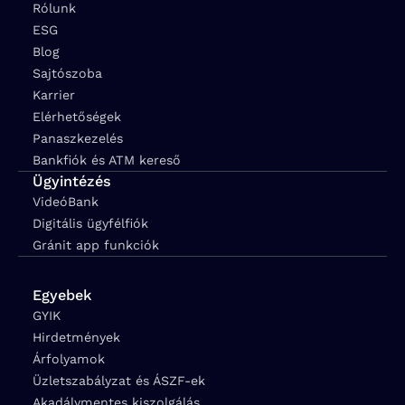
Rólunk
ESG
Blog
Sajtószoba
Karrier
Elérhetőségek
Panaszkezelés
Bankfiók és ATM kereső
Ügyintézés
VideóBank
Digitális ügyfélfiók
Gránit app funkciók
Egyebek
GYIK
Hirdetmények
Árfolyamok
Üzletszabályzat és ÁSZF-ek
Akadálymentes kiszolgálás