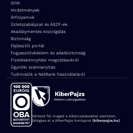
GYIK
Hirdetmények
Árfolyamok
Üzletszabályzat és ÁSZF-ek
Akadálymentes kiszolgálás
Biztonság
Fejlesztői portál
Fogyasztóvédelem és adatbiztonság
Fizetéskönnyítési megoldásokról
Ügynöki számlanyitás
Tudnivalók a NetBank használatáról
Vértezd fel magad a kibercsalásokkal szemben,
látogass el a KiberPajzs honlapra!
(kiberpajzs.hu)