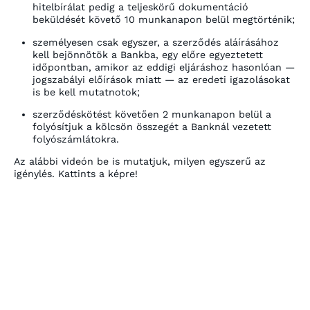
hitelbírálat pedig a teljeskörű dokumentáció
beküldését követő 10 munkanapon belül megtörténik;
személyesen csak egyszer, a szerződés aláírásához
kell bejönnötök a Bankba, egy előre egyeztetett
időpontban, amikor az eddigi eljáráshoz hasonlóan —
jogszabályi előírások miatt — az eredeti igazolásokat
is be kell mutatnotok;
szerződéskötést követően 2 munkanapon belül a
folyósítjuk a kölcsön összegét a Banknál vezetett
folyószámlátokra.
Az alábbi videón be is mutatjuk, milyen egyszerű az
igénylés. Kattints a képre!