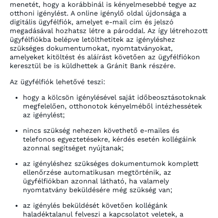
menetét, hogy a korábbinál is kényelmesebbé tegye az
otthoni igénylést. A online igénylő oldal újdonsága a
digitális ügyfélfiók, amelyet e-mail cím és jelszó
megadásával hozhatsz létre a pároddal. Az így létrehozott
ügyfélfiókba belépve letölthetitek az igényléshez
szükséges dokumentumokat, nyomtatványokat,
amelyeket kitöltést és aláírást követően az ügyfélfiókon
keresztül be is küldhettek a Gránit Bank részére.
Az ügyfélfiók lehetővé teszi:
hogy a kölcsön igénylésével saját időbeosztásotoknak
megfelelően, otthonotok kényelméből intézhessétek
az igénylést;
nincs szükség nehezen követhető e-mailes és
telefonos egyeztetésekre, kérdés esetén kollégáink
azonnal segítséget nyújtanak;
az igényléshez szükséges dokumentumok komplett
ellenőrzése automatikusan megtörténik, az
ügyfélfiókban azonnal látható, ha valamely
nyomtatvány beküldésére még szükség van;
az igénylés beküldését követően kollégánk
haladéktalanul felveszi a kapcsolatot veletek, a