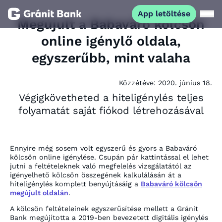
App letöltése
Megújult a Babaváró kölcsön
online igénylő oldala,
Magánszemélyeknek
egyszerűbb, mint valaha
Vállalkozásoknak
Közzétéve:
2020. június 18.
Végigkövetheted a hiteligénylés teljes
Fiataloknak
folyamatát saját fiókod létrehozásával
Befektetőknek
Ennyire még sosem volt egyszerű és gyors a Babaváró
kölcsön online igénylése. Csupán pár kattintással el lehet
Kapcsolat
jutni a feltételeknek való megfelelés vizsgálatától az
igényelhető kölcsön összegének kalkulálásán át a
hiteligénylés komplett benyújtásáig a
Babaváró kölcsön
megújult oldalán
.
App letöltése
Netbank
A kölcsön feltételeinek egyszerűsítése mellett a Gránit
Bank megújította a 2019-ben bevezetett digitális igénylés