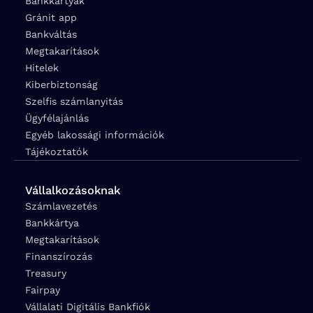
Bankkártyák
Gránit app
Bankváltás
Megtakarítások
Hitelek
Kiberbiztonság
Szelfis számlanyitás
Ügyfélajánlás
Egyéb lakossági információk
Tájékoztatók
Vállalkozásoknak
Számlavezetés
Bankkártya
Megtakarítások
Finanszírozás
Treasury
Fairpay
Vállalati Digitális Bankfiók