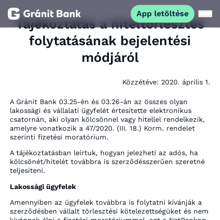
App letöltése
Tájékoztatás a hiteltörlesztés
folytatásának bejelentési
Magánszemélyeknek
módjáról
Vállalkozásoknak
Közzétéve:
2020. április 1.
Fiataloknak
A Gránit Bank 03.25-én és 03.26-án az összes olyan
lakossági és vállalati ügyfelét értesítette elektronikus
csatornán, aki olyan kölcsönnel vagy hitellel rendelkezik,
amelyre vonatkozik a 47/2020. (III. 18.) Korm. rendelet
Befektetőknek
szerinti fizetési moratórium.
A tájékoztatásban leírtuk, hogyan jelezheti az adós, ha
Kapcsolat
kölcsönét/hitelét továbbra is szerződésszerűen szeretné
teljesíteni.
Lakossági ügyfelek
App letöltése
Netbank
Amennyiben az ügyfelek továbbra is folytatni kívánják a
szerződésben vállalt törlesztési kötelezettségüket és nem
kívánnak élni a fizetési moratóriummal, azt a NetBankon