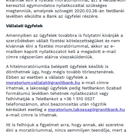
keresztül egymondatos nyilatkozattal szükséges
megtenniük, amelynek szövegét 2020.03.26-án NetBanki
levélben elküldte a Bank az ügyfelei részére.
Vállalati ügyfelek
Amennyiben az ügyfelek továbbra is folytatni kívánják a
szerződésben vállalt fizetési kötelezettségüket és nem
kívánnak élni a fizetési moratóriummal, akkor az e-
mailben kapott nyilatkozatot kell a megadott e-mail
címre cégszerűen aláírva visszaküldeniük.
A hitelmoratóriumba belépett ügyfelek később is
dönthetnek úgy, hogy mégis tovább törlesztenének.
Ebben az esetben a vállalati ügyfelek a
moratorium.vallalat@granitbank.hu
e-mail címre
írhatnak, a lakossági ügyfelek pedig NetBankon Szabad
formátumú levélben tehetnek nyilatkozatot vagy
felhívhatják a TeleBankot a +36 1 510 0527
telefonszámon, ahol beazonosítás után rögzítik
kérésüket esetleg a
moratorium.lakossag@granitbank.hu
e-mail címre is írhatnak.
Itt is felhívjuk a figyelmet arra, hogy annak, aki szeretne
élni a moratóriummal, nincs semmilyen teendője, mert a