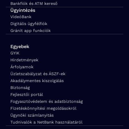
Bankfiók és ATM kereső
Ügyintézés
VideóBank
Digitális ügyfélfiók
Gránit app funkciók
Egyebek
GYIK
Hirdetmények
Árfolyamok
Üzletszabályzat és ÁSZF-ek
Akadálymentes kiszolgálás
Biztonság
Fejlesztői portál
Fogyasztóvédelem és adatbiztonság
Fizetéskönnyítési megoldásokról
Ügynöki számlanyitás
Tudnivalók a NetBank használatáról