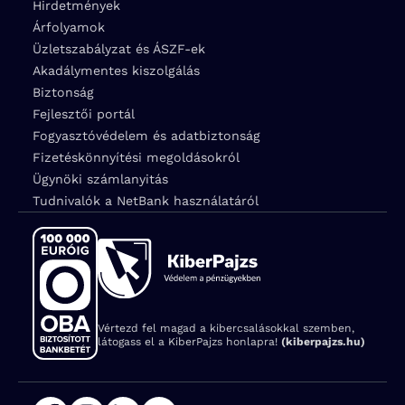
Hirdetmények
Árfolyamok
Üzletszabályzat és ÁSZF-ek
Akadálymentes kiszolgálás
Biztonság
Fejlesztői portál
Fogyasztóvédelem és adatbiztonság
Fizetéskönnyítési megoldásokról
Ügynöki számlanyitás
Tudnivalók a NetBank használatáról
Vértezd fel magad a kibercsalásokkal szemben,
látogass el a KiberPajzs honlapra!
(kiberpajzs.hu)