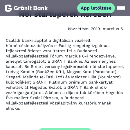
App letöltése
Női startuperek körében
Magánszemélyeknek
Közzétéve:
2019. március 6.
Családi banki apptól a digitálisan vezérelt
Vállalkozásoknak
hőmérsékletszabályzós e-Fásliig rengeteg izgalmas
fejlesztési ötletet vonultatott fel a Budapesti
Vállalkozásfejlesztési Fórum március 6-i rendezvénye,
Fiataloknak
amelyet támogatott a GRÁNIT Bank is. Az eseményhez
kapcsolt Be Smart verseny legsikeresebb női startupperei,
Ludvig Katalin (BankZee Kft.), Magyar Kata (Parashout),
Szegedi Melinda (e-Fásli Ltd) és Melczer Lilla (Younicorn)
Befektetőknek
különdíjként GRÁNIT Platinum prémium bankkártyát
vehettek át Hegedüs Évától, a GRÁNIT Bank elnök-
vezérigazgatójától. A képen a díjazottak körében Hegedüs
Kapcsolat
Éva mellett Szalai Piroska, a Budapesti
Vállalkozásfejlesztési Közalapítvány kuratóriumának
elnöke.
App letöltése
Netbank