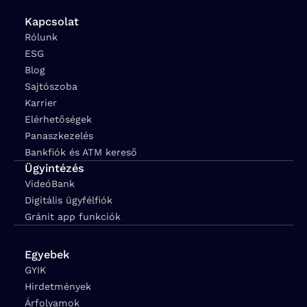
Kapcsolat
Rólunk
ESG
Blog
Sajtószoba
Karrier
Elérhetőségek
Panaszkezelés
Bankfiók és ATM kereső
Ügyintézés
VideóBank
Digitális ügyfélfiók
Gránit app funkciók
Egyebek
GYIK
Hirdetmények
Árfolyamok