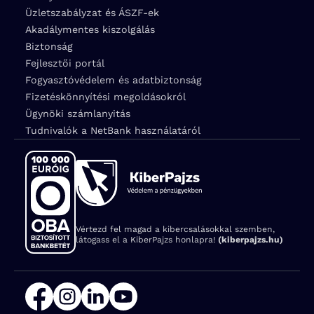
Üzletszabályzat és ÁSZF-ek
Akadálymentes kiszolgálás
Biztonság
Fejlesztői portál
Fogyasztóvédelem és adatbiztonság
Fizetéskönnyítési megoldásokról
Ügynöki számlanyitás
Tudnivalók a NetBank használatáról
Vértezd fel magad a kibercsalásokkal szemben,
látogass el a KiberPajzs honlapra!
(kiberpajzs.hu)