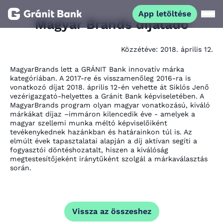
App letöltése
Magyar Brands díjátadó
Magánszemélyeknek
Közzétéve:
2018. április 12.
MagyarBrands lett a GRÁNIT Bank innovatív márka
Vállalkozásoknak
kategóriában. A 2017-re és visszamenőleg 2016-ra is
vonatkozó díjat 2018. április 12-én vehette át Siklós Jenő
vezérigazgató-helyettes a Gránit Bank képviseletében. A
Fiataloknak
MagyarBrands program olyan magyar vonatkozású, kiváló
márkákat díjaz –immáron kilencedik éve - amelyek a
magyar szellemi munka méltó képviselőiként
tevékenykednek hazánkban és határainkon túl is. Az
Befektetőknek
elmúlt évek tapasztalatai alapján a díj aktívan segíti a
fogyasztói döntéshozatalt, hiszen a kiválóság
megtestesítőjeként iránytűként szolgál a márkaválasztás
Kapcsolat
során.
App letöltése
Netbank
Vissza az összeshez