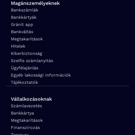
Magánszemélyeknek
Bankszámlák
Bankkártyák
Gránit app
Bankváltás
Megtakarítások
Hitelek
Kiberbiztonság
Szelfis számlanyitás
Ügyfélajánlás
Egyéb lakossági információk
Tájékoztatók
Vállalkozásoknak
Számlavezetés
Bankkártya
Megtakarítások
Finanszírozás
Treasury