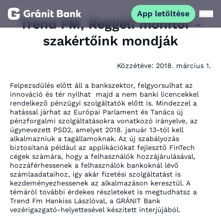
App letöltése
Trend FM, Reggeli monitor -
szakértőink mondják
Magánszemélyeknek
Közzétéve:
2018. március 1.
Vállalkozásoknak
Felpezsdülés előtt áll a bankszektor, felgyorsulhat az
innováció és tér nyílhat majd a nem banki licencekkel
Fiataloknak
rendelkező pénzügyi szolgáltatók előtt is. Mindezzel a
hatással járhat az Európai Parlament és Tanács új
pénzforgalmi szolgáltatásokra vonatkozó irányelve, az
úgynevezett PSD2, amelyet 2018. január 13-tól kell
Befektetőknek
alkalmazniuk a tagállamoknak. Az új szabályozás
biztosítaná például az applikációkat fejlesztő FinTech
cégek számára, hogy a felhasználók hozzájárulásával,
Kapcsolat
hozzáférhessenek a felhasználók bankoknál lévő
számlaadataihoz, így akár fizetési szolgáltatást is
kezdeményezhessenek az alkalmazáson keresztül. A
témáról további érdekes részleteket is megtudhatsz a
App letöltése
Netbank
Trend Fm Hankiss Lászlóval, a GRÁNIT Bank
vezérigazgató-helyettesével készített interjújából.