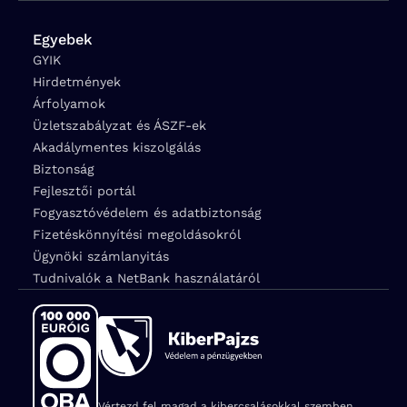
Egyebek
GYIK
Hirdetmények
Árfolyamok
Üzletszabályzat és ÁSZF-ek
Akadálymentes kiszolgálás
Biztonság
Fejlesztői portál
Fogyasztóvédelem és adatbiztonság
Fizetéskönnyítési megoldásokról
Ügynöki számlanyitás
Tudnivalók a NetBank használatáról
Vértezd fel magad a kibercsalásokkal szemben,