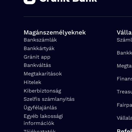
Magánszemélyeknek
Váll
Bankszámlák
Száml
Bankkártyák
Bankk
Gránit app
Bankváltás
Megta
Megtakarítások
Finan
Hitelek
Kiberbiztonság
Treas
Szelfis számlanyitás
Fairp
Ügyfélajánlás
Egyéb lakossági
Vállal
információk
Befe
Tájékoztatók