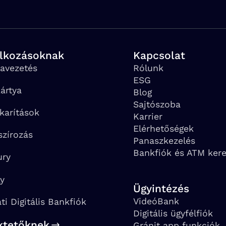
alkozásoknak
Kapcsolat
avezetés
Rólunk
ESG
ártya
Blog
Sajtószoba
karítások
Karrier
Elérhetőségek
szírozás
Panaszkezelés
Bankfiók és ATM ker
ury
ay
Ügyintézés
VideóBank
ati Digitális Bankfiók
Digitális ügyfélfiók
ktetőknek
Gránit app funkciók