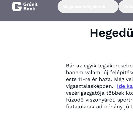
Magánszemélyeknek
Váll
Magánszemélyeknek
Hegedü
Vállalkozásoknak
Fiataloknak
Bár az egyik legsikereseb
hanem valami új felépítés
este 11-re ér haza. Még v
Befektetőknek
vigasztalásképpen.
Ide ka
vezérigazgatója többek kö
Kapcsolat
fűzödő viszonyáról, sportr
fiataloknak ad néhány jó t
Netbank