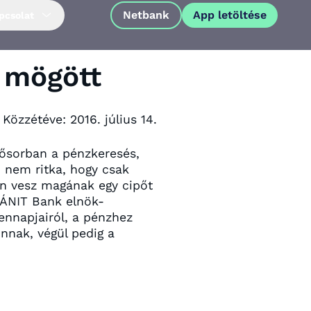
Netbank
App letöltése
pcsolat
 mögött
Közzétéve:
2016. július 14.
sősorban a pénzkeresés,
, nem ritka, hogy csak
tán vesz magának egy cipőt
ÁNIT Bank elnök-
ennapjairól, a pénzhez
innak, végül pedig a
App letöltése