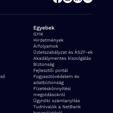
Egyebek
GYIK
Hirdetmények
Árfolyamok
Üzletszabályzat és ÁSZF-ek
Akadálymentes kiszolgálás
Biztonság
Fejlesztői portál
eső
Fogyasztóvédelem és
adatbiztonság
Fizetéskönnyítési
megoldásokról
Ügynöki számlanyitás
Tudnivalók a NetBank
használatáról