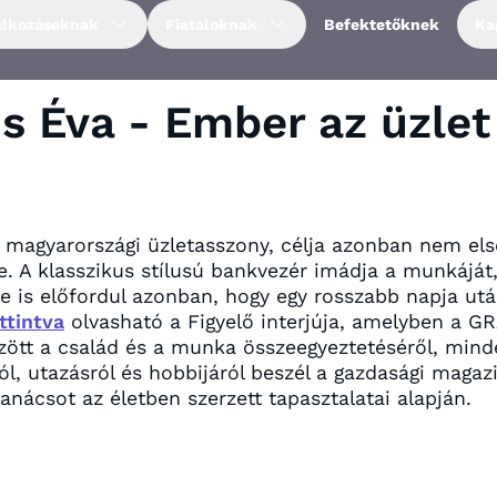
alkozásoknak
Fiataloknak
Befektetőknek
Ka
s Éva - Ember az üzlet
b magyarországi üzletasszony, célja azonban nem el
e. A klasszikus stílusú bankvezér imádja a munkáját
ele is előfordul azonban, hogy egy rosszabb napja u
ttintva
olvasható a Figyelő interjú​ja
, amelyben a GR
zött a család és a munka összeegyeztetéséről, mind
ól, utazásról és hobbijáról beszél a gazdasági magaz
anácsot az életben szerzett tapasztalatai alapján.