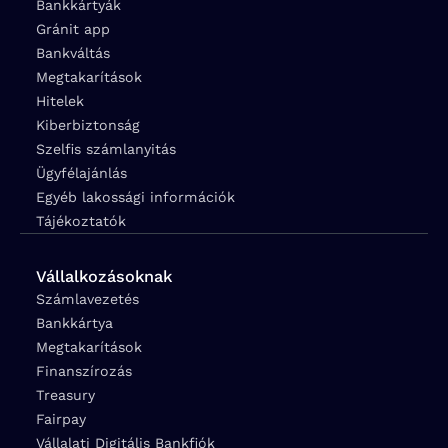
Bankkártyák
Gránit app
Bankváltás
Megtakarítások
Hitelek
Kiberbiztonság
Szelfis számlanyitás
Ügyfélajánlás
Egyéb lakossági információk
Tájékoztatók
Vállalkozásoknak
Számlavezetés
Bankkártya
Megtakarítások
Finanszírozás
Treasury
Fairpay
Vállalati Digitális Bankfiók