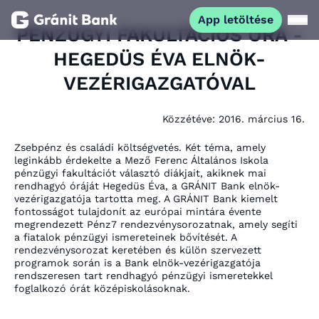
App letöltése
PÉNZÜGYI FAKULTÁCIÓS ÓRA -
HEGEDÜS ÉVA ELNÖK-
Magánszemélyeknek
VEZÉRIGAZGATÓVAL
Vállalkozásoknak
Közzétéve:
2016. március 16.
Fiataloknak
Zsebpénz és családi költségvetés. Két téma, amely
leginkább érdekelte a Mező Ferenc Általános Iskola
pénzügyi fakultációt választó diákjait, akiknek mai
rendhagyó óráját Hegedüs Éva, a GRÁNIT Bank elnök-
Befektetőknek
vezérigazgatója tartotta meg. A GRÁNIT Bank kiemelt
fontosságot tulajdonít az európai mintára évente
megrendezett Pénz7 rendezvénysorozatnak, amely segíti
Kapcsolat
a fiatalok pénzügyi ismereteinek bővítését. A
rendezvénysorozat keretében és külön szervezett
programok során is a Bank elnök-vezérigazgatója
rendszeresen tart rendhagyó pénzügyi ismeretekkel
App letöltése
Netbank
foglalkozó órát középiskolásoknak.