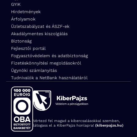
GYIK
Hirdetmények
Árfolyamok
Üzletszabályzat és ÁSZF-ek
Akadálymentes kiszolgálás
Biztonság
Fejlesztői portál
Fogyasztóvédelem és adatbiztonság
Fizetéskönnyítési megoldásokról
Ügynöki számlanyitás
Tudnivalók a NetBank használatáról
Vértezd fel magad a kibercsalásokkal szemben,
látogass el a KiberPajzs honlapra!
(kiberpajzs.hu)