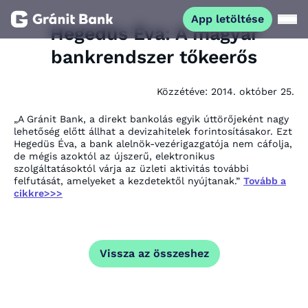
App letöltése
Hegedüs Éva: A magyar
bankrendszer tőkeerős
Magánszemélyeknek
Közzétéve:
2014. október 25.
Vállalkozásoknak
„A Gránit Bank, a direkt bankolás egyik úttörőjeként nagy
lehetőség előtt állhat a devizahitelek forintosításakor. Ezt
Fiataloknak
Hegedüs Éva, a bank alelnök-vezérigazgatója nem cáfolja,
de mégis azoktól az újszerű, elektronikus
szolgáltatásoktól várja az üzleti aktivitás további
felfutását, amelyeket a kezdetektől nyújtanak.”
Tovább a
Befektetőknek
cikkre>>>
Kapcsolat
Vissza az összeshez
App letöltése
Netbank