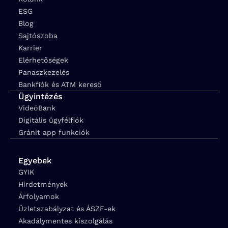
ESG
Blog
Sajtószoba
Karrier
Elérhetőségek
Panaszkezelés
Bankfiók és ATM kereső
Ügyintézés
VideóBank
Digitális ügyfélfiók
Gránit app funkciók
Egyebek
GYIK
Hirdetmények
Árfolyamok
Üzletszabályzat és ÁSZF-ek
Akadálymentes kiszolgálás