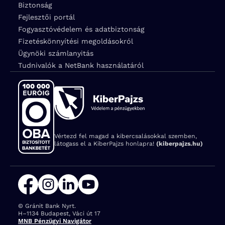
Biztonság
Fejlesztői portál
Fogyasztóvédelem és adatbiztonság
Fizetéskönnyítési megoldásokról
Ügynöki számlanyitás
Tudnivalók a NetBank használatáról
Vértezd fel magad a kibercsalásokkal szemben,
látogass el a KiberPajzs honlapra!
(kiberpajzs.hu)
© Gránit Bank Nyrt.
Cím:
H–1134 Budapest, Váci út 17
MNB Pénzügyi Navigátor