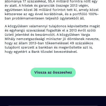
állománya 17 százalékkal, 55,4 milliárd forintra nőtt egy
év alatt. A hitelek és garanciák összege 2013 végén,
együttesen közel 36 milliárd forintot tett ki, amely közel
kétszerese az egy évvel korábbinak, és a portfólió 100%-
ban problémamentesen teljesítő ügyletekből áll.
A közgyűlésen valamennyi tulajdonos képviseltette magát
és egyhangú szavazással fogadták el a 2013 évről szóló
üzleti jelentést és beszámolót. A közgyűlésen Varga
Mihály nemzetgazdasági miniszter jó döntésnek nevezte,
hogy az állam 2013-ban tőkeemeléssel 49 százalékos
tulajdont szerzett a bankban és megerősítette azt is,
hogy egyetért a Bank tőzsdei bevezetésével.
Vissza az összeshez