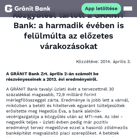
App letöltése
Közgyűlést tartott a GRÁNIT
Bank: a harmadik évében is
Magánszemélyeknek
felülmúlta az előzetes
várakozásokat
Vállalkozásoknak
Közzétéve:
2014. április 3.
Fiataloknak
A GRÁNIT Bank Zrt. április 2-án számolt be
részvényeseinek a 2013. évi eredményeiről.
Befektetőknek
A GRÁNIT Bank tavalyi üzleti évét a tervezettnél 30
százalékkal magasabb, 72,9 milliárd forint
Kapcsolat
mérlegfőösszeggel zárta. Eredménye is jobb lett a várnál,
miközben a betéti és hiteltervek egyaránt túlteljesültek
erősítette meg Hegedüs Éva, a bank alelnök-
vezérigazgatója a közgyűlés után az MTI-nek. Az idei -
App letöltése
Netbank
negyedik teljes - üzleti évben pedig már pozitív
eredményt tervez megelőzve ezzel a hasonló zöldmezős
banképítést megvalósító piaci szereplőket. A betétek