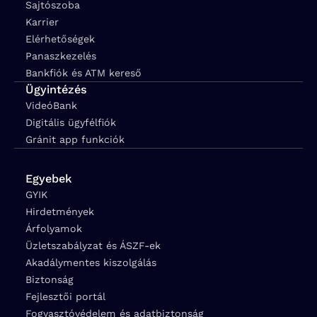
Sajtószoba
Karrier
Elérhetőségek
Panaszkezelés
Bankfiók és ATM kereső
Ügyintézés
VideóBank
Digitális ügyfélfiók
Gránit app funkciók
Egyebek
GYIK
Hirdetmények
Árfolyamok
Üzletszabályzat és ÁSZF-ek
Akadálymentes kiszolgálás
Biztonság
Fejlesztői portál
Fogyasztóvédelem és adatbiztonság