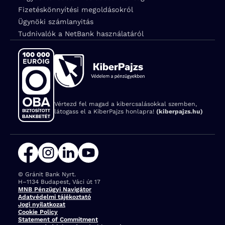
Fizetéskönnyítési megoldásokról
Ügynöki számlanyitás
Tudnivalók a NetBank használatáról
Vértezd fel magad a kibercsalásokkal szemben,
látogass el a KiberPajzs honlapra!
(kiberpajzs.hu)
© Gránit Bank Nyrt.
Cím:
H–1134 Budapest, Váci út 17
MNB Pénzügyi Navigátor
Adatvédelmi tájékoztató
Jogi nyilatkozat
Cookie Policy
Statement of Commitment