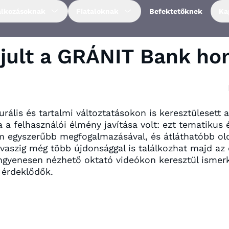
alkozásoknak
Fiataloknak
Befektetőknek
Ka
jult a GRÁNIT Bank hon
turális és tartalmi változtatásokon is keresztüleset
ja a felhasználói élmény javítása volt: ezt tematikus 
 egyszerűbb megfogalmazásával, és átláthatóbb olda
vaszig még több újdonsággal is találkozhat majd az 
ingyenesen nézhető oktató videókon keresztül isme
 érdeklődők.