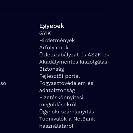
Egyebek
GYIK
Hirdetmények
Árfolyamok
Üzletszabályzat és ÁSZF-ek
Akadálymentes kiszolgálás
Biztonság
Fejlesztői portál
eső
Fogyasztóvédelem és
adatbiztonság
Fizetéskönnyítési
megoldásokról
Ügynöki számlanyitás
Tudnivalók a NetBank
használatáról