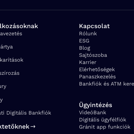
alkozásoknak
Kapcsolat
avezetés
Rólunk
ESG
ártya
Blog
Sajtószoba
karítások
Karrier
Elérhetőségek
szírozás
Panaszkezelés
Bankfiók és ATM ker
ury
ay
Ügyintézés
VideóBank
ati Digitális Bankfiók
Digitális ügyfélfiók
ktetőknek
Gránit app funkciók