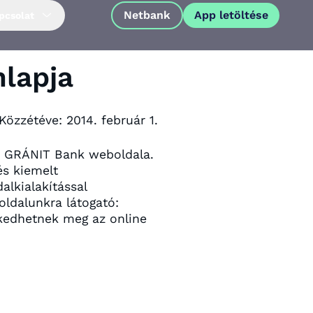
Netbank
App letöltése
pcsolat
lapja
Közzétéve:
2014. február 1.
t a GRÁNIT Bank weboldala.
és kiemelt
lkialakítással
oldalunkra látogató:
rkedhetnek meg az online
App letöltése