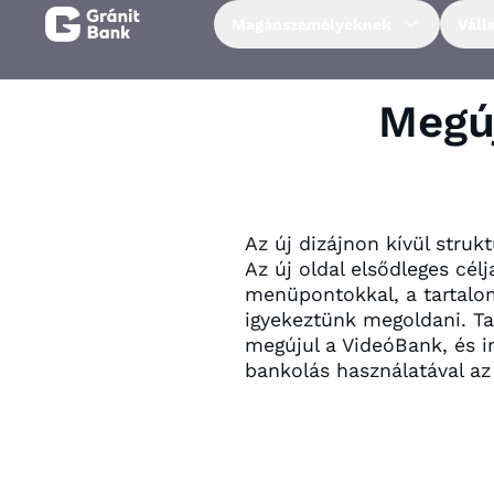
Magánszemélyeknek
Váll
Magánszemélyeknek
Megú
Vállalkozásoknak
Fiataloknak
Az új dizájnon kívül struk
Az új oldal elsődleges cél
menüpontokkal, a tartalom
Befektetőknek
igyekeztünk megoldani. Ta
megújul a VideóBank, és 
Kapcsolat
bankolás használatával az
Netbank