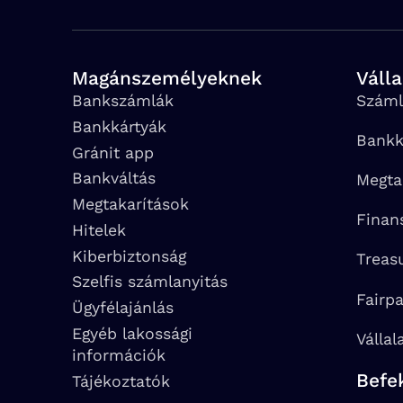
Magánszemélyeknek
Váll
Bankszámlák
Száml
Bankkártyák
Bankk
Gránit app
Bankváltás
Megta
Megtakarítások
Finan
Hitelek
Kiberbiztonság
Treas
Szelfis számlanyitás
Fairp
Ügyfélajánlás
Egyéb lakossági
Vállal
információk
Befe
Tájékoztatók