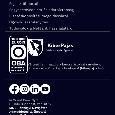
Fejlesztői portál
Fogyasztóvédelem és adatbiztonság
Fizetéskönnyítési megoldásokról
Ügynöki számlanyitás
Tudnivalók a NetBank használatáról
Vértezd fel magad a kibercsalásokkal szemben,
látogass el a KiberPajzs honlapra!
(kiberpajzs.hu)
© Gránit Bank Nyrt.
Cím:
H–1134 Budapest, Váci út 17
MNB Pénzügyi Navigátor
Adatvédelmi tájékoztató