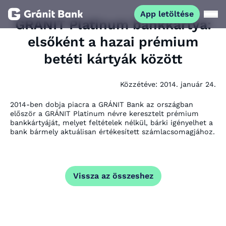
App letöltése
GRÁNIT Platinum bankkártya:
elsőként a hazai prémium
Magánszemélyeknek
betéti kártyák között
Vállalkozásoknak
Közzétéve:
2014. január 24.
Fiataloknak
2014-ben dobja piacra a GRÁNIT Bank az országban
először a GRÁNIT Platinum névre keresztelt prémium
bankkártyáját, melyet feltételek nélkül, bárki igényelhet a
bank bármely aktuálisan értékesített számlacsomagjához.
Befektetőknek
Kapcsolat
Vissza az összeshez
App letöltése
Netbank