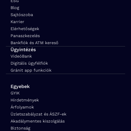
ESG
Blog
Sajtószoba
Karrier
Elérhetőségek
Panaszkezelés
Bankfiók és ATM kereső
Ügyintézés
VideóBank
Digitális ügyfélfiók
Gránit app funkciók
Egyebek
GYIK
Hirdetmények
Árfolyamok
Üzletszabályzat és ÁSZF-ek
Akadálymentes kiszolgálás
Biztonság