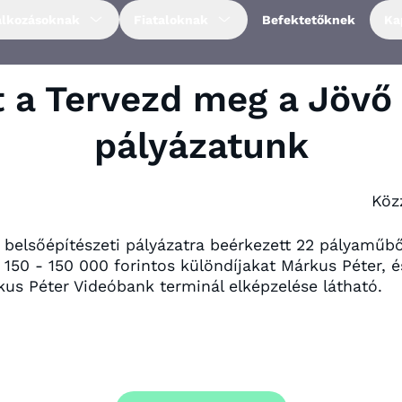
alkozásoknak
Fiataloknak
Befektetőknek
Ka
t a Tervezd meg a Jövő
pályázatunk
Köz
t belsőépítészeti pályázatra beérkezett 22 pályamű
 A 150 - 150 000 forintos különdíjakat Márkus Péter
us Péter Videóbank terminál elképzelése látható.