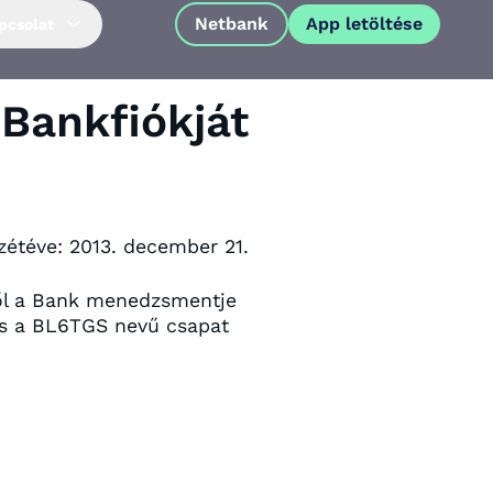
Netbank
App letöltése
pcsolat
 Bankfiókját
zétéve:
2013. december 21.
ből a Bank menedzsmentje
, és a BL6TGS nevű csapat
App letöltése