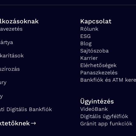
alkozásoknak
Kapcsolat
avezetés
Rólunk
ESG
ártya
Blog
Sajtószoba
karítások
Karrier
Elérhetőségek
szírozás
Panaszkezelés
Bankfiók és ATM ker
ury
ay
Ügyintézés
VideóBank
ati Digitális Bankfiók
Digitális ügyfélfiók
ktetőknek
Gránit app funkciók