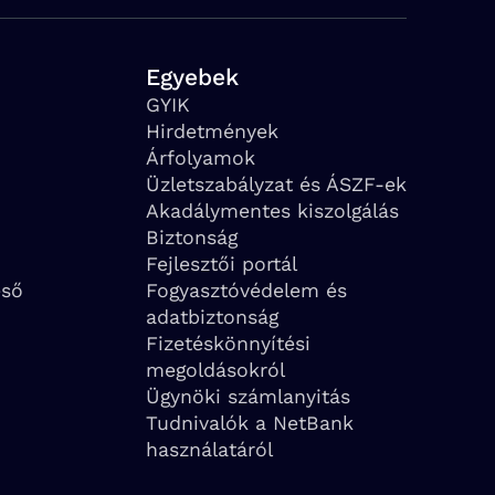
Egyebek
GYIK
Hirdetmények
Árfolyamok
Üzletszabályzat és ÁSZF-ek
Akadálymentes kiszolgálás
Biztonság
Fejlesztői portál
eső
Fogyasztóvédelem és
adatbiztonság
Fizetéskönnyítési
megoldásokról
Ügynöki számlanyitás
Tudnivalók a NetBank
használatáról