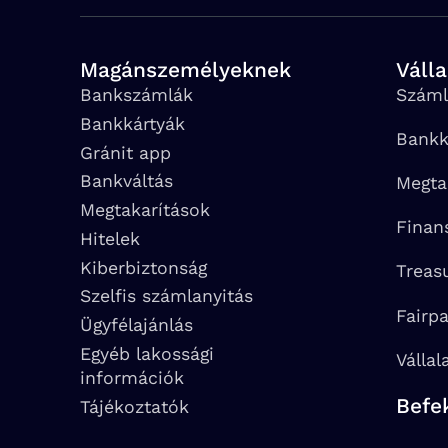
Magánszemélyeknek
Váll
Bankszámlák
Száml
Bankkártyák
Bankk
Gránit app
Bankváltás
Megta
Megtakarítások
Finan
Hitelek
Kiberbiztonság
Treas
Szelfis számlanyitás
Fairp
Ügyfélajánlás
Egyéb lakossági
Vállal
információk
Befe
Tájékoztatók