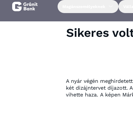
Magánszemélyeknek
Váll
Magánszemélyeknek
Sikeres vol
Vállalkozásoknak
Fiataloknak
Befektetőknek
A nyár végén meghirdetet
két dizájntervet díjazott.
vihette haza.
A képen Márk
Kapcsolat
Netbank